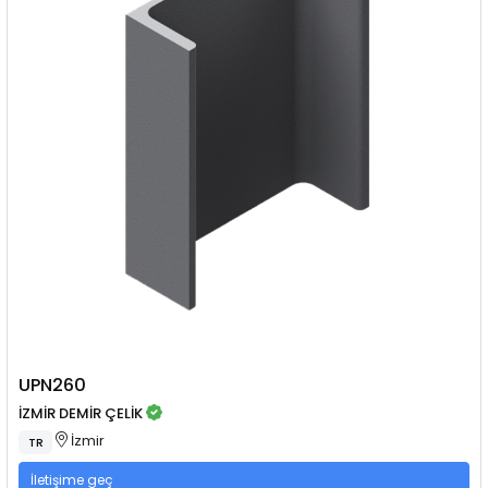
UPN260
İZMİR DEMİR ÇELİK
İzmir
TR
İletişime geç