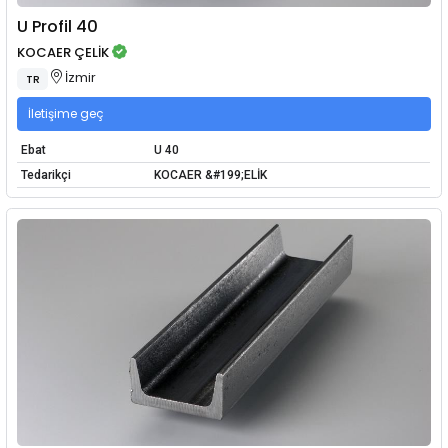
U Profil 40
KOCAER ÇELİK
İzmir
TR
İletişime geç
Ebat
U 40
Tedarikçi
KOCAER &#199;ELİK