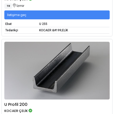
İzmir
TR
İletişime geç
Ebat
U 255
Tedarikçi
KOCAER &#199;ELİK
U Profil 200
KOCAER ÇELİK