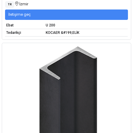
İzmir
TR
İletişime geç
Ebat
U 200
Tedarikçi
KOCAER &#199;ELİK