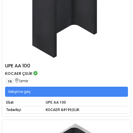
UPE AA 100
KOCAER ÇELİK
İzmir
TR
İletişime geç
Ebat
UPE AA 100
Tedarikçi
KOCAER &#199;ELİK