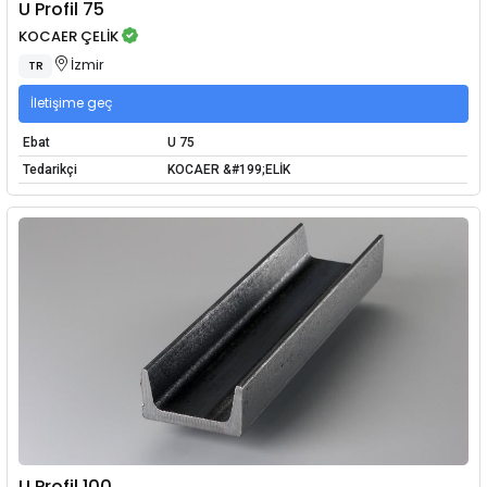
U Profil 75
KOCAER ÇELİK
İzmir
TR
İletişime geç
Ebat
U 75
Tedarikçi
KOCAER &#199;ELİK
U Profil 100