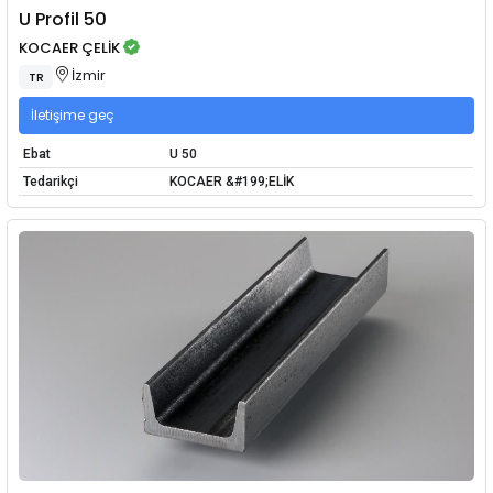
U Profil 50
KOCAER ÇELİK
İzmir
TR
İletişime geç
Ebat
U 50
Tedarikçi
KOCAER &#199;ELİK