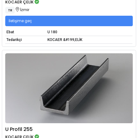
KOCAER ÇELİK
İzmir
TR
İletişime geç
Ebat
U 180
Tedarikçi
KOCAER &#199;ELİK
U Profil 255
KOCAER ÇELİK