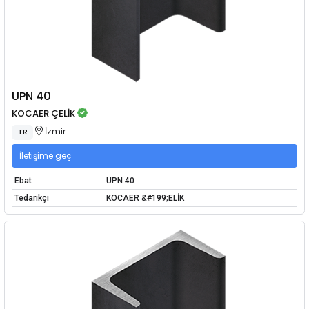
UPN 40
KOCAER ÇELİK
İzmir
TR
İletişime geç
Ebat
UPN 40
Tedarikçi
KOCAER &#199;ELİK