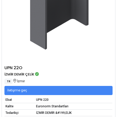
UPN 22O
İZMİR DEMİR ÇELİK
İzmir
TR
İletişime geç
Ebat
UPN 220
Kalite
Euronorm Standartları
Tedarikçi
İZMİR DEMİR &#199;ELİK