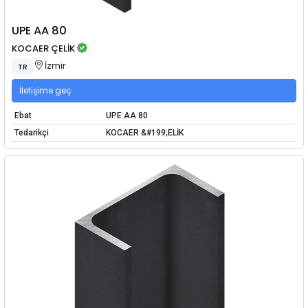
UPE AA 80
KOCAER ÇELİK
İzmir
TR
İletişime geç
Ebat
UPE AA 80
Tedarikçi
KOCAER &#199;ELİK