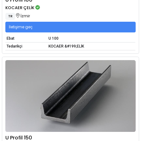
KOCAER ÇELİK
İzmir
TR
İletişime geç
Ebat
U 100
Tedarikçi
KOCAER &#199;ELİK
U Profil 150