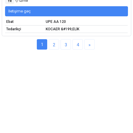
İzmir
TR
İletişime geç
Ebat
UPE AA 120
Tedarikçi
KOCAER &#199;ELİK
1
2
3
4
»