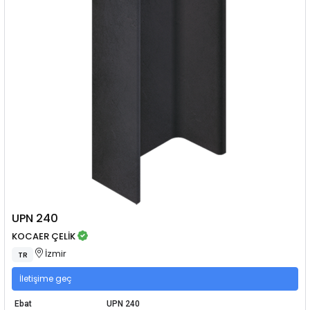
UPN 240
KOCAER ÇELİK
İzmir
TR
İletişime geç
Ebat
UPN 240