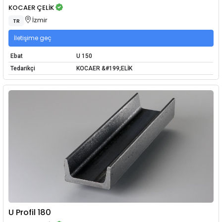
KOCAER ÇELİK
İzmir
TR
İletişime geç
Ebat
U 150
Tedarikçi
KOCAER &#199;ELİK
U Profil 180