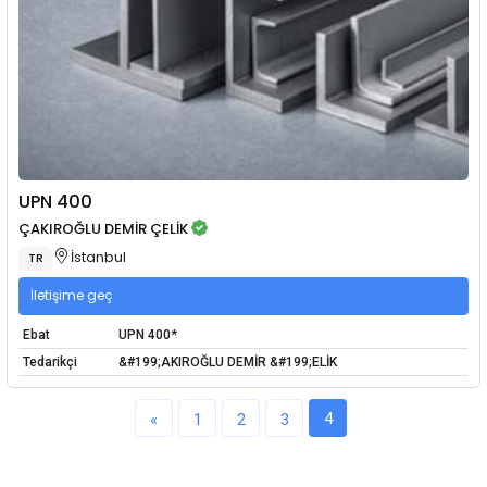
UPN 400
ÇAKIROĞLU DEMİR ÇELİK
İstanbul
TR
İletişime geç
Ebat
UPN 400*
Tedarikçi
&#199;AKIROĞLU DEMİR &#199;ELİK
4
«
1
2
3