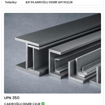
Tedarikçi
&#199;AKIROĞLU DEMİR &#199;ELİK
UPN 350
ÇAKIROĞLU DEMİR ÇELİK