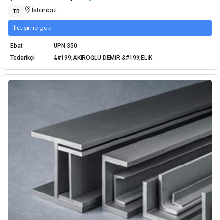
İstanbul
TR
İletişime geç
Ebat
UPN 350
Tedarikçi
&#199;AKIROĞLU DEMİR &#199;ELİK