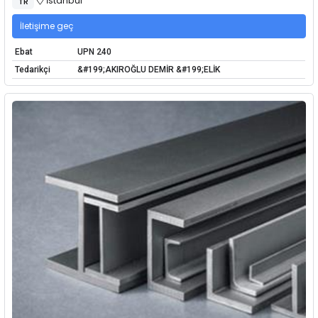
İstanbul
TR
İletişime geç
Ebat
UPN 240
Tedarikçi
&#199;AKIROĞLU DEMİR &#199;ELİK