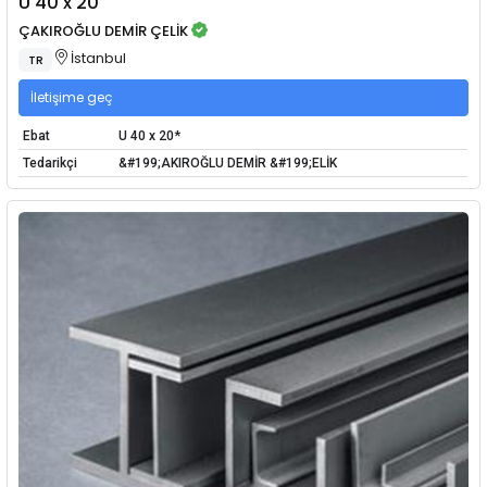
U 40 x 20
ÇAKIROĞLU DEMİR ÇELİK
İstanbul
TR
İletişime geç
Ebat
U 40 x 20*
Tedarikçi
&#199;AKIROĞLU DEMİR &#199;ELİK