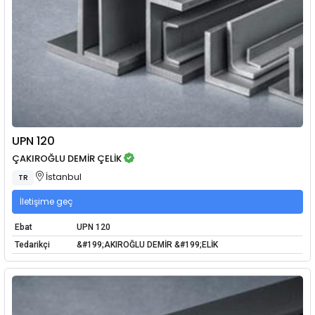
UPN 120
ÇAKIROĞLU DEMİR ÇELİK
İstanbul
TR
İletişime geç
Ebat
UPN 120
Tedarikçi
&#199;AKIROĞLU DEMİR &#199;ELİK