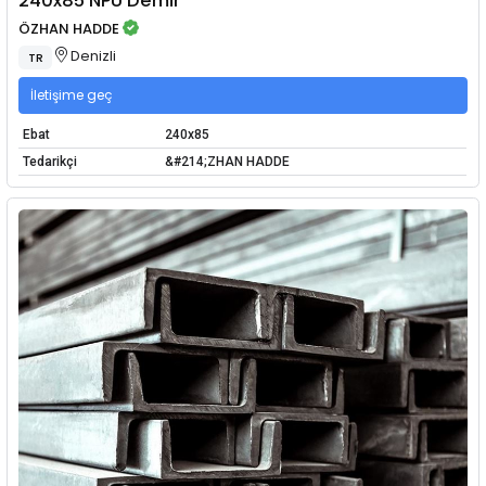
240x85 NPU Demir
ÖZHAN HADDE
Denizli
TR
İletişime geç
Ebat
240x85
Tedarikçi
&#214;ZHAN HADDE