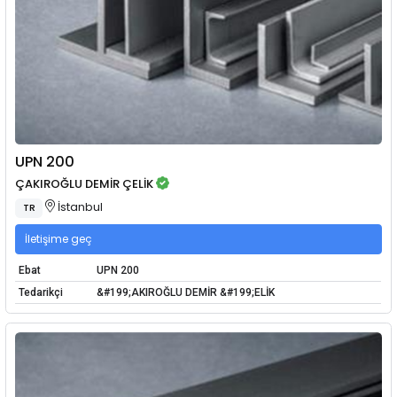
UPN 200
ÇAKIROĞLU DEMİR ÇELİK
İstanbul
TR
İletişime geç
Ebat
UPN 200
Tedarikçi
&#199;AKIROĞLU DEMİR &#199;ELİK