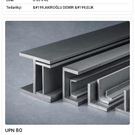
Ebat
U 65 x 42*
Tedarikçi
&#199;AKIROĞLU DEMİR &#199;ELİK
UPN 80