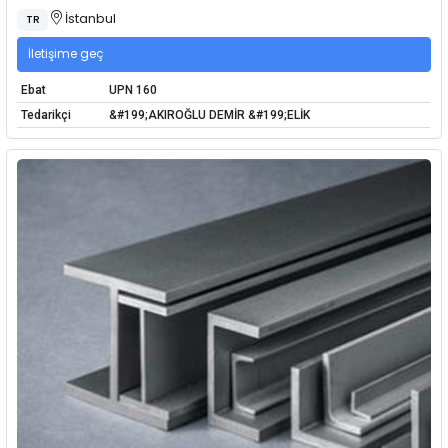
İstanbul
TR
İletişime geç
Ebat
UPN 160
Tedarikçi
&#199;AKIROĞLU DEMİR &#199;ELİK