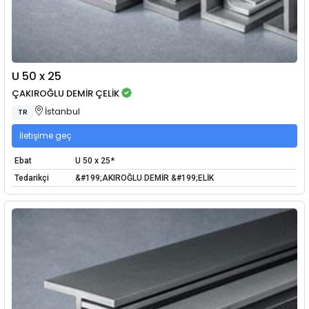
U 50 x 25
ÇAKIROĞLU DEMİR ÇELİK
İstanbul
TR
İletişime geç
Ebat
U 50 x 25*
Tedarikçi
&#199;AKIROĞLU DEMİR &#199;ELİK