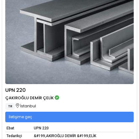
UPN 220
ÇAKIROĞLU DEMİR ÇELİK
İstanbul
TR
İletişime geç
Ebat
UPN 220
Tedarikçi
&#199;AKIROĞLU DEMİR &#199;ELİK