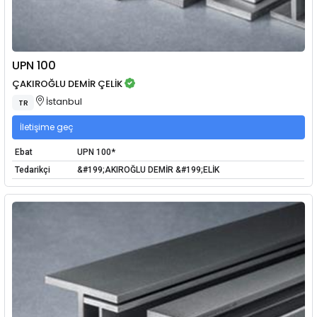
UPN 100
ÇAKIROĞLU DEMİR ÇELİK
İstanbul
TR
İletişime geç
Ebat
UPN 100*
Tedarikçi
&#199;AKIROĞLU DEMİR &#199;ELİK