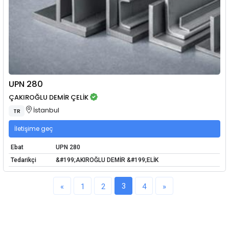
UPN 280
ÇAKIROĞLU DEMİR ÇELİK
İstanbul
TR
İletişime geç
Ebat
UPN 280
Tedarikçi
&#199;AKIROĞLU DEMİR &#199;ELİK
3
«
1
2
4
»