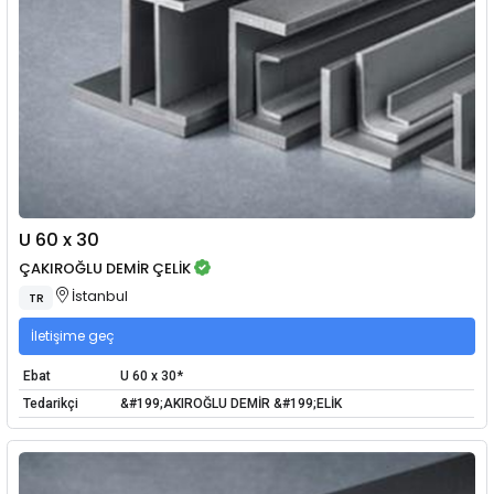
U 60 x 30
ÇAKIROĞLU DEMİR ÇELİK
İstanbul
TR
İletişime geç
Ebat
U 60 x 30*
Tedarikçi
&#199;AKIROĞLU DEMİR &#199;ELİK