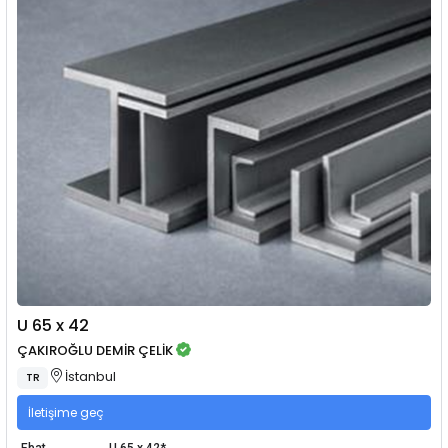
U 65 x 42
ÇAKIROĞLU DEMİR ÇELİK
İstanbul
TR
İletişime geç