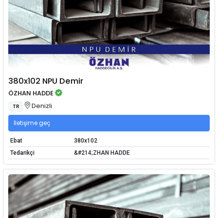
380x102 NPU Demir
ÖZHAN HADDE
Denizli
TR
İletişime geç
Ebat
380x102
Tedarikçi
&#214;ZHAN HADDE