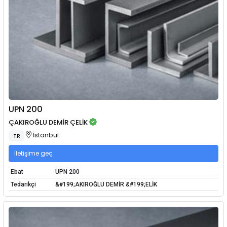
UPN 200
ÇAKIROĞLU DEMİR ÇELİK
İstanbul
TR
İletişime geç
Ebat
UPN 200
Tedarikçi
&#199;AKIROĞLU DEMİR &#199;ELİK