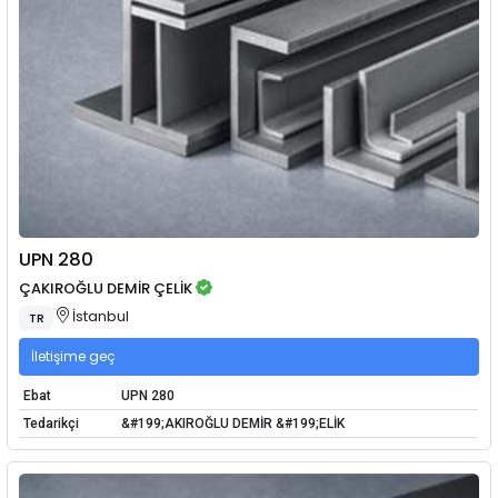
UPN 280
ÇAKIROĞLU DEMİR ÇELİK
İstanbul
TR
İletişime geç
Ebat
UPN 280
Tedarikçi
&#199;AKIROĞLU DEMİR &#199;ELİK