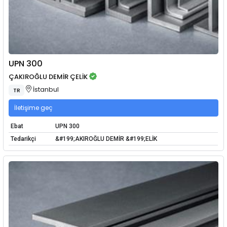
UPN 300
ÇAKIROĞLU DEMİR ÇELİK
İstanbul
TR
İletişime geç
Ebat
UPN 300
Tedarikçi
&#199;AKIROĞLU DEMİR &#199;ELİK