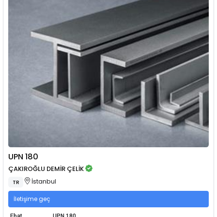
UPN 180
ÇAKIROĞLU DEMİR ÇELİK
İstanbul
TR
İletişime geç
Ebat
UPN 180