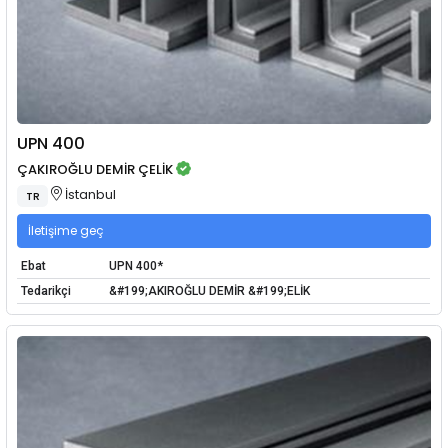
UPN 400
ÇAKIROĞLU DEMİR ÇELİK
İstanbul
TR
İletişime geç
Ebat
UPN 400*
Tedarikçi
&#199;AKIROĞLU DEMİR &#199;ELİK