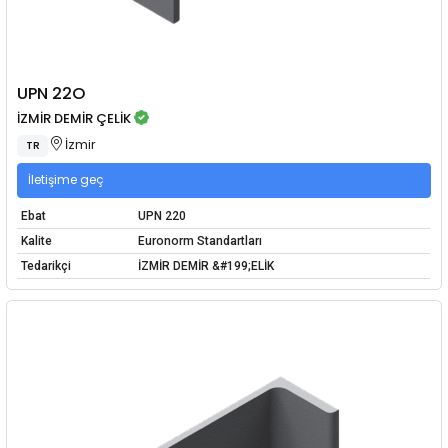
UPN 22O
İZMİR DEMİR ÇELİK
İzmir
TR
İletişime geç
Ebat
UPN 220
Kalite
Euronorm Standartları
Tedarikçi
İZMİR DEMİR &#199;ELİK