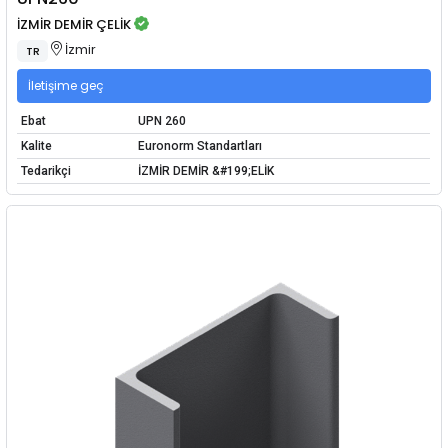
İZMİR DEMİR ÇELİK
İzmir
TR
İletişime geç
Ebat
UPN 260
Kalite
Euronorm Standartları
Tedarikçi
İZMİR DEMİR &#199;ELİK