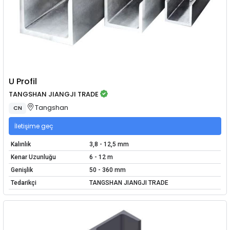
U Profil
TANGSHAN JIANGJI TRADE
Tangshan
CN
İletişime geç
Kalınlık
3,8 - 12,5 mm
Kenar Uzunluğu
6 - 12 m
Genişlik
50 - 360 mm
Tedarikçi
TANGSHAN JIANGJI TRADE