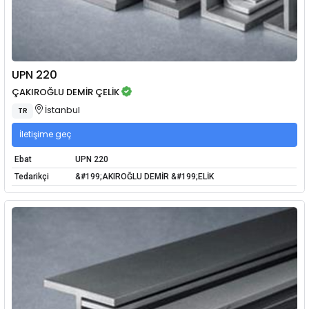
UPN 220
ÇAKIROĞLU DEMİR ÇELİK
İstanbul
TR
İletişime geç
Ebat
UPN 220
Tedarikçi
&#199;AKIROĞLU DEMİR &#199;ELİK