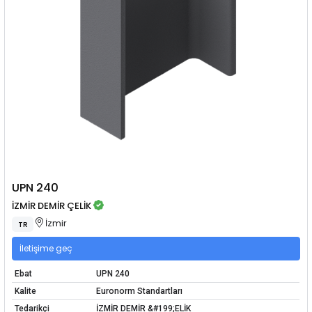
UPN 240
İZMİR DEMİR ÇELİK
İzmir
TR
İletişime geç
Ebat
UPN 240
Kalite
Euronorm Standartları
Tedarikçi
İZMİR DEMİR &#199;ELİK