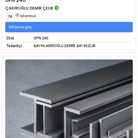
UPN 240
ÇAKIROĞLU DEMİR ÇELİK
İstanbul
TR
İletişime geç
Ebat
UPN 240
Tedarikçi
&#199;AKIROĞLU DEMİR &#199;ELİK