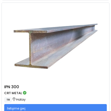
IPN 300
CRT METAL
Hatay
TR
İletişime geç