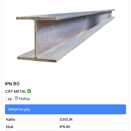
IPN 80
CRT METAL
Hatay
TR
İletişime geç
Kalite
S355JR
Ebat
IPN 80