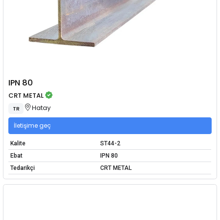
IPN 80
CRT METAL
Hatay
TR
İletişime geç
Kalite
ST44-2
Ebat
IPN 80
Tedarikçi
CRT METAL