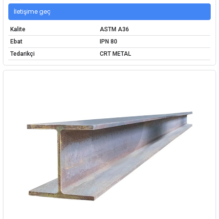
İletişime geç
Kalite
ASTM A36
Ebat
IPN 80
Tedarikçi
CRT METAL