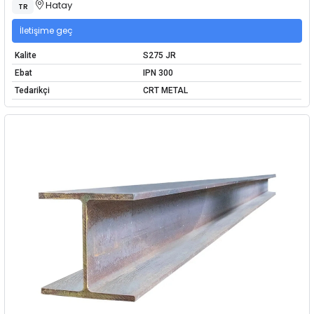
Hatay
TR
İletişime geç
Kalite
S275 JR
Ebat
IPN 300
Tedarikçi
CRT METAL