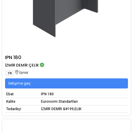
IPN 180
İZMİR DEMİR ÇELİK
İzmir
TR
İletişime geç
Ebat
IPN 180
Kalite
Euronorm Standartları
Tedarikçi
İZMİR DEMİR &#199;ELİK