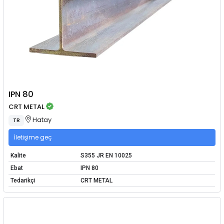
IPN 80
CRT METAL
Hatay
TR
İletişime geç
Kalite
S355 JR EN 10025
Ebat
IPN 80
Tedarikçi
CRT METAL