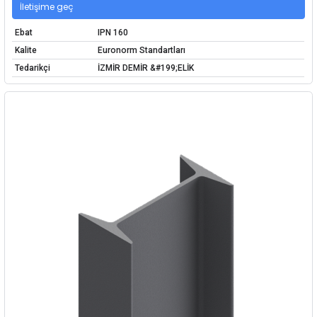
İletişime geç
Ebat
IPN 160
Kalite
Euronorm Standartları
Tedarikçi
İZMİR DEMİR &#199;ELİK