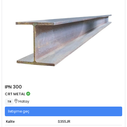
IPN 300
CRT METAL
Hatay
TR
İletişime geç
Kalite
S355JR