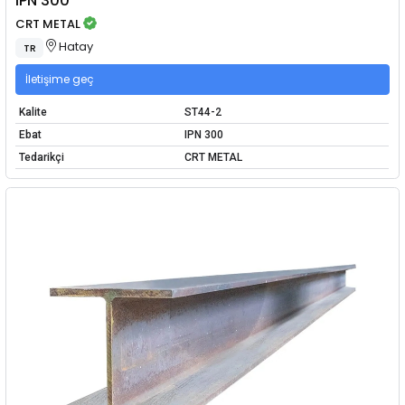
IPN 300
CRT METAL
Hatay
TR
İletişime geç
Kalite
ST44-2
Ebat
IPN 300
Tedarikçi
CRT METAL