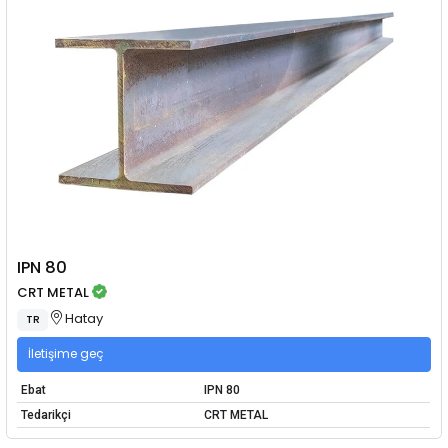
IPN 80
CRT METAL
Hatay
TR
İletişime geç
Ebat
IPN 80
Tedarikçi
CRT METAL