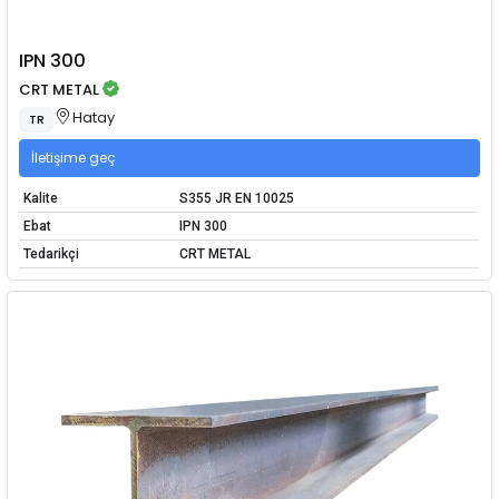
IPN 300
CRT METAL
Hatay
TR
İletişime geç
Kalite
S355 JR EN 10025
Ebat
IPN 300
Tedarikçi
CRT METAL