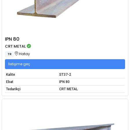
IPN 80
CRT METAL
Hatay
TR
İletişime geç
Kalite
ST37-2
Ebat
IPN 80
Tedarikçi
CRT METAL