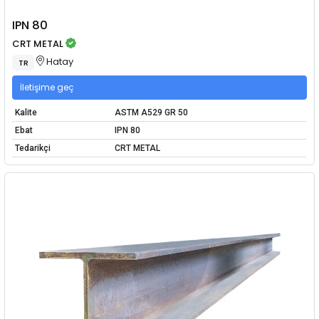
IPN 80
CRT METAL
Hatay
TR
İletişime geç
Kalite
ASTM A529 GR 50
Ebat
IPN 80
Tedarikçi
CRT METAL