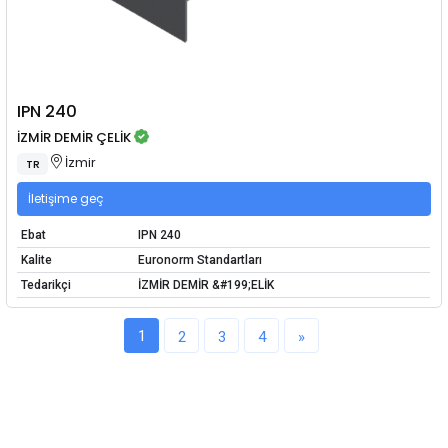
IPN 240
İZMİR DEMİR ÇELİK
İzmir
TR
İletişime geç
Ebat
IPN 240
Kalite
Euronorm Standartları
Tedarikçi
İZMİR DEMİR &#199;ELİK
1
2
3
4
»