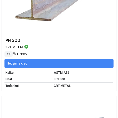
IPN 300
CRT METAL
Hatay
TR
İletişime geç
Kalite
ASTM A36
Ebat
IPN 300
Tedarikçi
CRT METAL