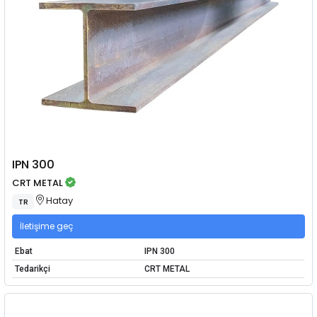
IPN 300
CRT METAL
Hatay
TR
İletişime geç
Ebat
IPN 300
Tedarikçi
CRT METAL