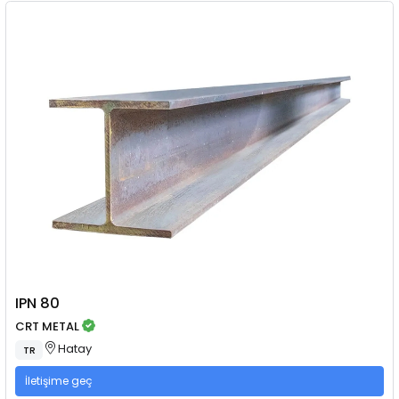
IPN 80
CRT METAL
Hatay
TR
İletişime geç