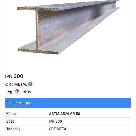
IPN 300
CRT METAL
Hatay
TR
İletişime geç
Kalite
ASTM A529 GR 50
Ebat
IPN 300
Tedarikçi
CRT METAL