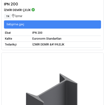
IPN 200
İZMİR DEMİR ÇELİK
İzmir
TR
İletişime geç
Ebat
IPN 200
Kalite
Euronorm Standartları
Tedarikçi
İZMİR DEMİR &#199;ELİK