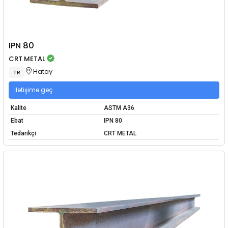
IPN 80
CRT METAL
Hatay
TR
İletişime geç
Kalite
ASTM A36
Ebat
IPN 80
Tedarikçi
CRT METAL