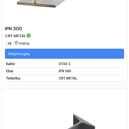
IPN 300
CRT METAL
Hatay
TR
İletişime geç
Kalite
ST44-2
Ebat
IPN 300
Tedarikçi
CRT METAL