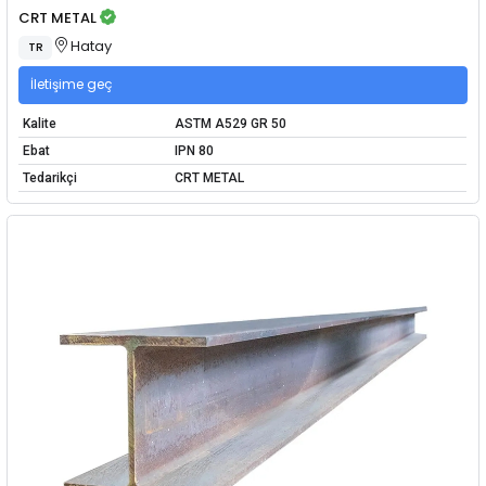
CRT METAL
Hatay
TR
İletişime geç
Kalite
ASTM A529 GR 50
Ebat
IPN 80
Tedarikçi
CRT METAL