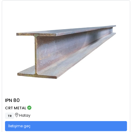
IPN 80
CRT METAL
Hatay
TR
İletişime geç