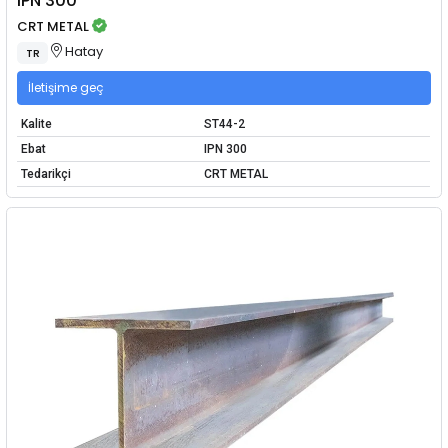
IPN 300
CRT METAL
Hatay
TR
İletişime geç
Kalite
ST44-2
Ebat
IPN 300
Tedarikçi
CRT METAL