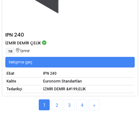
IPN 240
İZMİR DEMİR ÇELİK
İzmir
TR
İletişime geç
Ebat
IPN 240
Kalite
Euronorm Standartları
Tedarikçi
İZMİR DEMİR &#199;ELİK
1
2
3
4
»