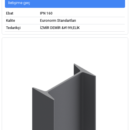
İletişime geç
Ebat
IPN 160
Kalite
Euronorm Standartları
Tedarikçi
İZMİR DEMİR &#199;ELİK