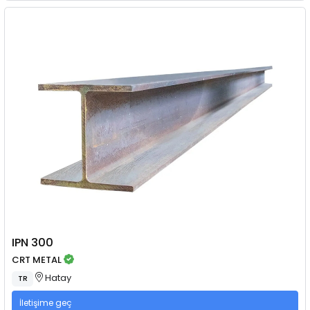
IPN 300
CRT METAL
Hatay
TR
İletişime geç