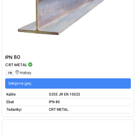
IPN 80
CRT METAL
Hatay
TR
İletişime geç
Kalite
S355 JR EN 10025
Ebat
IPN 80
Tedarikçi
CRT METAL