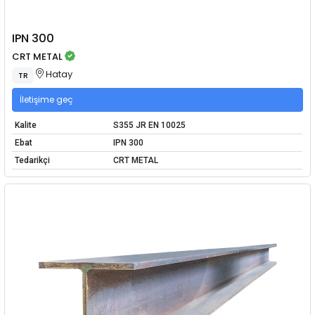
IPN 300
CRT METAL
Hatay
TR
İletişime geç
Kalite
S355 JR EN 10025
Ebat
IPN 300
Tedarikçi
CRT METAL