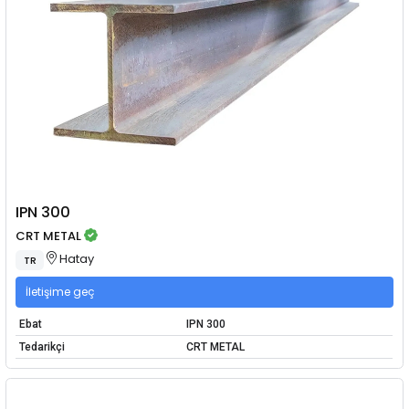
IPN 300
CRT METAL
Hatay
TR
İletişime geç
Ebat
IPN 300
Tedarikçi
CRT METAL