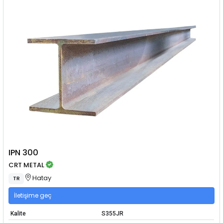
IPN 300
CRT METAL
Hatay
TR
İletişime geç
Kalite
S355JR