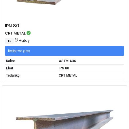
IPN 80
CRT METAL
Hatay
TR
İletişime geç
Kalite
ASTM A36
Ebat
IPN 80
Tedarikçi
CRT METAL