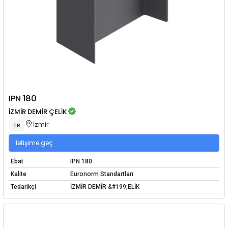
IPN 180
İZMİR DEMİR ÇELİK
İzmir
TR
İletişime geç
Ebat
IPN 180
Kalite
Euronorm Standartları
Tedarikçi
İZMİR DEMİR &#199;ELİK