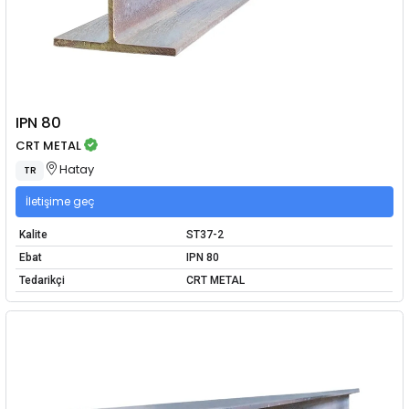
IPN 80
CRT METAL
Hatay
TR
İletişime geç
Kalite
ST37-2
Ebat
IPN 80
Tedarikçi
CRT METAL