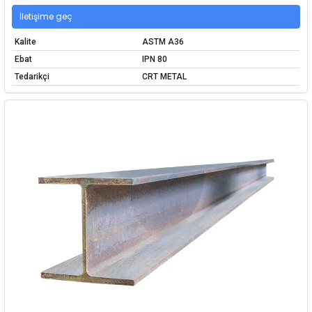
İletişime geç
Kalite
ASTM A36
Ebat
IPN 80
Tedarikçi
CRT METAL