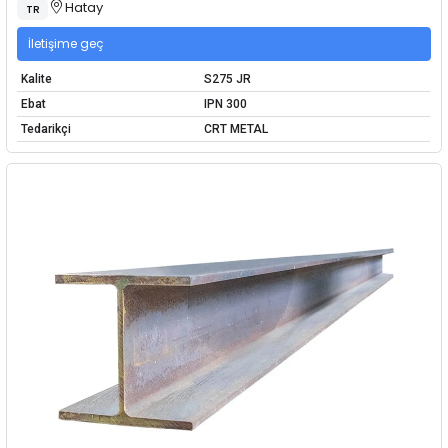
Hatay
TR
İletişime geç
Kalite
S275 JR
Ebat
IPN 300
Tedarikçi
CRT METAL