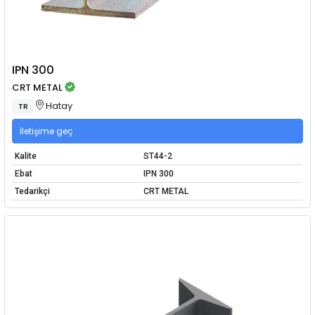
IPN 300
CRT METAL
Hatay
TR
İletişime geç
Kalite
ST44-2
Ebat
IPN 300
Tedarikçi
CRT METAL