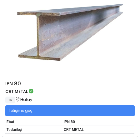
IPN 80
CRT METAL
Hatay
TR
İletişime geç
Ebat
IPN 80
Tedarikçi
CRT METAL