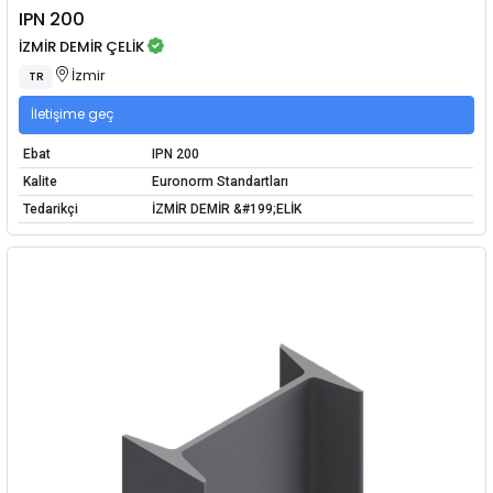
IPN 200
İZMİR DEMİR ÇELİK
İzmir
TR
İletişime geç
Ebat
IPN 200
Kalite
Euronorm Standartları
Tedarikçi
İZMİR DEMİR &#199;ELİK