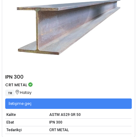
IPN 300
CRT METAL
Hatay
TR
İletişime geç
Kalite
ASTM A529 GR 50
Ebat
IPN 300
Tedarikçi
CRT METAL