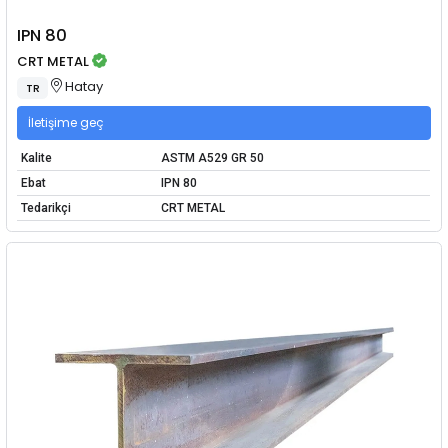
IPN 80
CRT METAL
Hatay
TR
İletişime geç
Kalite
ASTM A529 GR 50
Ebat
IPN 80
Tedarikçi
CRT METAL