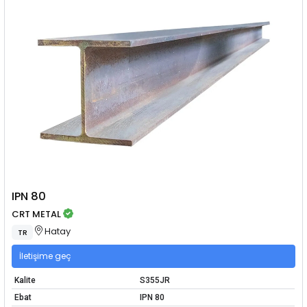
IPN 80
CRT METAL
Hatay
TR
İletişime geç
Kalite
S355JR
Ebat
IPN 80