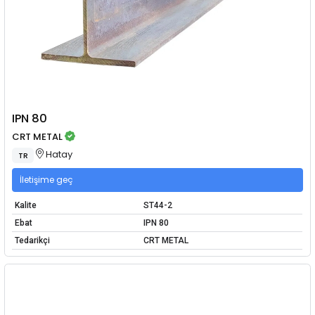
IPN 80
CRT METAL
Hatay
TR
İletişime geç
Kalite
ST44-2
Ebat
IPN 80
Tedarikçi
CRT METAL