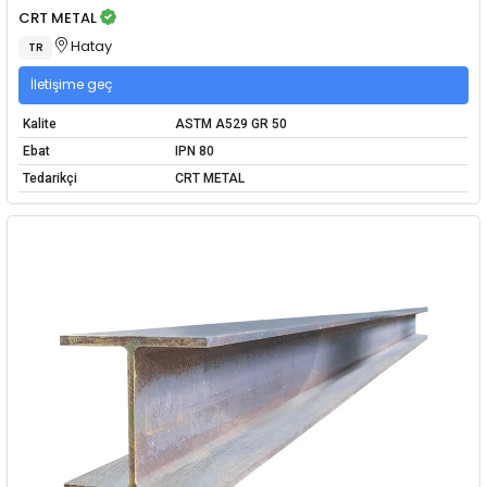
CRT METAL
Hatay
TR
İletişime geç
Kalite
ASTM A529 GR 50
Ebat
IPN 80
Tedarikçi
CRT METAL