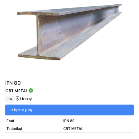
IPN 80
CRT METAL
Hatay
TR
İletişime geç
Ebat
IPN 80
Tedarikçi
CRT METAL