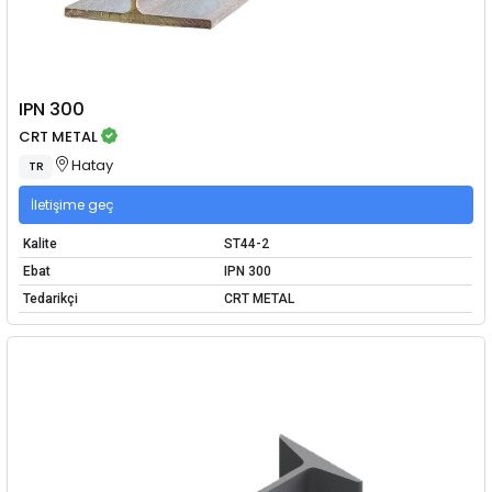
IPN 300
CRT METAL
Hatay
TR
İletişime geç
Kalite
ST44-2
Ebat
IPN 300
Tedarikçi
CRT METAL