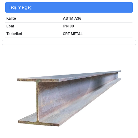
İletişime geç
Kalite
ASTM A36
Ebat
IPN 80
Tedarikçi
CRT METAL