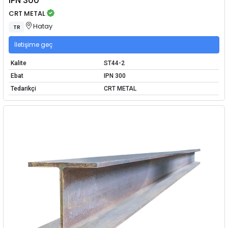
IPN 300
CRT METAL
Hatay
TR
İletişime geç
Kalite
ST44-2
Ebat
IPN 300
Tedarikçi
CRT METAL