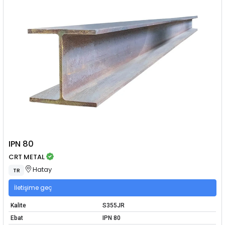
IPN 80
CRT METAL
Hatay
TR
İletişime geç
Kalite
S355JR
Ebat
IPN 80