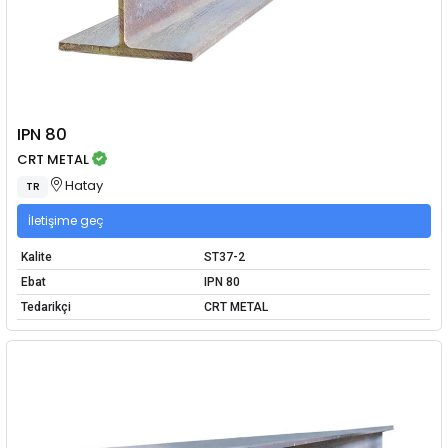
IPN 80
CRT METAL
Hatay
TR
İletişime geç
Kalite
ST37-2
Ebat
IPN 80
Tedarikçi
CRT METAL