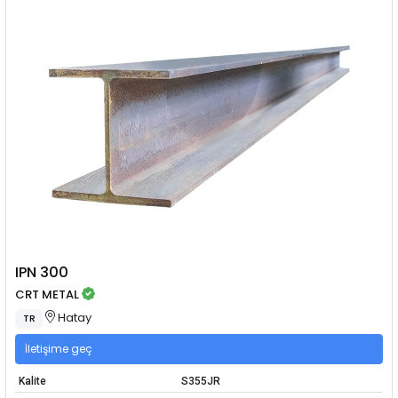
IPN 300
CRT METAL
Hatay
TR
İletişime geç
Kalite
S355JR