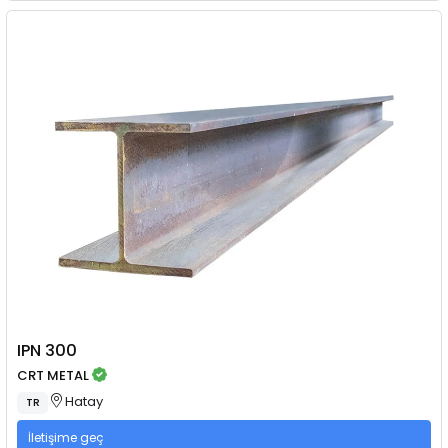
IPN 300
CRT METAL
Hatay
TR
İletişime geç