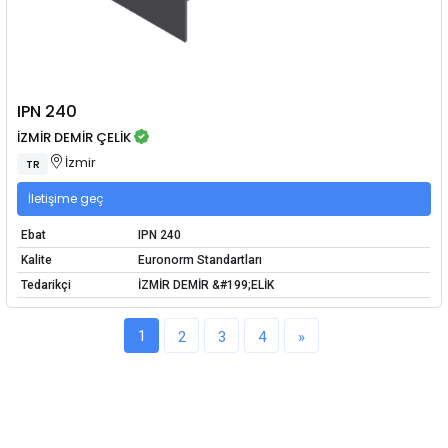
IPN 240
İZMİR DEMİR ÇELİK
İzmir
TR
İletişime geç
Ebat
IPN 240
Kalite
Euronorm Standartları
Tedarikçi
İZMİR DEMİR &#199;ELİK
1
2
3
4
»