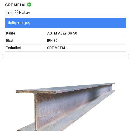
CRT METAL
Hatay
TR
İletişime geç
Kalite
ASTM A529 GR 50
Ebat
IPN 80
Tedarikçi
CRT METAL