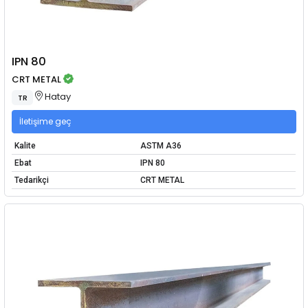
IPN 80
CRT METAL
Hatay
TR
İletişime geç
Kalite
ASTM A36
Ebat
IPN 80
Tedarikçi
CRT METAL