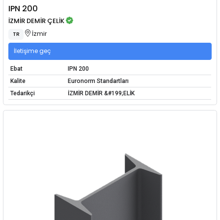
IPN 200
İZMİR DEMİR ÇELİK
İzmir
TR
İletişime geç
Ebat
IPN 200
Kalite
Euronorm Standartları
Tedarikçi
İZMİR DEMİR &#199;ELİK