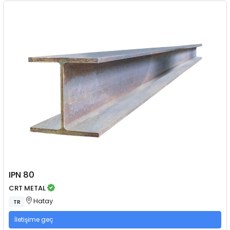
IPN 80
CRT METAL
Hatay
TR
İletişime geç