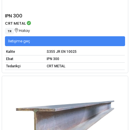
IPN 300
CRT METAL
Hatay
TR
İletişime geç
Kalite
S355 JR EN 10025
Ebat
IPN 300
Tedarikçi
CRT METAL