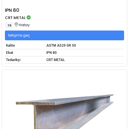
IPN 80
CRT METAL
Hatay
TR
İletişime geç
Kalite
ASTM A529 GR 50
Ebat
IPN 80
Tedarikçi
CRT METAL