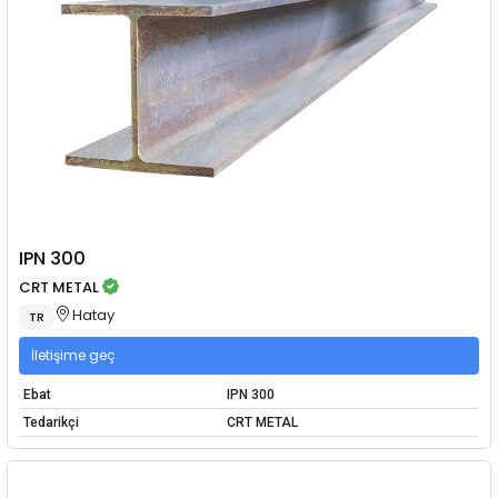
IPN 300
CRT METAL
Hatay
TR
İletişime geç
Ebat
IPN 300
Tedarikçi
CRT METAL