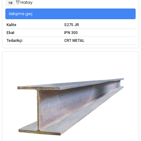
Hatay
TR
İletişime geç
Kalite
S275 JR
Ebat
IPN 300
Tedarikçi
CRT METAL