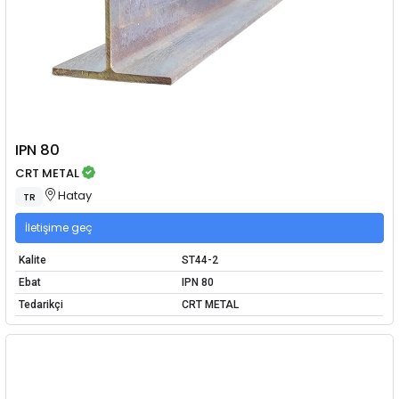
IPN 80
CRT METAL
Hatay
TR
İletişime geç
Kalite
ST44-2
Ebat
IPN 80
Tedarikçi
CRT METAL