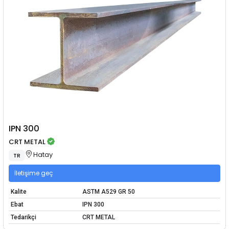
IPN 300
CRT METAL
Hatay
TR
İletişime geç
Kalite
ASTM A529 GR 50
Ebat
IPN 300
Tedarikçi
CRT METAL