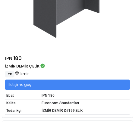
IPN 180
İZMİR DEMİR ÇELİK
İzmir
TR
İletişime geç
Ebat
IPN 180
Kalite
Euronorm Standartları
Tedarikçi
İZMİR DEMİR &#199;ELİK