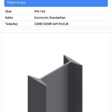
İletişime geç
Ebat
IPN 160
Kalite
Euronorm Standartları
Tedarikçi
İZMİR DEMİR &#199;ELİK