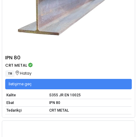
IPN 80
CRT METAL
Hatay
TR
İletişime geç
Kalite
S355 JR EN 10025
Ebat
IPN 80
Tedarikçi
CRT METAL