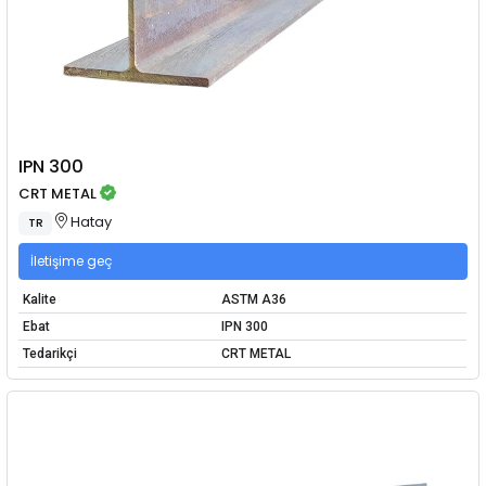
IPN 300
CRT METAL
Hatay
TR
İletişime geç
Kalite
ASTM A36
Ebat
IPN 300
Tedarikçi
CRT METAL