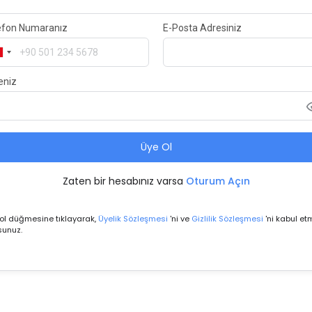
efon Numaranız
E-Posta Adresiniz
eniz
Üye Ol
Zaten bir hesabınız varsa
Oturum Açın
ol düğmesine tıklayarak,
Üyelik Sözleşmesi
'ni ve
Gizlilik Sözleşmesi
'ni kabul et
sunuz.