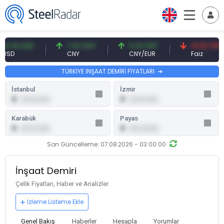
1 USD
7,10 CNY
0,13 CNY
41,53 TRY
CNY
CNY/EUR
Faiz
TÜRKİYE İNŞAAT DEMİRİ FİYATLARI
İstanbul
İzmir
0
0
0,00 (0,00)
0,00 (0,00)
Karabük
Payas
0
0
0,00 (0,00)
0,00 (0,00)
Son Güncelleme: 07.08.2026 - 03:00:00
İnşaat Demiri
Çelik Fiyatları, Haber ve Analizler
İzleme Listeme Ekle
Genel Bakış
Haberler
Hesapla
Yorumlar