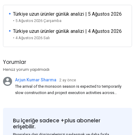
Türkiye uzun ürünler günlük analizi | 5 Ağustos 2026
• 5 Ağustos 2026 Çarşamba
Türkiye uzun ürünler günlük analizi | 4 Ağustos 2026
• 4 Ağustos 2026 Salı
Yorumlar
Henüz yorum yapılmadı
Arjun Kumar Sharma
2 ay önce
The arrival of the monsoon season is expected to temporarily
slow construction and project execution activities across
several regions of India, resulting in reduced short-term
demand for flat steel products. Demand from infrastructure
development, roofing applications, industrial manufacturing,
and rural construction projects is expected to provide support
Bu içeriğe sadece +plus aboneler
to the market despite seasonal disruptions caused by heavy
erişebilir.
rainfall.
Piyasalara dair düşüncelerinizi paylaşmak ve daha fazla