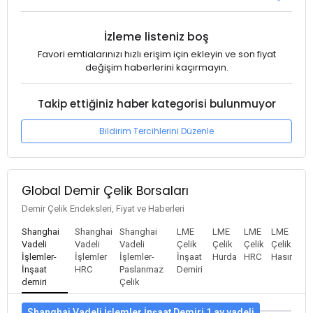
İzleme listeniz boş
Favori emtialarınızı hızlı erişim için ekleyin ve son fiyat
değişim haberlerini kaçırmayın.
Takip ettiğiniz haber kategorisi bulunmuyor
Bildirim Tercihlerini Düzenle
Global Demir Çelik Borsaları
Demir Çelik Endeksleri, Fiyat ve Haberleri
Shanghai
Shanghai
Shanghai
LME
LME
LME
LME
Vadeli
Vadeli
Vadeli
Çelik
Çelik
Çelik
Çelik
İşlemler-
İşlemler
İşlemler-
İnşaat
Hurda
HRC
Hasır
İnşaat
HRC
Paslanmaz
Demiri
demiri
Çelik
Shanghai Vadeli İşlemler İnşaat Demiri 1 ay vadeli