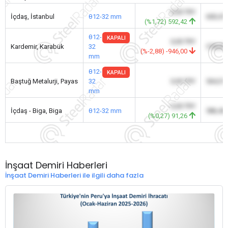
0,00 TRY
İçdaş, İstanbul
θ12-32 mm
600,47
(%1,72) 592,42
θ12-
KAPALI
0,00 TRY
Kardemir, Karabük
32
578,00
(%-2,88) -946,00
mm
θ12-
KAPALI
Baştuğ Metalurji, Payas
32
0,00 TRY
564,31
mm
0,00 TRY
İçdaş - Biga, Biga
θ12-32 mm
586,46
(%0,27) 91,26
İnşaat Demiri Haberleri
İnşaat Demiri Haberleri ile ilgili daha fazla