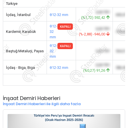
Türkiye
0,00 TRY
İçdaş, İstanbul
θ12-32 mm
600,47
(%1,72) 592,42
θ12-
KAPALI
0,00 TRY
Kardemir, Karabük
32
578,00
(%-2,88) -946,00
mm
θ12-
KAPALI
Baştuğ Metalurji, Payas
32
0,00 TRY
564,31
mm
0,00 TRY
İçdaş - Biga, Biga
θ12-32 mm
586,46
(%0,27) 91,26
İnşaat Demiri Haberleri
İnşaat Demiri Haberleri ile ilgili daha fazla