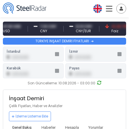
61 USD
7,10 CNY
0,13 CNY
41,30 TRY
D
CNY
CNY/EUR
Faiz
TÜRKİYE İNŞAAT DEMİRİ FİYATLARI
İstanbul
İzmir
0
0
0,00 (0,00)
0,00 (0,00)
Karabük
Payas
0
0
0,00 (0,00)
0,00 (0,00)
Son Güncelleme: 10.08.2026 - 03:00:00
İnşaat Demiri
Çelik Fiyatları, Haber ve Analizler
İzleme Listeme Ekle
Genel Bakış
Haberler
Hesapla
Yorumlar