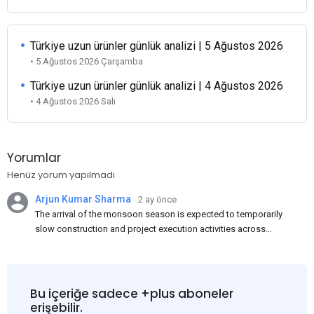
Türkiye uzun ürünler günlük analizi | 5 Ağustos 2026
• 5 Ağustos 2026 Çarşamba
Türkiye uzun ürünler günlük analizi | 4 Ağustos 2026
• 4 Ağustos 2026 Salı
Yorumlar
Henüz yorum yapılmadı
Arjun Kumar Sharma
2 ay önce
The arrival of the monsoon season is expected to temporarily
slow construction and project execution activities across
several regions of India, resulting in reduced short-term
demand for flat steel products. Demand from infrastructure
development, roofing applications, industrial manufacturing,
and rural construction projects is expected to provide support
Bu içeriğe sadece +plus aboneler
to the market despite seasonal disruptions caused by heavy
erişebilir.