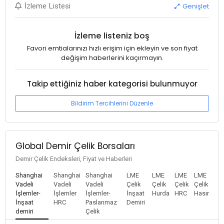
Genişlet
İzleme Listesi
İzleme listeniz boş
Favori emtialarınızı hızlı erişim için ekleyin ve son fiyat
değişim haberlerini kaçırmayın.
Takip ettiğiniz haber kategorisi bulunmuyor
Bildirim Tercihlerini Düzenle
Global Demir Çelik Borsaları
Demir Çelik Endeksleri, Fiyat ve Haberleri
Shanghai
Shanghai
Shanghai
LME
LME
LME
LME
Vadeli
Vadeli
Vadeli
Çelik
Çelik
Çelik
Çelik
İşlemler-
İşlemler
İşlemler-
İnşaat
Hurda
HRC
Hasır
İnşaat
HRC
Paslanmaz
Demiri
demiri
Çelik