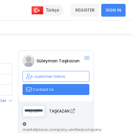
REGISTER
SIGN IN
Türkçe
Süleyman Taşkazan
customer.follow
Contact Us
ster
TAŞKAZAN
marketplace.company.verifiedcompany