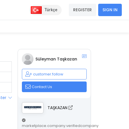
REGISTER
SIGN IN
Türkçe
Süleyman Taşkazan
customer.follow
Contact Us
ster
TAŞKAZAN
marketplace.company.verifiedcompany