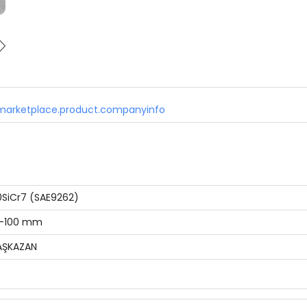
marketplace.product.companyinfo
0SiCr7 (SAE9262)
6-100 mm
AŞKAZAN