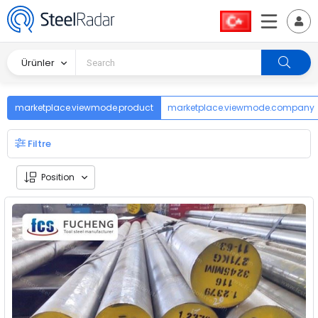
Ürünler
marketplace.viewmode.product
marketplace.viewmode.company
Filtre
Position