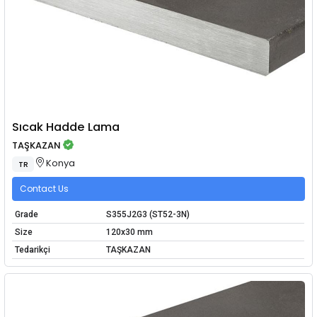
Sıcak Hadde Lama
TAŞKAZAN
Konya
TR
Contact Us
Grade
S355J2G3 (ST52-3N)
Size
120x30 mm
Tedarikçi
TAŞKAZAN