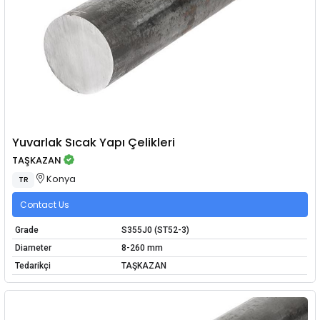
Yuvarlak Sıcak Yapı Çelikleri
TAŞKAZAN
Konya
TR
Contact Us
Grade
S355J0 (ST52-3)
Diameter
8-260 mm
Tedarikçi
TAŞKAZAN