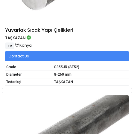
Yuvarlak Sıcak Yapı Çelikleri
TAŞKAZAN
Konya
TR
Contact Us
Grade
S355JR (ST52)
Diameter
8-260 mm
Tedarikçi
TAŞKAZAN