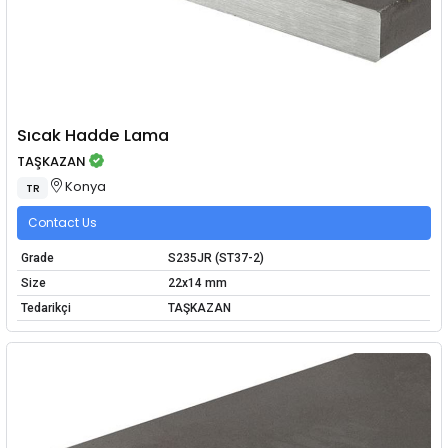
Sıcak Hadde Lama
TAŞKAZAN
Konya
TR
Contact Us
Grade
S235JR (ST37-2)
Size
22x14 mm
Tedarikçi
TAŞKAZAN