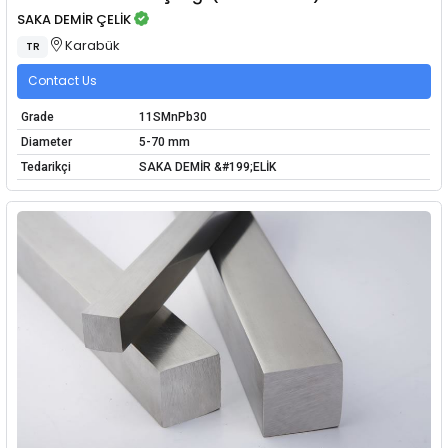
SAKA DEMİR ÇELİK
Karabük
TR
Contact Us
Grade
11SMnPb30
Diameter
5-70 mm
Tedarikçi
SAKA DEMİR &#199;ELİK