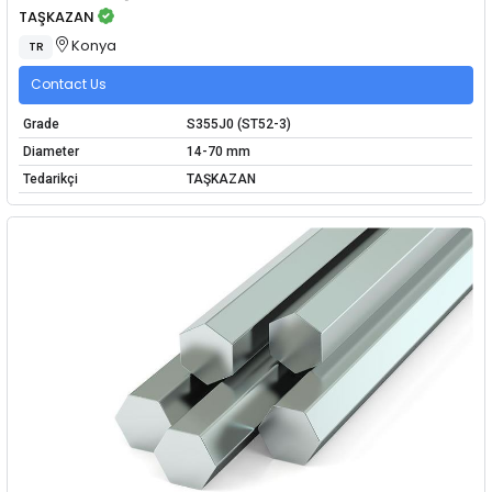
TAŞKAZAN
Konya
TR
Contact Us
Grade
S355J0 (ST52-3)
Diameter
14-70 mm
Tedarikçi
TAŞKAZAN