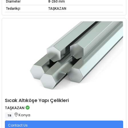
Diameter
8-260 mm
Tedarikçi
TAŞKAZAN
Sıcak Altıköşe Yapı Çelikleri
TAŞKAZAN
Konya
TR
Contact Us