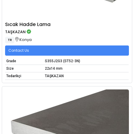
Sıcak Hadde Lama
TAŞKAZAN
Konya
TR
Contact Us
Grade
S355J2G3 (ST52-3N)
Size
22x14 mm
Tedarikçi
TAŞKAZAN