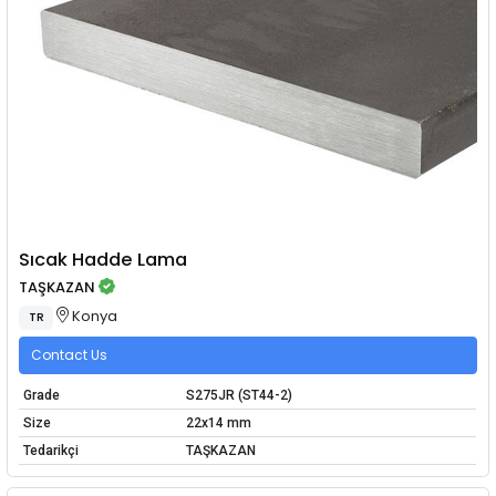
Sıcak Hadde Lama
TAŞKAZAN
Konya
TR
Contact Us
Grade
S275JR (ST44-2)
Size
22x14 mm
Tedarikçi
TAŞKAZAN