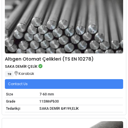
Altıgen Otomat Çelikleri (TS EN 10278)
SAKA DEMİR ÇELİK
Karabük
TR
Contact Us
Size
7-60 mm
Grade
11SMnPb30
Tedarikçi
SAKA DEMİR &#199;ELİK