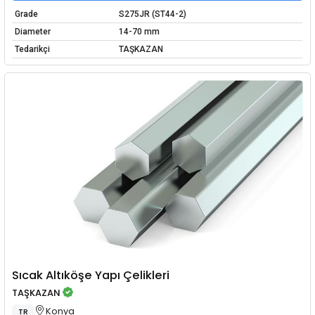
Grade
S275JR (ST44-2)
Diameter
14-70 mm
Tedarikçi
TAŞKAZAN
Sıcak Altıköşe Yapı Çelikleri
TAŞKAZAN
Konya
TR