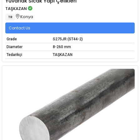
Yuvarlak Sıcak Yapı Çelikleri
TAŞKAZAN
Konya
TR
Contact Us
Grade
S275JR (ST44-2)
Diameter
8-260 mm
Tedarikçi
TAŞKAZAN