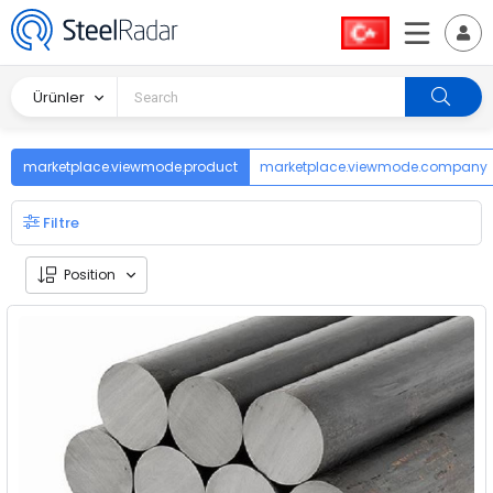
Ürünler
marketplace.viewmode.product
marketplace.viewmode.company
Filtre
Position