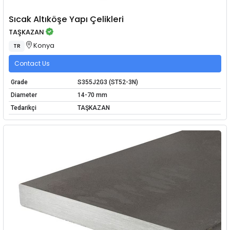
Sıcak Altıköşe Yapı Çelikleri
TAŞKAZAN
Konya
TR
Contact Us
Grade
S355J2G3 (ST52-3N)
Diameter
14-70 mm
Tedarikçi
TAŞKAZAN