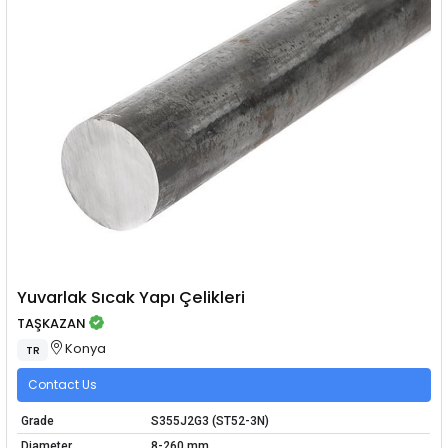
Yuvarlak Sıcak Yapı Çelikleri
TAŞKAZAN
Konya
TR
Contact Us
Grade
S355J2G3 (ST52-3N)
Diameter
8-260 mm