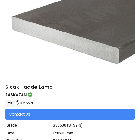
Sıcak Hadde Lama
TAŞKAZAN
Konya
TR
Contact Us
Grade
S355J0 (ST52-3)
Size
120x30 mm