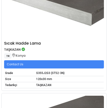
Sıcak Hadde Lama
TAŞKAZAN
Konya
TR
Contact Us
Grade
S355J2G3 (ST52-3N)
Size
120x30 mm
Tedarikçi
TAŞKAZAN