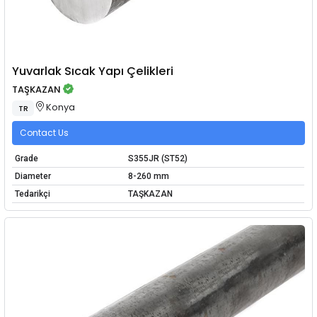
Yuvarlak Sıcak Yapı Çelikleri
TAŞKAZAN
Konya
TR
Contact Us
Grade
S355JR (ST52)
Diameter
8-260 mm
Tedarikçi
TAŞKAZAN