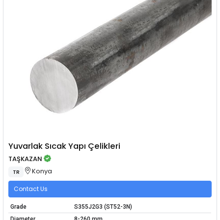
Yuvarlak Sıcak Yapı Çelikleri
TAŞKAZAN
Konya
TR
Contact Us
Grade
S355J2G3 (ST52-3N)
Diameter
8-260 mm