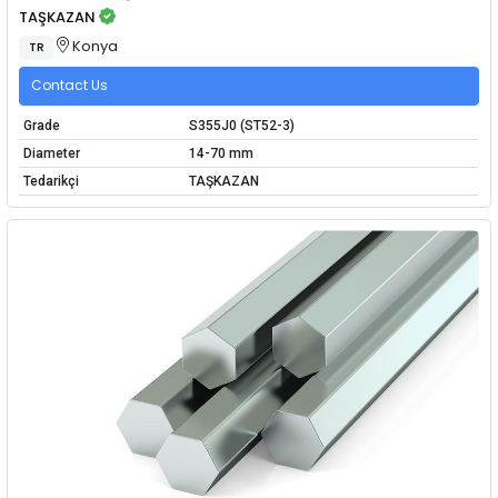
TAŞKAZAN
Konya
TR
Contact Us
Grade
S355J0 (ST52-3)
Diameter
14-70 mm
Tedarikçi
TAŞKAZAN