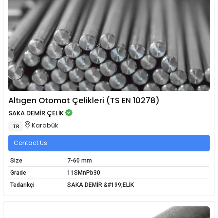
Altıgen Otomat Çelikleri (TS EN 10278)
SAKA DEMİR ÇELİK
Karabük
TR
Contact Us
Size
7-60 mm
Grade
11SMnPb30
Tedarikçi
SAKA DEMİR &#199;ELİK