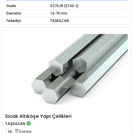
Grade
S275JR (ST44-2)
Diameter
14-70 mm
Tedarikçi
TAŞKAZAN
Sıcak Altıköşe Yapı Çelikleri
TAŞKAZAN
Konya
TR