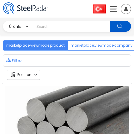
Ürünler
marketplace.viewmode.product
marketplace.viewmode.company
Filtre
Position