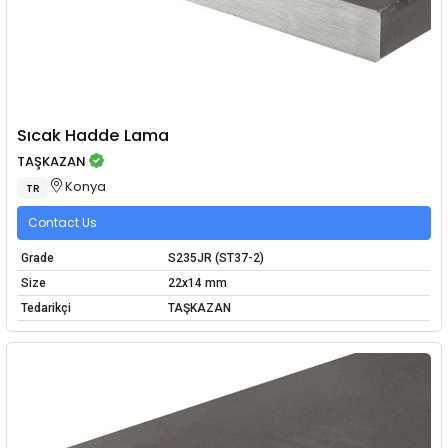
Sıcak Hadde Lama
TAŞKAZAN
Konya
TR
Contact Us
Grade
S235JR (ST37-2)
Size
22x14 mm
Tedarikçi
TAŞKAZAN