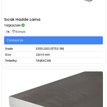
Sıcak Hadde Lama
TAŞKAZAN
Konya
TR
Contact Us
Grade
S355J2G3 (ST52-3N)
Size
22x14 mm
Tedarikçi
TAŞKAZAN