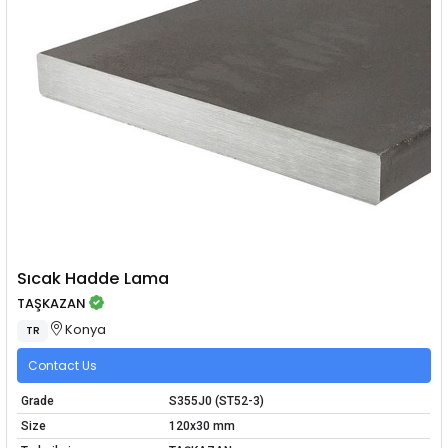
Sıcak Hadde Lama
TAŞKAZAN
Konya
TR
Contact Us
Grade
S355J0 (ST52-3)
Size
120x30 mm