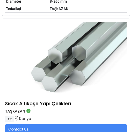
Diameter
8-260 mm
Tedarikçi
TAŞKAZAN
Sıcak Altıköşe Yapı Çelikleri
TAŞKAZAN
Konya
TR
Contact Us