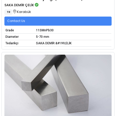
SAKA DEMİR ÇELİK
Karabük
TR
Contact Us
Grade
11SMnPb30
Diameter
5-70 mm
Tedarikçi
SAKA DEMİR &#199;ELİK