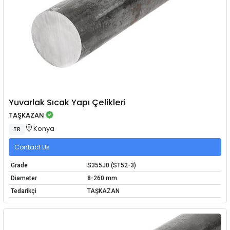
Yuvarlak Sıcak Yapı Çelikleri
TAŞKAZAN
Konya
TR
Contact Us
Grade
S355J0 (ST52-3)
Diameter
8-260 mm
Tedarikçi
TAŞKAZAN