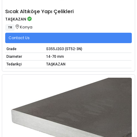
Sıcak Altıköşe Yapı Çelikleri
TAŞKAZAN
Konya
TR
Contact Us
Grade
S355J2G3 (ST52-3N)
Diameter
14-70 mm
Tedarikçi
TAŞKAZAN