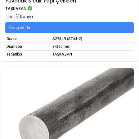
Yuvarlak Sıcak Yapı Çelikleri
TAŞKAZAN
Konya
TR
Contact Us
Grade
S275JR (ST44-2)
Diameter
8-260 mm
Tedarikçi
TAŞKAZAN