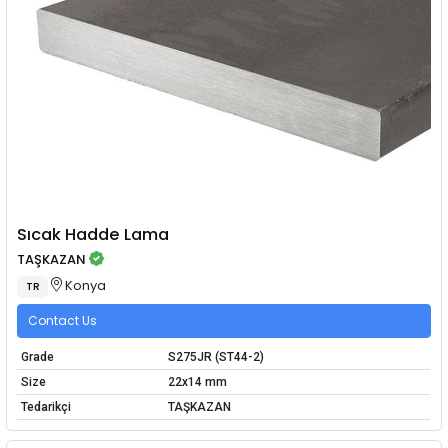
Sıcak Hadde Lama
TAŞKAZAN
Konya
TR
Contact Us
Grade
S275JR (ST44-2)
Size
22x14 mm
Tedarikçi
TAŞKAZAN