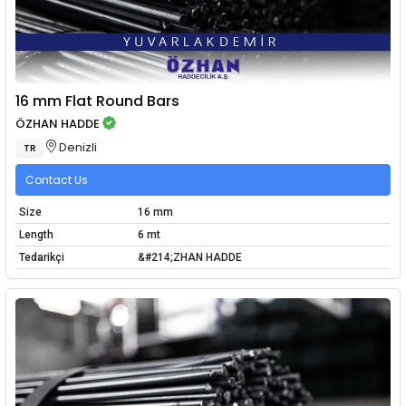
16 mm Flat Round Bars
ÖZHAN HADDE
Denizli
TR
Contact Us
Size
16 mm
Length
6 mt
Tedarikçi
&#214;ZHAN HADDE