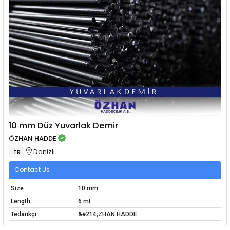
10 mm Düz Yuvarlak Demir
ÖZHAN HADDE
Denizli
TR
Contact Us
Size
10 mm
Length
6 mt
Tedarikçi
&#214;ZHAN HADDE