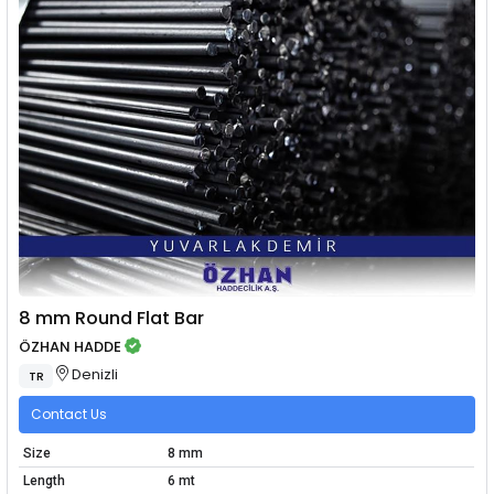
8 mm Round Flat Bar
ÖZHAN HADDE
Denizli
TR
Contact Us
Size
8 mm
Length
6 mt