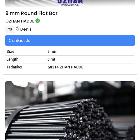
9 mm Round Flat Bar
ÖZHAN HADDE
Denizli
TR
Contact Us
Size
9 mm
Length
6 mt
Tedarikçi
&#214;ZHAN HADDE