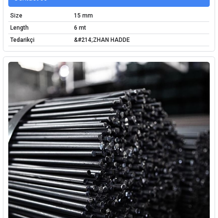
Size
15 mm
Length
6 mt
Tedarikçi
&#214;ZHAN HADDE