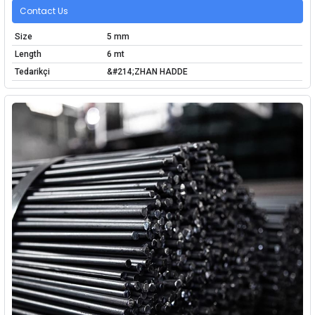
Contact Us
Size
5 mm
Length
6 mt
Tedarikçi
&#214;ZHAN HADDE