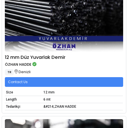
12 mm Düz Yuvarlak Demir
ÖZHAN HADDE
Denizli
TR
Contact Us
Size
12 mm
Length
6 mt
Tedarikçi
&#214;ZHAN HADDE