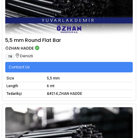
5,5 mm Round Flat Bar
ÖZHAN HADDE
Denizli
TR
Contact Us
Size
5,5 mm
Length
6 mt
Tedarikçi
&#214;ZHAN HADDE