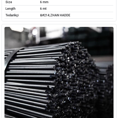
Size
6 mm
Length
6 mt
Tedarikçi
&#214;ZHAN HADDE