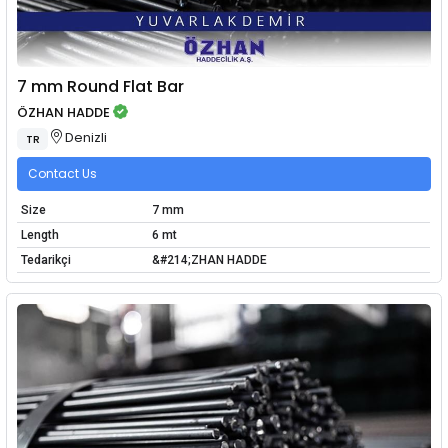
7 mm Round Flat Bar
ÖZHAN HADDE
Denizli
TR
Contact Us
Size
7 mm
Length
6 mt
Tedarikçi
&#214;ZHAN HADDE