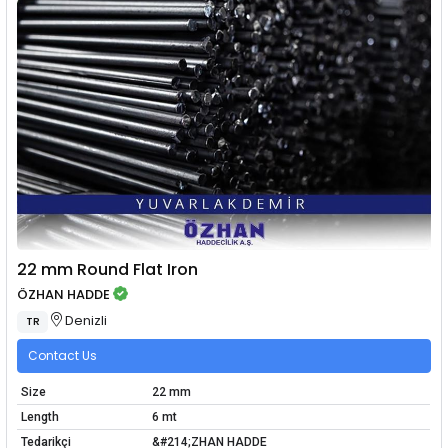
22 mm Round Flat Iron
ÖZHAN HADDE
Denizli
TR
Contact Us
Size
22 mm
Length
6 mt
Tedarikçi
&#214;ZHAN HADDE