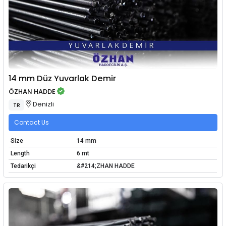
14 mm Düz Yuvarlak Demir
ÖZHAN HADDE
Denizli
TR
Contact Us
Size
14 mm
Length
6 mt
Tedarikçi
&#214;ZHAN HADDE