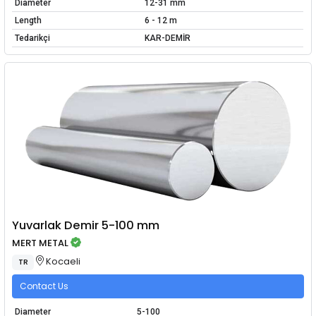
Diameter
12-31 mm
Length
6 - 12 m
Tedarikçi
KAR-DEMİR
Yuvarlak Demir 5-100 mm
MERT METAL
Kocaeli
TR
Contact Us
Diameter
5-100