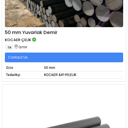
50 mm Yuvarlak Demir
KOCAER ÇELİK
İzmir
TR
Contact Us
Size
50 mm
Tedarikçi
KOCAER &#199;ELİK