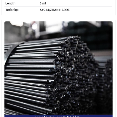
Length
6 mt
Tedarikçi
&#214;ZHAN HADDE