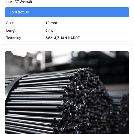
Denizli
TR
Contact Us
Size
13 mm
Length
6 mt
Tedarikçi
&#214;ZHAN HADDE