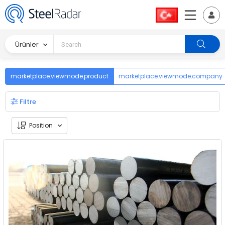
Ürünler
marketplace.viewmode.product
marketplace.viewmode.company
Filtre
Position