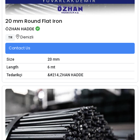
20 mm Round Flat Iron
ÖZHAN HADDE
Denizli
TR
Contact Us
Size
20 mm
Length
6 mt
Tedarikçi
&#214;ZHAN HADDE