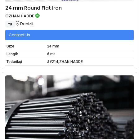
24 mm Round Flat Iron
ÖZHAN HADDE
Denizli
TR
Contact Us
Size
24 mm
Length
6 mt
Tedarikçi
&#214;ZHAN HADDE