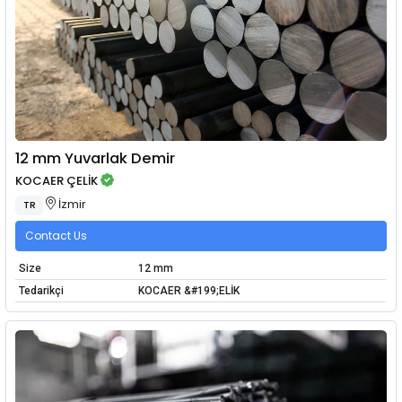
12 mm Yuvarlak Demir
KOCAER ÇELİK
İzmir
TR
Contact Us
Size
12 mm
Tedarikçi
KOCAER &#199;ELİK