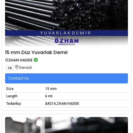
15 mm Düz Yuvarlak Demir
ÖZHAN HADDE
Denizli
TR
Contact Us
Size
15 mm
Length
6 mt
Tedarikçi
&#214;ZHAN HADDE