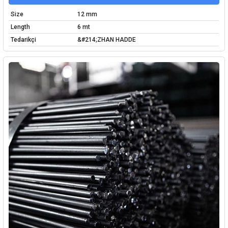
Size
12 mm
Length
6 mt
Tedarikçi
&#214;ZHAN HADDE