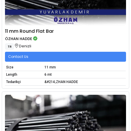
11 mm Round Flat Bar
ÖZHAN HADDE
Denizli
TR
Contact Us
Size
11 mm
Length
6 mt
Tedarikçi
&#214;ZHAN HADDE