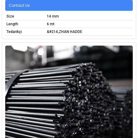
Contact Us
Size
14 mm
Length
6 mt
Tedarikçi
&#214;ZHAN HADDE