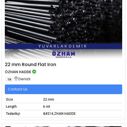
22 mm Round Flat Iron
ÖZHAN HADDE
Denizli
TR
Contact Us
Size
22 mm
Length
6 mt
Tedarikçi
&#214;ZHAN HADDE