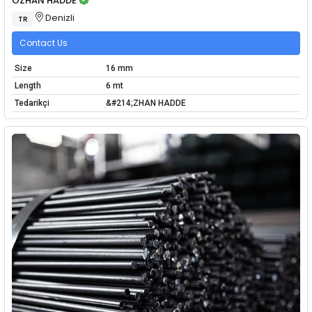
ÖZHAN HADDE
Denizli
TR
Contact Us
Size
16 mm
Length
6 mt
Tedarikçi
&#214;ZHAN HADDE