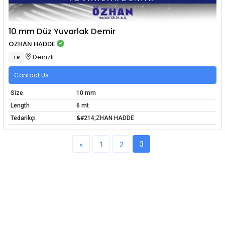
10 mm Düz Yuvarlak Demir
ÖZHAN HADDE
Denizli
TR
Contact Us
Size
10 mm
Length
6 mt
Tedarikçi
&#214;ZHAN HADDE
3
«
1
2