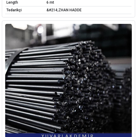
Length
6 mt
Tedarikçi
&#214;ZHAN HADDE