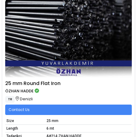
25 mm Round Flat Iron
ÖZHAN HADDE
Denizli
TR
Contact Us
Size
25 mm
Length
6 mt
Tedarikçi
&#214;ZHAN HADDE