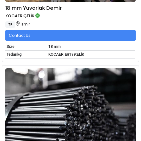
18 mm Yuvarlak Demir
KOCAER ÇELİK
İzmir
TR
Contact Us
Size
18 mm
Tedarikçi
KOCAER &#199;ELİK