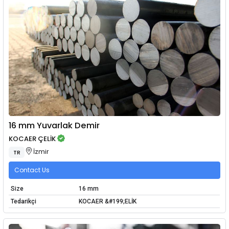
16 mm Yuvarlak Demir
KOCAER ÇELİK
İzmir
TR
Contact Us
Size
16 mm
Tedarikçi
KOCAER &#199;ELİK