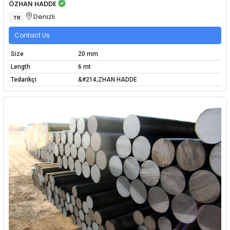
ÖZHAN HADDE
Denizli
TR
Contact Us
Size
20 mm
Length
6 mt
Tedarikçi
&#214;ZHAN HADDE