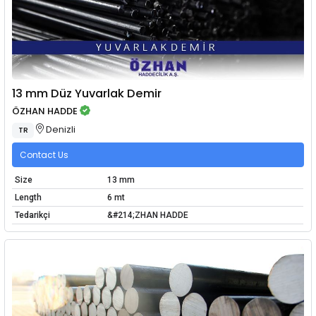
13 mm Düz Yuvarlak Demir
ÖZHAN HADDE
Denizli
TR
Contact Us
Size
13 mm
Length
6 mt
Tedarikçi
&#214;ZHAN HADDE