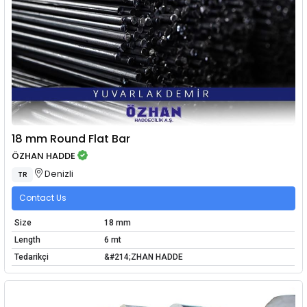
18 mm Round Flat Bar
ÖZHAN HADDE
Denizli
TR
Contact Us
Size
18 mm
Length
6 mt
Tedarikçi
&#214;ZHAN HADDE