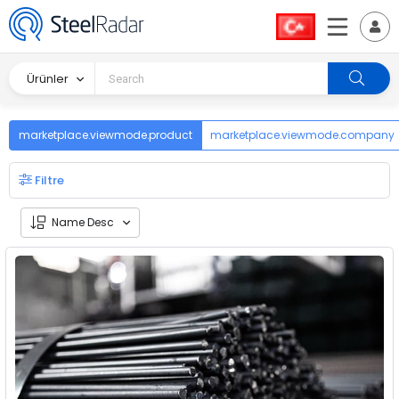
Ürünler
marketplace.viewmode.product
marketplace.viewmode.company
Filtre
Name Desc