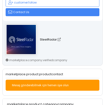
customer.follow
Contact Us
SteelRadar
marketplace.company.verifiedcompany
marketplace.product.productcontact
Mesaj gönderebilmek için hemen üye olun
marketplace.product.categorycompany