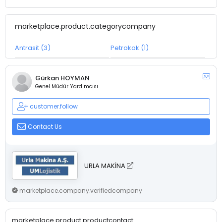
marketplace.product.categorycompany
Antrasit (3)
Petrokok (1)
Gürkan HOYMAN
Genel Müdür Yardımcısı
customer.follow
Contact Us
URLA MAKİNA
marketplace.company.verifiedcompany
marketplace.product.productcontact