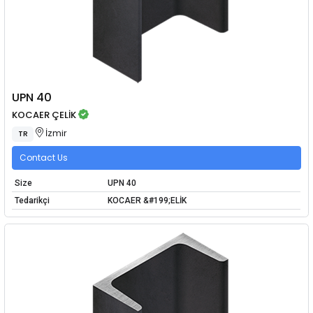
UPN 40
KOCAER ÇELİK
İzmir
TR
Contact Us
Size
UPN 40
Tedarikçi
KOCAER &#199;ELİK