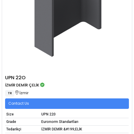
UPN 22O
İZMİR DEMİR ÇELİK
İzmir
TR
Contact Us
Size
UPN 220
Grade
Euronorm Standartları
Tedarikçi
İZMİR DEMİR &#199;ELİK