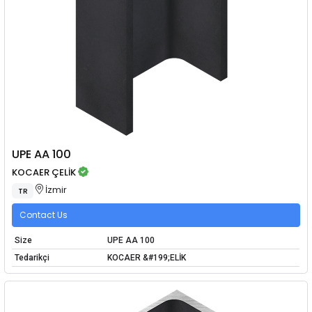
UPE AA 100
KOCAER ÇELİK
İzmir
TR
Contact Us
Size
UPE AA 100
Tedarikçi
KOCAER &#199;ELİK