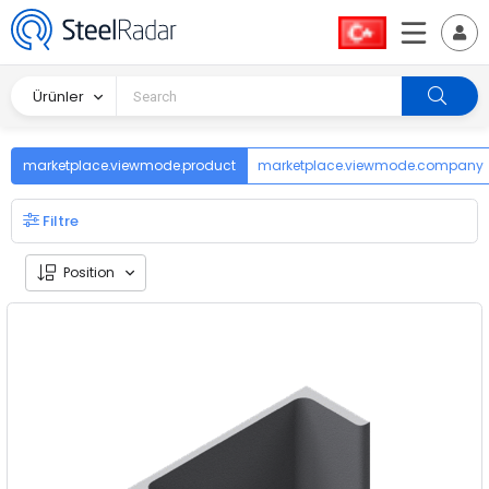
Ürünler
marketplace.viewmode.product
marketplace.viewmode.company
Filtre
Position