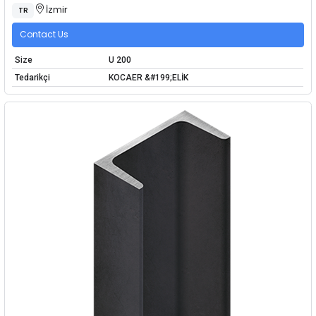
İzmir
TR
Contact Us
Size
U 200
Tedarikçi
KOCAER &#199;ELİK