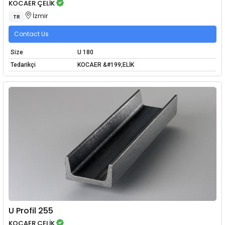
KOCAER ÇELİK
İzmir
TR
Contact Us
Size
U 180
Tedarikçi
KOCAER &#199;ELİK
U Profil 255
KOCAER ÇELİK