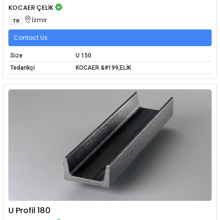
KOCAER ÇELİK
İzmir
TR
Contact Us
Size
U 150
Tedarikçi
KOCAER &#199;ELİK
U Profil 180