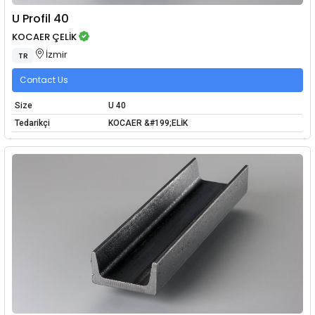
U Profil 40
KOCAER ÇELİK
İzmir
TR
Contact Us
Size
U 40
Tedarikçi
KOCAER &#199;ELİK