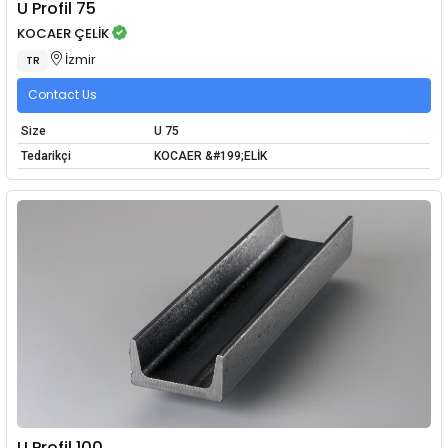
U Profil 75
KOCAER ÇELİK
İzmir
TR
Contact Us
Size
U 75
Tedarikçi
KOCAER &#199;ELİK
U Profil 100