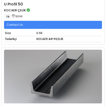
U Profil 50
KOCAER ÇELİK
İzmir
TR
Contact Us
Size
U 50
Tedarikçi
KOCAER &#199;ELİK