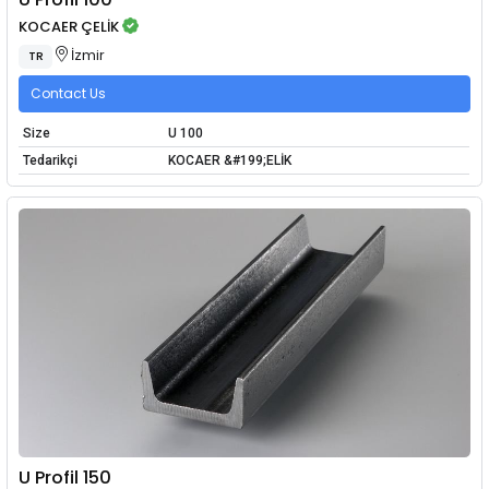
KOCAER ÇELİK
İzmir
TR
Contact Us
Size
U 100
Tedarikçi
KOCAER &#199;ELİK
U Profil 150