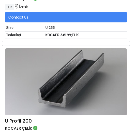
İzmir
TR
Contact Us
Size
U 255
Tedarikçi
KOCAER &#199;ELİK
U Profil 200
KOCAER ÇELİK