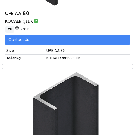
UPE AA 80
KOCAER ÇELİK
İzmir
TR
Contact Us
Size
UPE AA 80
Tedarikçi
KOCAER &#199;ELİK