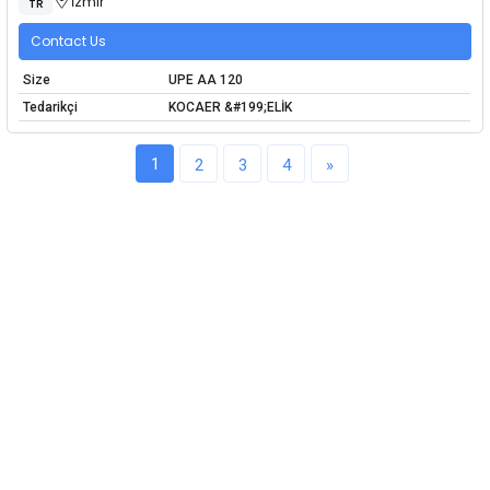
İzmir
TR
Contact Us
Size
UPE AA 120
Tedarikçi
KOCAER &#199;ELİK
1
2
3
4
»