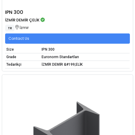
IPN 300
İZMİR DEMİR ÇELİK
İzmir
TR
Contact Us
Size
IPN 300
Grade
Euronorm Standartları
Tedarikçi
İZMİR DEMİR &#199;ELİK