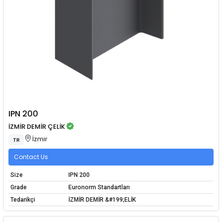
IPN 200
İZMİR DEMİR ÇELİK
İzmir
TR
Contact Us
Size
IPN 200
Grade
Euronorm Standartları
Tedarikçi
İZMİR DEMİR &#199;ELİK