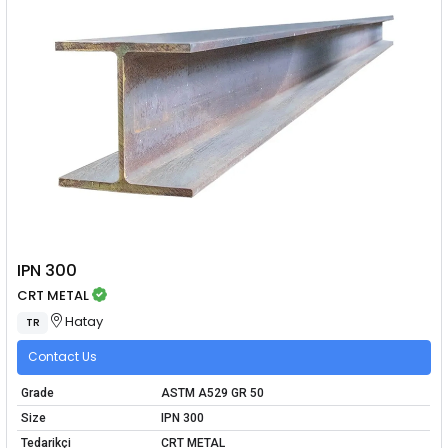
IPN 300
CRT METAL
Hatay
TR
Contact Us
Grade
ASTM A529 GR 50
Size
IPN 300
Tedarikçi
CRT METAL