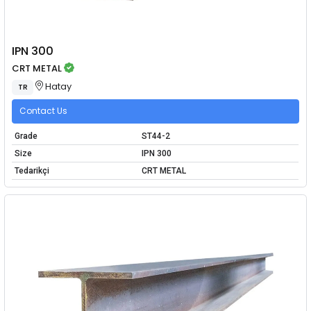
IPN 300
CRT METAL
Hatay
TR
Contact Us
Grade
ST44-2
Size
IPN 300
Tedarikçi
CRT METAL