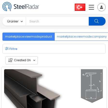
Ürünler
marketplace.viewmode.product
marketplace.viewmode.company
Filtre
Created On