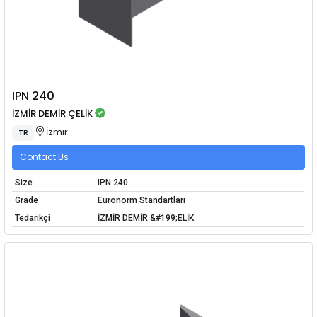
IPN 240
İZMİR DEMİR ÇELİK
İzmir
TR
Contact Us
Size
IPN 240
Grade
Euronorm Standartları
Tedarikçi
İZMİR DEMİR &#199;ELİK