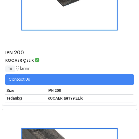
IPN 200
KOCAER ÇELİK
İzmir
TR
Contact Us
Size
IPN 200
Tedarikçi
KOCAER &#199;ELİK