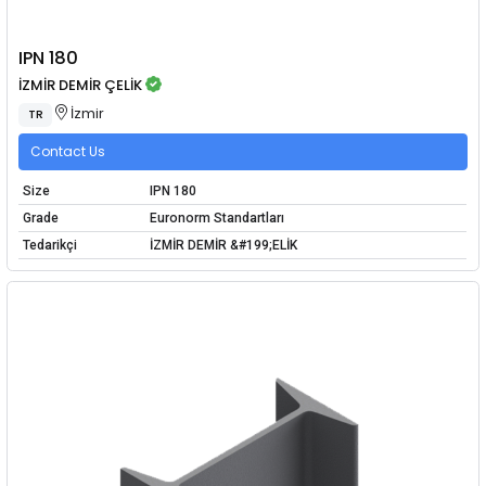
IPN 180
İZMİR DEMİR ÇELİK
İzmir
TR
Contact Us
Size
IPN 180
Grade
Euronorm Standartları
Tedarikçi
İZMİR DEMİR &#199;ELİK