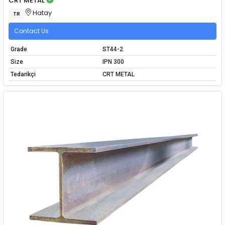
CRT METAL
Hatay
TR
Contact Us
Grade
ST44-2
Size
IPN 300
Tedarikçi
CRT METAL