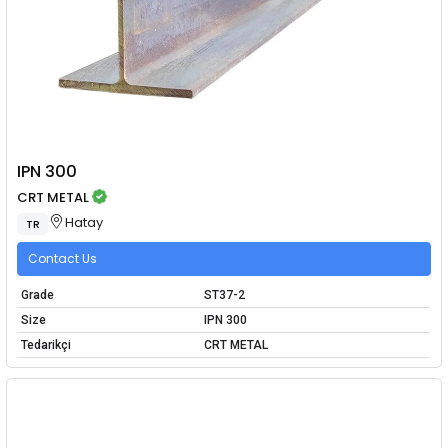
IPN 300
CRT METAL
Hatay
TR
Contact Us
Grade
ST37-2
Size
IPN 300
Tedarikçi
CRT METAL