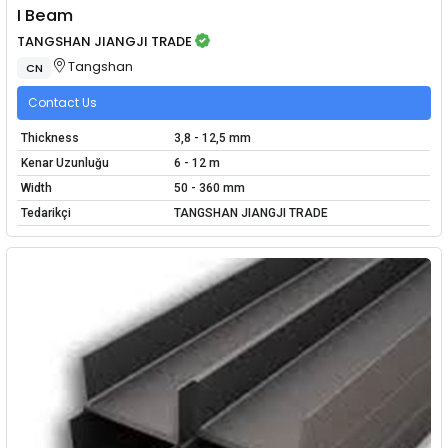
I Beam
TANGSHAN JIANGJI TRADE
Tangshan
CN
Contact Us
Thickness
3,8 - 12,5 mm
Kenar Uzunluğu
6 - 12 m
Width
50 - 360 mm
Tedarikçi
TANGSHAN JIANGJI TRADE