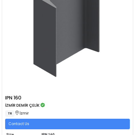
IPN 160
İZMİR DEMİR ÇELİK
İzmir
TR
Contact Us
Size
IPN 160