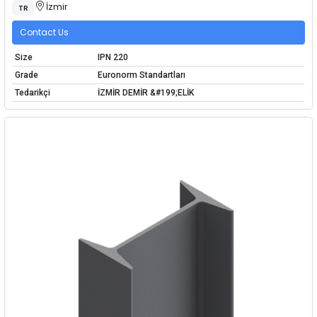
İzmir
TR
Contact Us
Size
IPN 220
Grade
Euronorm Standartları
Tedarikçi
İZMİR DEMİR &#199;ELİK