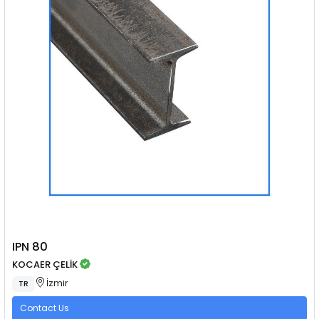
IPN 80
KOCAER ÇELİK
İzmir
TR
Contact Us