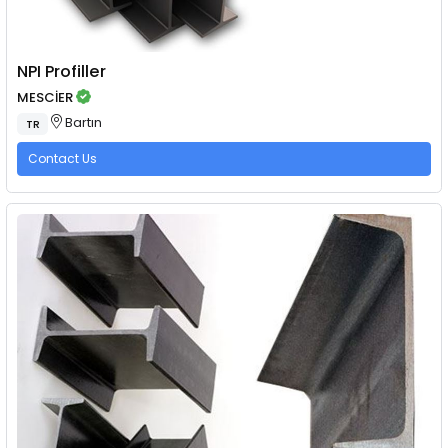
NPI Profiller
MESCİER
Bartın
TR
Contact Us