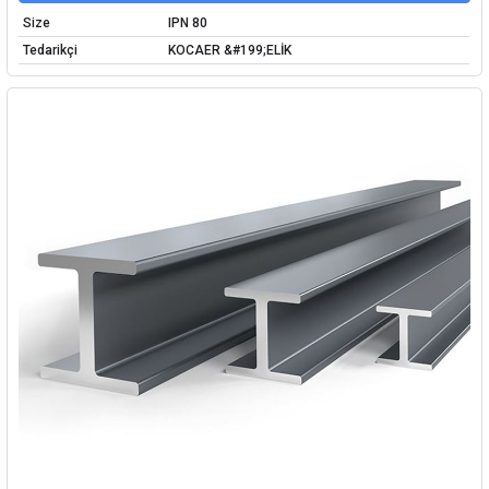
Size
IPN 80
Tedarikçi
KOCAER &#199;ELİK