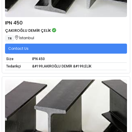
IPN 450
ÇAKIROĞLU DEMİR ÇELİK
İstanbul
TR
Contact Us
Size
IPN 450
Tedarikçi
&#199;AKIROĞLU DEMİR &#199;ELİK