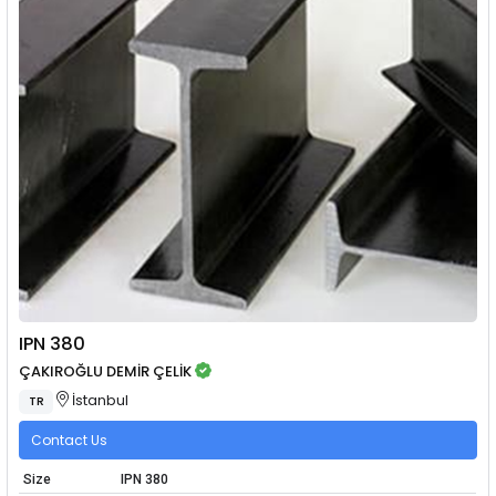
IPN 380
ÇAKIROĞLU DEMİR ÇELİK
İstanbul
TR
Contact Us
Size
IPN 380