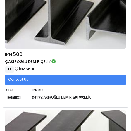
IPN 500
ÇAKIROĞLU DEMİR ÇELİK
İstanbul
TR
Contact Us
Size
IPN 500
Tedarikçi
&#199;AKIROĞLU DEMİR &#199;ELİK