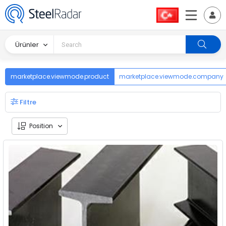
Ürünler
marketplace.viewmode.product
marketplace.viewmode.company
Filtre
Position