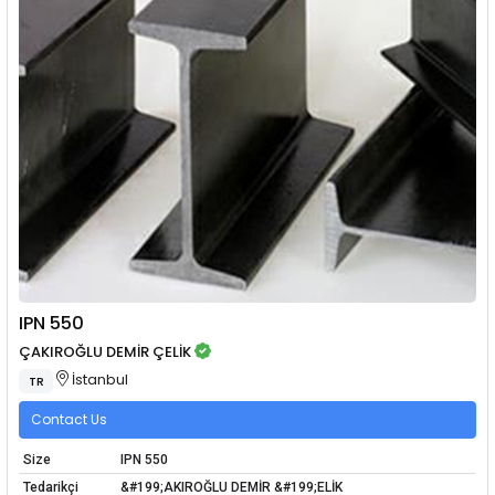
IPN 550
ÇAKIROĞLU DEMİR ÇELİK
İstanbul
TR
Contact Us
Size
IPN 550
Tedarikçi
&#199;AKIROĞLU DEMİR &#199;ELİK