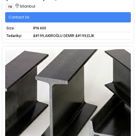
İstanbul
TR
Contact Us
Size
IPN 400
Tedarikçi
&#199;AKIROĞLU DEMİR &#199;ELİK