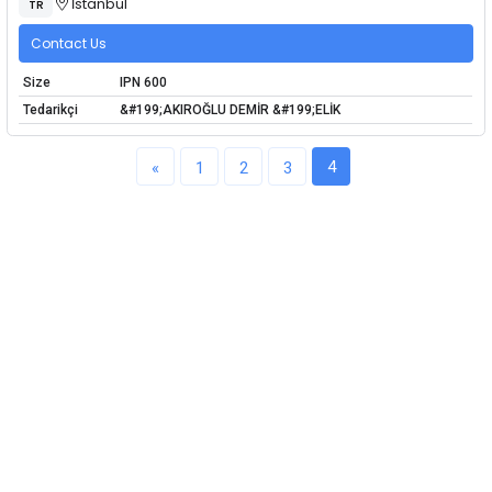
İstanbul
TR
Contact Us
Size
IPN 600
Tedarikçi
&#199;AKIROĞLU DEMİR &#199;ELİK
4
«
1
2
3