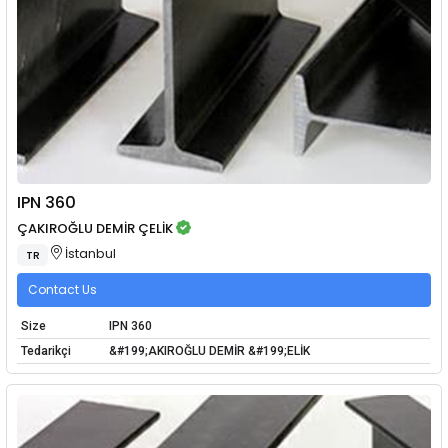
IPN 360
ÇAKIROĞLU DEMİR ÇELİK
İstanbul
TR
Contact Us
Size
IPN 360
Tedarikçi
&#199;AKIROĞLU DEMİR &#199;ELİK