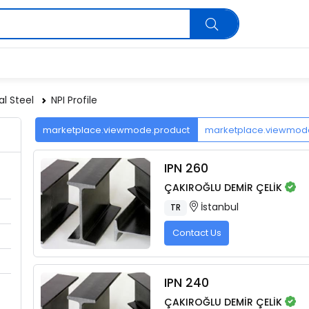
al Steel
NPI Profile
marketplace.viewmode.product
marketplace.viewmo
IPN 260
ÇAKIROĞLU DEMİR ÇELİK
İstanbul
TR
Contact Us
IPN 240
ÇAKIROĞLU DEMİR ÇELİK