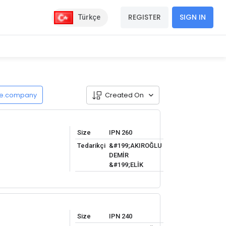
REGISTER
SIGN IN
Türkçe
de.company
Created On
Size
IPN 260
Tedarikçi
&#199;AKIROĞLU
DEMİR
&#199;ELİK
Size
IPN 240