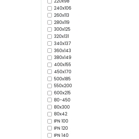
220x98
240x106
260x113
280x119
300x125
320x131
340x137
360x143
380x149
400x155
450x170
500x185
550x200
600x215
80-450
80x300
80x42
IPN 100
IPN 120
IPN 140