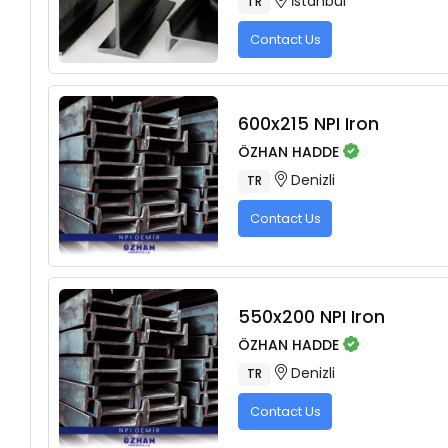
İstanbul
TR
Contact Us
600x215 NPI Iron
ÖZHAN HADDE
Denizli
TR
Contact Us
550x200 NPI Iron
ÖZHAN HADDE
Denizli
TR
Contact Us