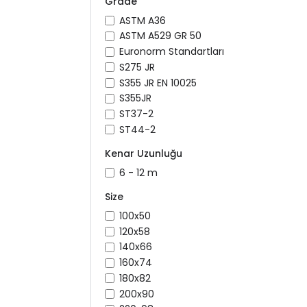
Grade
ASTM A36
ASTM A529 GR 50
Euronorm Standartları
S275 JR
S355 JR EN 10025
S355JR
ST37-2
ST44-2
Kenar Uzunluğu
6 - 12 m
Size
100x50
120x58
140x66
160x74
180x82
200x90