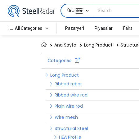
Ürünler
All Categories
Pazaryeri
Piyasalar
Fairs
Ana Sayfa
Long Product
Structur
Categories
Long Product
Ribbed rebar
Ribbed wire rod
Plain wire rod
Wire mesh
Structural Steel
HEA Profile