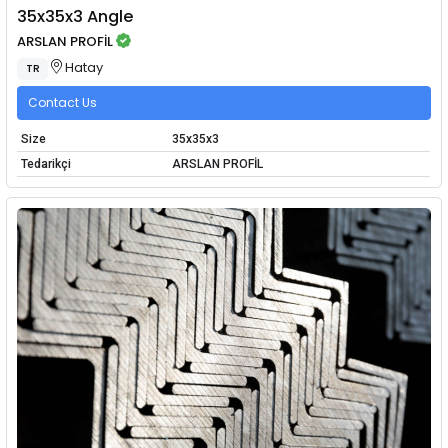
35x35x3 Angle
ARSLAN PROFİL
Hatay
TR
Contact Us
Size
35x35x3
Tedarikçi
ARSLAN PROFİL