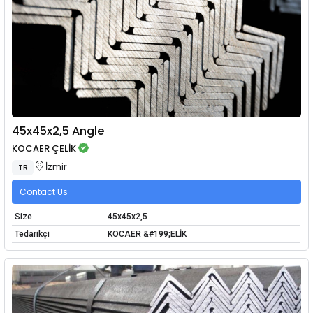
45x45x2,5 Angle
KOCAER ÇELİK
İzmir
TR
Contact Us
Size
45x45x2,5
Tedarikçi
KOCAER &#199;ELİK