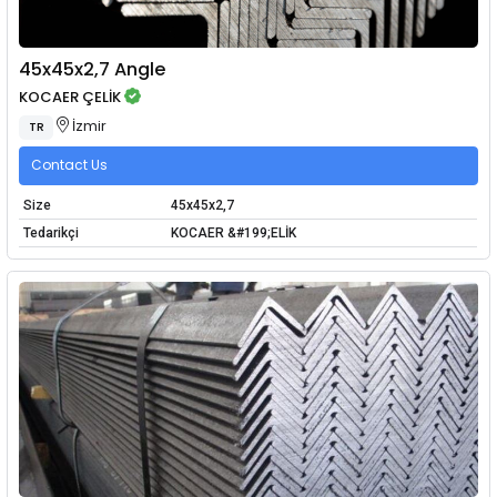
45x45x2,7 Angle
KOCAER ÇELİK
İzmir
TR
Contact Us
Size
45x45x2,7
Tedarikçi
KOCAER &#199;ELİK