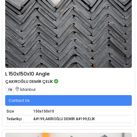
L 150x150x10 Angle
ÇAKIROĞLU DEMİR ÇELİK
İstanbul
TR
Contact Us
Size
150x150x10
Tedarikçi
&#199;AKIROĞLU DEMİR &#199;ELİK