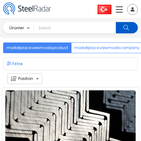
Ürünler
marketplace.viewmode.product
marketplace.viewmode.company
Filtre
Position