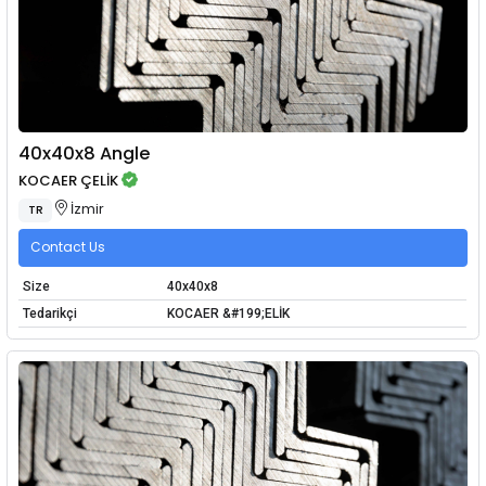
40x40x8 Angle
KOCAER ÇELİK
İzmir
TR
Contact Us
Size
40x40x8
Tedarikçi
KOCAER &#199;ELİK