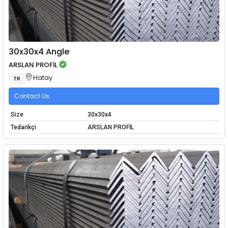
30x30x4 Angle
ARSLAN PROFİL
Hatay
TR
Contact Us
Size
30x30x4
Tedarikçi
ARSLAN PROFİL