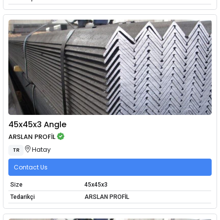
45x45x3 Angle
ARSLAN PROFİL
Hatay
TR
Contact Us
Size
45x45x3
Tedarikçi
ARSLAN PROFİL