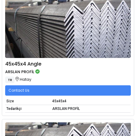
45x45x4 Angle
ARSLAN PROFİL
Hatay
TR
Contact Us
Size
45x45x4
Tedarikçi
ARSLAN PROFİL