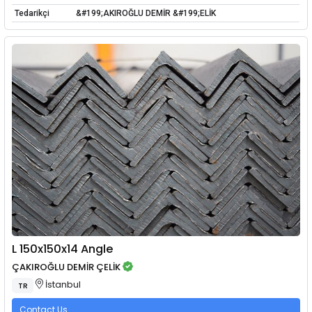
Tedarikçi
&#199;AKIROĞLU DEMİR &#199;ELİK
L 150x150x14 Angle
ÇAKIROĞLU DEMİR ÇELİK
İstanbul
TR
Contact Us