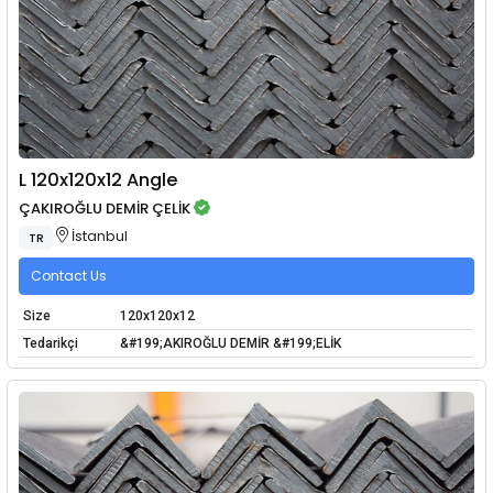
L 120x120x12 Angle
ÇAKIROĞLU DEMİR ÇELİK
İstanbul
TR
Contact Us
Size
120x120x12
Tedarikçi
&#199;AKIROĞLU DEMİR &#199;ELİK