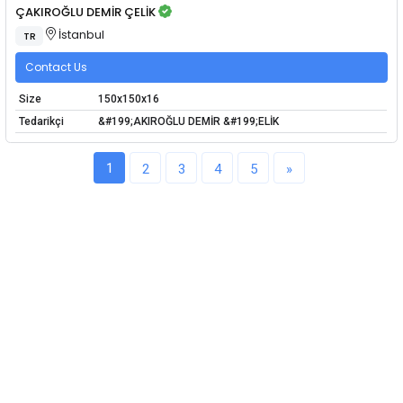
ÇAKIROĞLU DEMİR ÇELİK
İstanbul
TR
Contact Us
Size
150x150x16
Tedarikçi
&#199;AKIROĞLU DEMİR &#199;ELİK
1
2
3
4
5
»