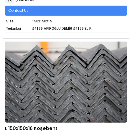
TR
Contact Us
Size
150x150x15
Tedarikçi
&#199;AKIROĞLU DEMİR &#199;ELİK
L 150x150x16 Köşebent