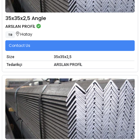
35x35x2,5 Angle
ARSLAN PROFİL
Hatay
TR
Contact Us
Size
35x35x2,5
Tedarikçi
ARSLAN PROFİL