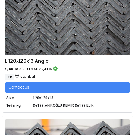
L 120x120x13 Angle
ÇAKIROĞLU DEMİR ÇELİK
İstanbul
TR
Contact Us
Size
120x120x13
Tedarikçi
&#199;AKIROĞLU DEMİR &#199;ELİK