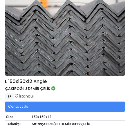
L 150x150x12 Angle
ÇAKIROĞLU DEMİR ÇELİK
İstanbul
TR
Contact Us
Size
150x150x12
Tedarikçi
&#199;AKIROĞLU DEMİR &#199;ELİK