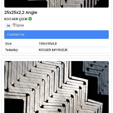
25x25x2,2 Angle
KOCAER ÇELİK
İzmir
TR
Contact Us
Size
100x100x5,8
Tedarikçi
KOCAER &#199;ELİK