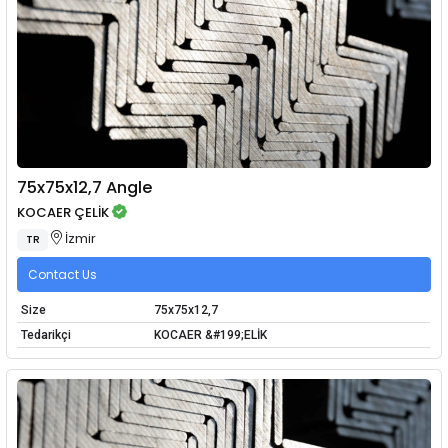
75x75x12,7 Angle
KOCAER ÇELİK
İzmir
TR
Contact Us
Size
75x75x12,7
Tedarikçi
KOCAER &#199;ELİK