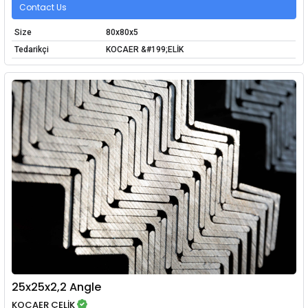
Contact Us
Size
80x80x5
Tedarikçi
KOCAER &#199;ELİK
25x25x2,2 Angle
KOCAER ÇELİK