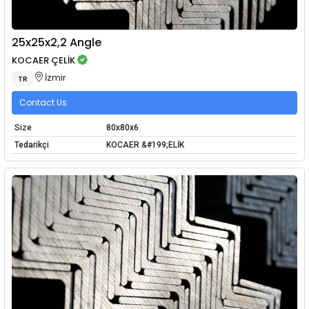
25x25x2,2 Angle
KOCAER ÇELİK
İzmir
TR
Contact Us
Size
80x80x6
Tedarikçi
KOCAER &#199;ELİK