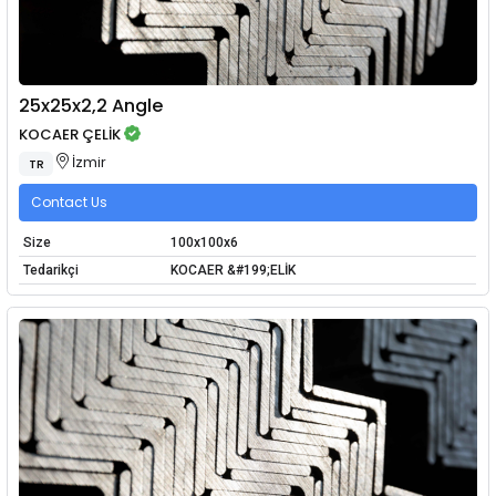
25x25x2,2 Angle
KOCAER ÇELİK
İzmir
TR
Contact Us
Size
100x100x6
Tedarikçi
KOCAER &#199;ELİK