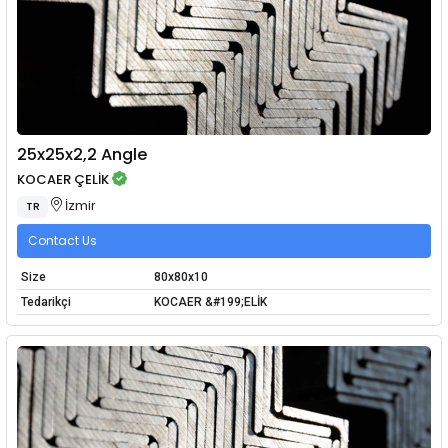
25x25x2,2 Angle
KOCAER ÇELİK
İzmir
TR
Contact Us
Size
80x80x10
Tedarikçi
KOCAER &#199;ELİK