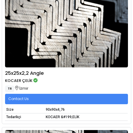
25x25x2,2 Angle
KOCAER ÇELİK
İzmir
TR
Contact Us
Size
90x90x4,76
Tedarikçi
KOCAER &#199;ELİK