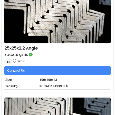
25x25x2,2 Angle
KOCAER ÇELİK
İzmir
TR
Contact Us
Size
100x100x13
Tedarikçi
KOCAER &#199;ELİK