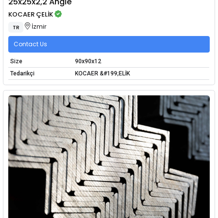
25x25x2,2 Angle
KOCAER ÇELİK
İzmir
TR
Contact Us
Size
90x90x12
Tedarikçi
KOCAER &#199;ELİK