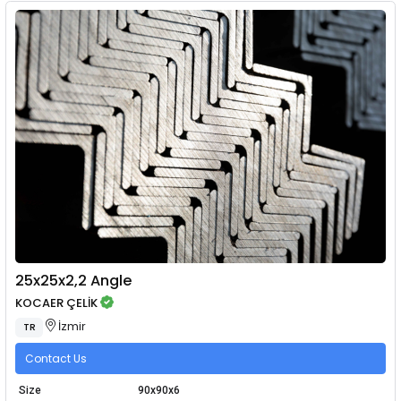
25x25x2,2 Angle
KOCAER ÇELİK
İzmir
TR
Contact Us
Size
90x90x6