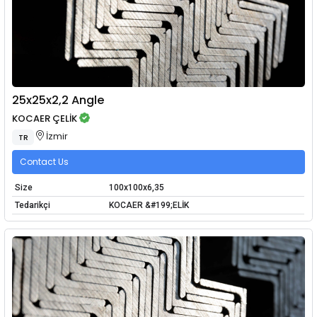
25x25x2,2 Angle
KOCAER ÇELİK
İzmir
TR
Contact Us
Size
100x100x6,35
Tedarikçi
KOCAER &#199;ELİK