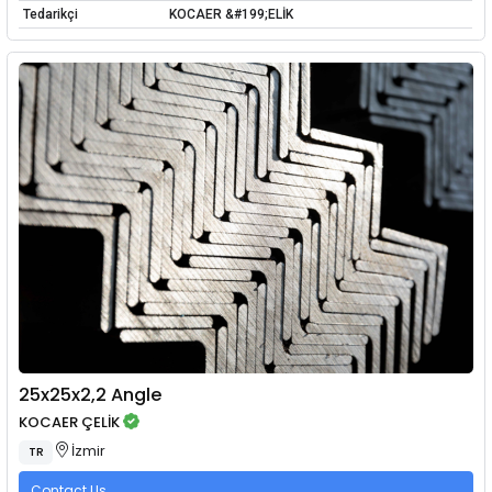
Tedarikçi
KOCAER &#199;ELİK
25x25x2,2 Angle
KOCAER ÇELİK
İzmir
TR
Contact Us