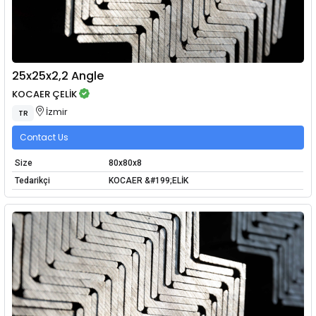
25x25x2,2 Angle
KOCAER ÇELİK
İzmir
TR
Contact Us
Size
80x80x8
Tedarikçi
KOCAER &#199;ELİK