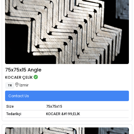
75x75x15 Angle
KOCAER ÇELİK
İzmir
TR
Contact Us
Size
75x75x15
Tedarikçi
KOCAER &#199;ELİK