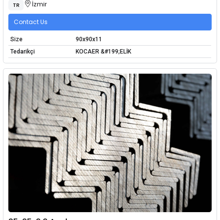
İzmir
TR
Contact Us
Size
90x90x11
Tedarikçi
KOCAER &#199;ELİK