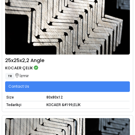
25x25x2,2 Angle
KOCAER ÇELİK
İzmir
TR
Contact Us
Size
80x80x12
Tedarikçi
KOCAER &#199;ELİK