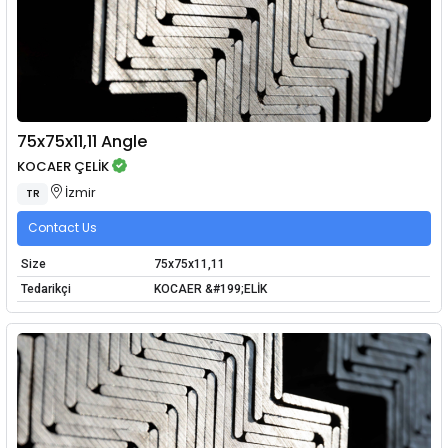
75x75x11,11 Angle
KOCAER ÇELİK
İzmir
TR
Contact Us
Size
75x75x11,11
Tedarikçi
KOCAER &#199;ELİK