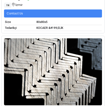
İzmir
TR
Contact Us
Size
80x80x5
Tedarikçi
KOCAER &#199;ELİK