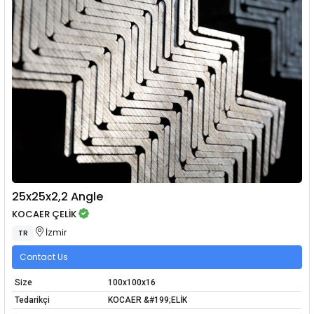
25x25x2,2 Angle
KOCAER ÇELİK
İzmir
TR
Contact Us
Size
100x100x16
Tedarikçi
KOCAER &#199;ELİK