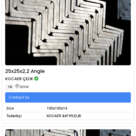
25x25x2,2 Angle
KOCAER ÇELİK
İzmir
TR
Contact Us
Size
100x100x14
Tedarikçi
KOCAER &#199;ELİK