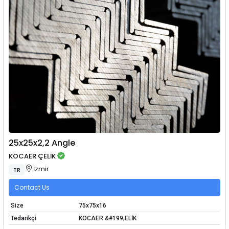
25x25x2,2 Angle
KOCAER ÇELİK
İzmir
TR
Contact Us
Size
75x75x16
Tedarikçi
KOCAER &#199;ELİK