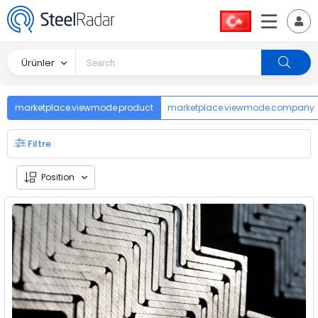
Ürünler
marketplace.viewmode.product
marketplace.viewmode.company
Filtre
Position