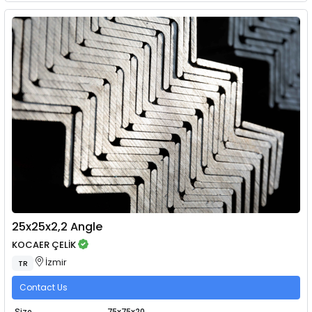
25x25x2,2 Angle
KOCAER ÇELİK
İzmir
TR
Contact Us