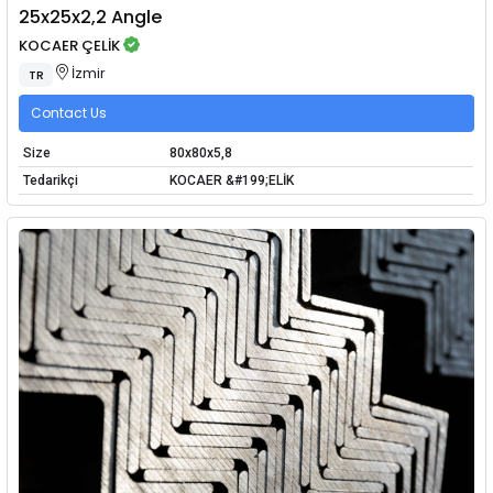
25x25x2,2 Angle
KOCAER ÇELİK
İzmir
TR
Contact Us
Size
80x80x5,8
Tedarikçi
KOCAER &#199;ELİK