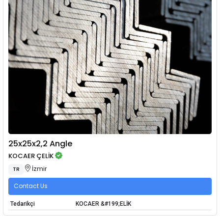
25x25x2,2 Angle
KOCAER ÇELİK
İzmir
TR
Contact Us
Tedarikçi
KOCAER &#199;ELİK