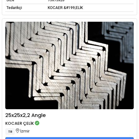
Size
75x75x20
Tedarikçi
KOCAER &#199;ELİK
25x25x2,2 Angle
KOCAER ÇELİK
İzmir
TR