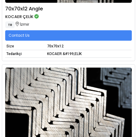
70x70x12 Angle
KOCAER ÇELİK
İzmir
TR
Contact Us
Size
70x70x12
Tedarikçi
KOCAER &#199;ELİK