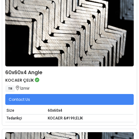
60x60x4 Angle
KOCAER ÇELİK
İzmir
TR
Contact Us
Size
60x60x4
Tedarikçi
KOCAER &#199;ELİK