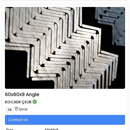
60x60x9 Angle
KOCAER ÇELİK
İzmir
TR
Contact Us