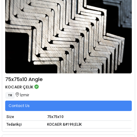
75x75x10 Angle
KOCAER ÇELİK
İzmir
TR
Contact Us
Size
75x75x10
Tedarikçi
KOCAER &#199;ELİK