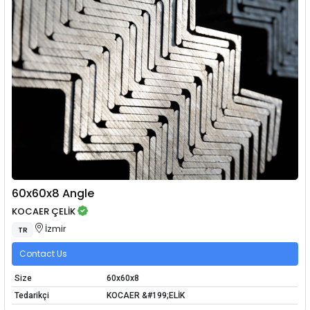
60x60x8 Angle
KOCAER ÇELİK
İzmir
TR
Contact Us
Size
60x60x8
Tedarikçi
KOCAER &#199;ELİK