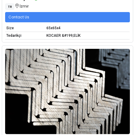
İzmir
TR
Contact Us
Size
65x65x4
Tedarikçi
KOCAER &#199;ELİK