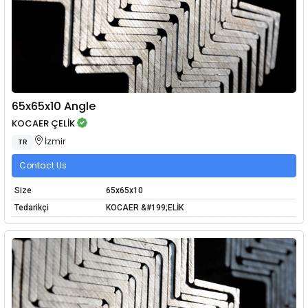
65x65x10 Angle
KOCAER ÇELİK
İzmir
TR
Contact Us
Size
65x65x10
Tedarikçi
KOCAER &#199;ELİK