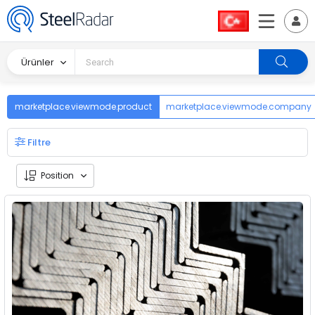
Ürünler
marketplace.viewmode.product
marketplace.viewmode.company
Filtre
Position