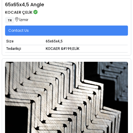
65x65x4,5 Angle
KOCAER ÇELİK
İzmir
TR
Contact Us
Size
65x65x4,5
Tedarikçi
KOCAER &#199;ELİK