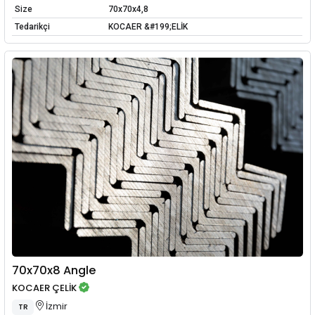
Size
70x70x4,8
Tedarikçi
KOCAER &#199;ELİK
70x70x8 Angle
KOCAER ÇELİK
İzmir
TR