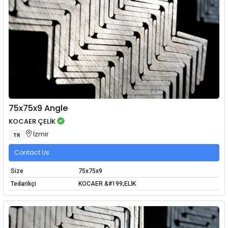
75x75x9 Angle
KOCAER ÇELİK
İzmir
TR
Contact Us
Size
75x75x9
Tedarikçi
KOCAER &#199;ELİK