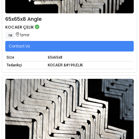
65x65x8 Angle
KOCAER ÇELİK
İzmir
TR
Contact Us
Size
65x65x8
Tedarikçi
KOCAER &#199;ELİK