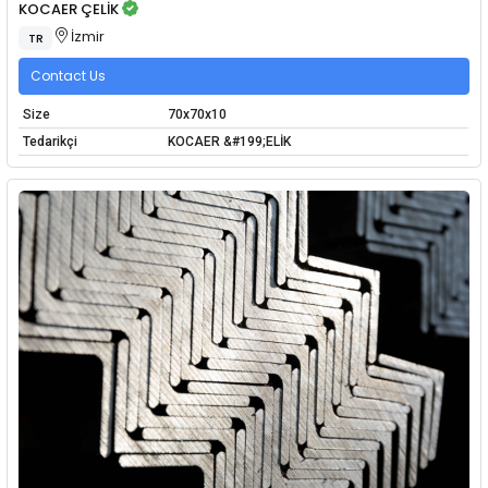
KOCAER ÇELİK
İzmir
TR
Contact Us
Size
70x70x10
Tedarikçi
KOCAER &#199;ELİK