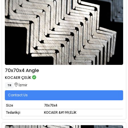
70x70x4 Angle
KOCAER ÇELİK
İzmir
TR
Contact Us
Size
70x70x4
Tedarikçi
KOCAER &#199;ELİK