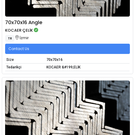
70x70x16 Angle
KOCAER ÇELİK
İzmir
TR
Contact Us
Size
70x70x16
Tedarikçi
KOCAER &#199;ELİK