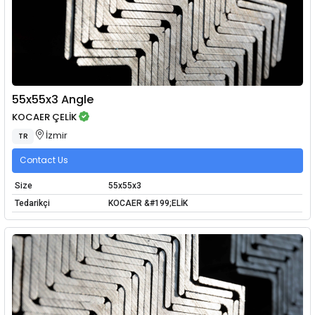
55x55x3 Angle
KOCAER ÇELİK
İzmir
TR
Contact Us
Size
55x55x3
Tedarikçi
KOCAER &#199;ELİK