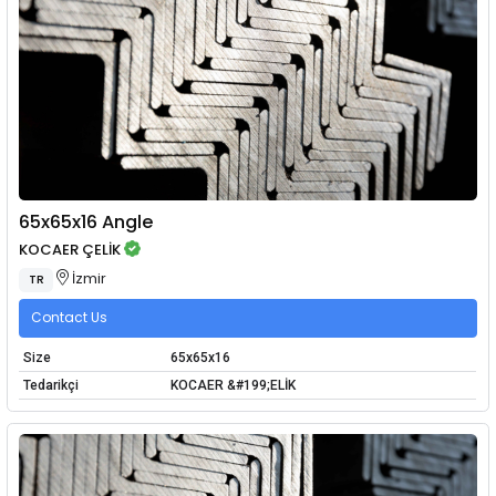
65x65x16 Angle
KOCAER ÇELİK
İzmir
TR
Contact Us
Size
65x65x16
Tedarikçi
KOCAER &#199;ELİK