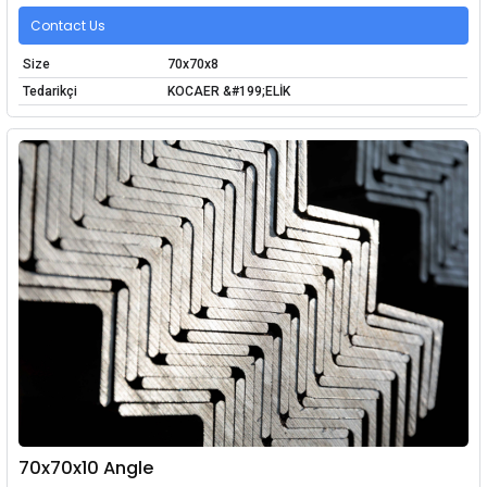
Contact Us
Size
70x70x8
Tedarikçi
KOCAER &#199;ELİK
70x70x10 Angle