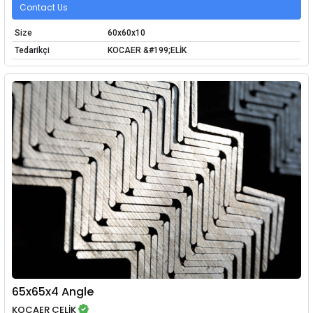
Contact Us
Size
60x60x10
Tedarikçi
KOCAER &#199;ELİK
65x65x4 Angle
KOCAER ÇELİK