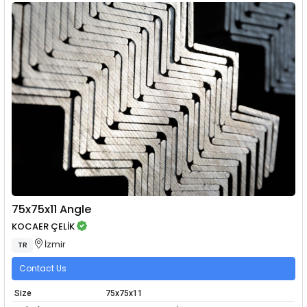
75x75x11 Angle
KOCAER ÇELİK
İzmir
TR
Contact Us
Size
75x75x11