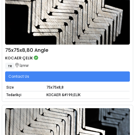
75x75x8,80 Angle
KOCAER ÇELİK
İzmir
TR
Contact Us
Size
75x75x8,8
Tedarikçi
KOCAER &#199;ELİK