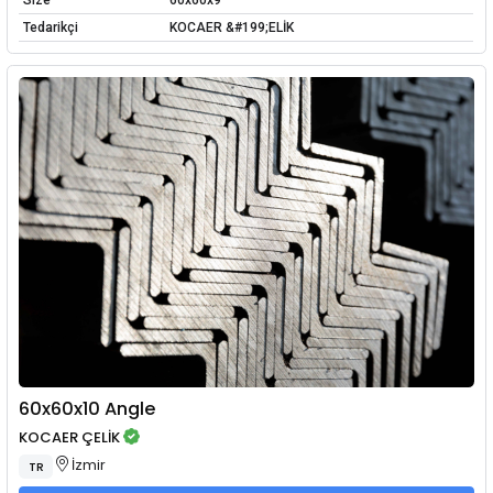
Size
60x60x9
Tedarikçi
KOCAER &#199;ELİK
60x60x10 Angle
KOCAER ÇELİK
İzmir
TR