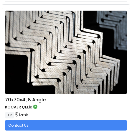
70x70x4 ,8 Angle
KOCAER ÇELİK
İzmir
TR
Contact Us