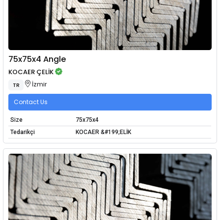
75x75x4 Angle
KOCAER ÇELİK
İzmir
TR
Contact Us
Size
75x75x4
Tedarikçi
KOCAER &#199;ELİK