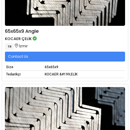
65x65x9 Angle
KOCAER ÇELİK
İzmir
TR
Contact Us
Size
65x65x9
Tedarikçi
KOCAER &#199;ELİK