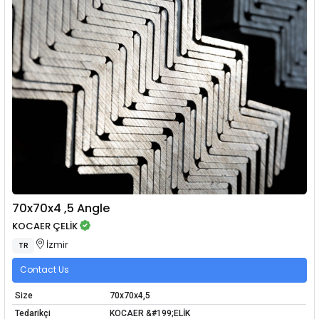
70x70x4 ,5 Angle
KOCAER ÇELİK
İzmir
TR
Contact Us
Size
70x70x4,5
Tedarikçi
KOCAER &#199;ELİK