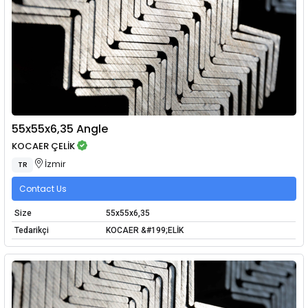
55x55x6,35 Angle
KOCAER ÇELİK
İzmir
TR
Contact Us
Size
55x55x6,35
Tedarikçi
KOCAER &#199;ELİK