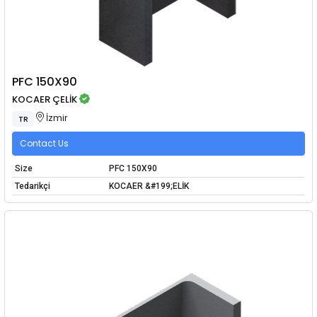
PFC 150X90
KOCAER ÇELİK
İzmir
TR
Contact Us
Size
PFC 150X90
Tedarikçi
KOCAER &#199;ELİK