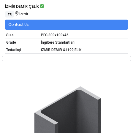
İZMİR DEMİR ÇELİK
İzmir
TR
Contact Us
Size
PFC 300x100x46
Grade
İngiltere Standartları
Tedarikçi
İZMİR DEMİR &#199;ELİK