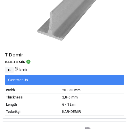
T Demir
KAR-DEMİR
İzmir
TR
Contact Us
Width
20 - 50 mm
Thickness
2,8-6 mm
Length
6 - 12 m
Tedarikçi
KAR-DEMİR