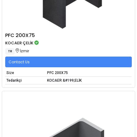
PFC 200X75
KOCAER ÇELİK
İzmir
TR
Contact Us
Size
PFC 200X75
Tedarikçi
KOCAER &#199;ELİK