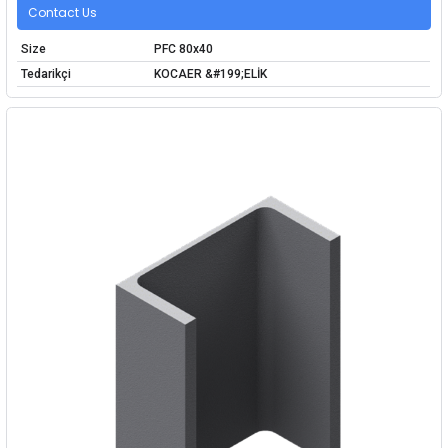
Contact Us
Size
PFC 80x40
Tedarikçi
KOCAER &#199;ELİK