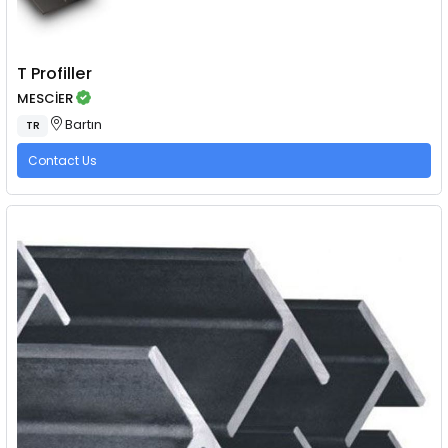
T Profiller
MESCİER
Bartın
TR
Contact Us