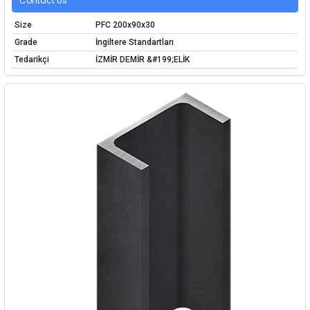
Contact Us
Size
PFC 200x90x30
Grade
İngiltere Standartları
Tedarikçi
İZMİR DEMİR &#199;ELİK