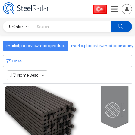
Ürünler
marketplace.viewmode.product
marketplace.viewmode.company
Filtre
Name Desc