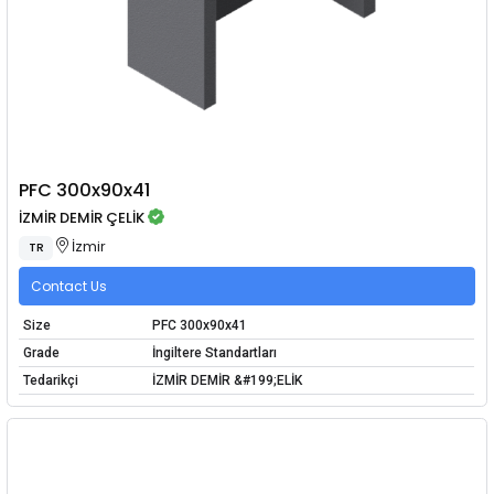
PFC 300x90x41
İZMİR DEMİR ÇELİK
İzmir
TR
Contact Us
Size
PFC 300x90x41
Grade
İngiltere Standartları
Tedarikçi
İZMİR DEMİR &#199;ELİK