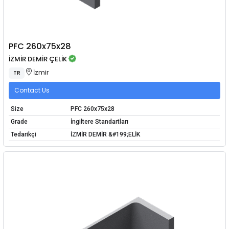
PFC 260x75x28
İZMİR DEMİR ÇELİK
İzmir
TR
Contact Us
Size
PFC 260x75x28
Grade
İngiltere Standartları
Tedarikçi
İZMİR DEMİR &#199;ELİK