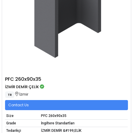
PFC 260x90x35
İZMİR DEMİR ÇELİK
İzmir
TR
Contact Us
Size
PFC 260x90x35
Grade
İngiltere Standartları
Tedarikçi
İZMİR DEMİR &#199;ELİK