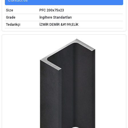
Contact Us
Size
PFC 200x75x23
Grade
İngiltere Standartları
Tedarikçi
İZMİR DEMİR &#199;ELİK