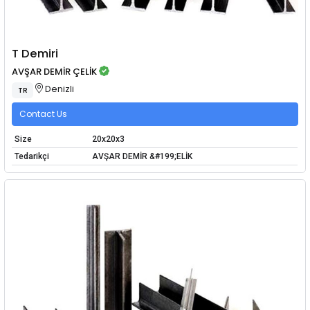
T Demiri
AVŞAR DEMİR ÇELİK
Denizli
TR
Contact Us
Size
20x20x3
Tedarikçi
AVŞAR DEMİR &#199;ELİK