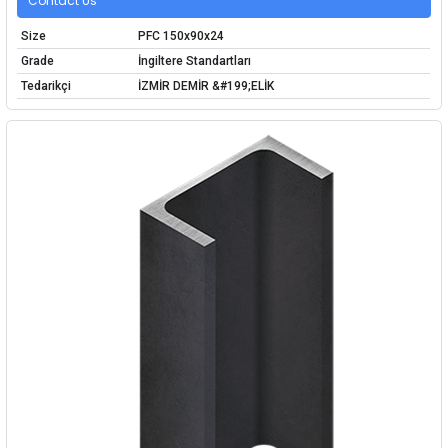
Contact Us
Size
PFC 150x90x24
Grade
İngiltere Standartları
Tedarikçi
İZMİR DEMİR &#199;ELİK