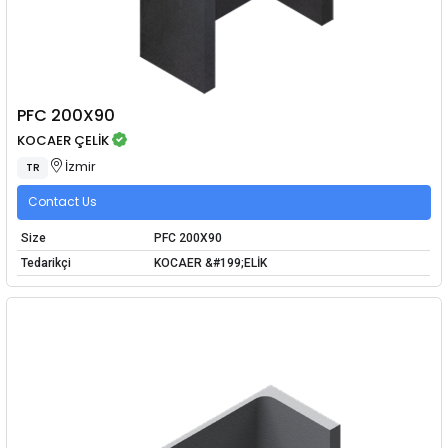
PFC 200X90
KOCAER ÇELİK
İzmir
TR
Contact Us
Size
PFC 200X90
Tedarikçi
KOCAER &#199;ELİK