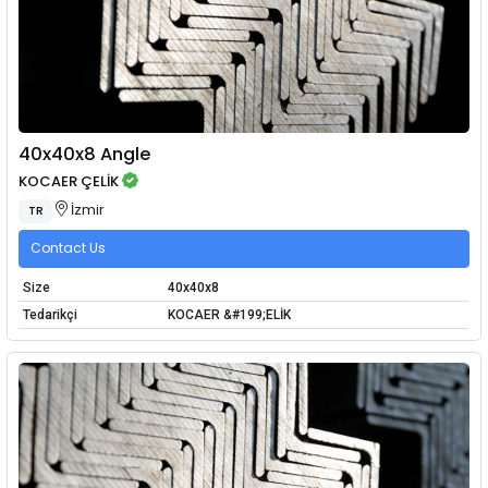
40x40x8 Angle
KOCAER ÇELİK
İzmir
TR
Contact Us
Size
40x40x8
Tedarikçi
KOCAER &#199;ELİK