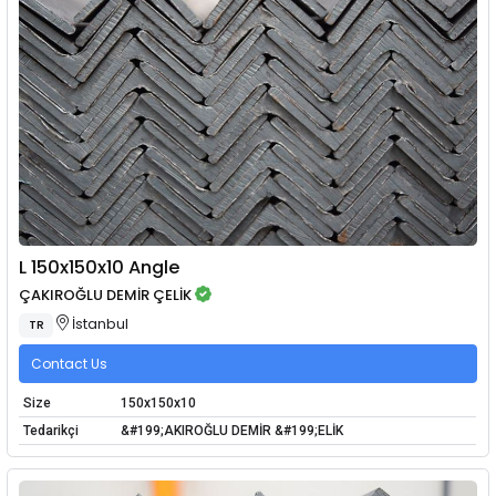
L 150x150x10 Angle
ÇAKIROĞLU DEMİR ÇELİK
İstanbul
TR
Contact Us
Size
150x150x10
Tedarikçi
&#199;AKIROĞLU DEMİR &#199;ELİK