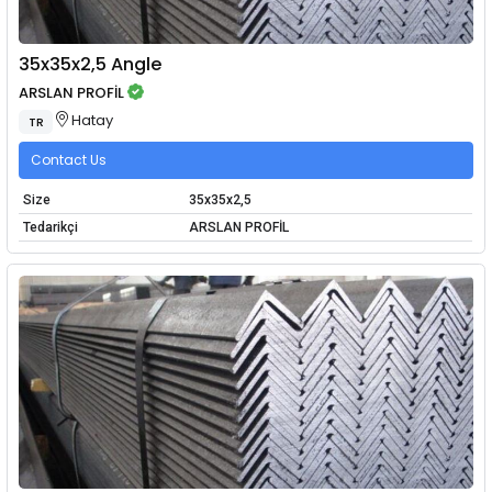
35x35x2,5 Angle
ARSLAN PROFİL
Hatay
TR
Contact Us
Size
35x35x2,5
Tedarikçi
ARSLAN PROFİL