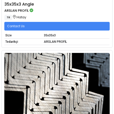
35x35x3 Angle
ARSLAN PROFİL
Hatay
TR
Contact Us
Size
35x35x3
Tedarikçi
ARSLAN PROFİL