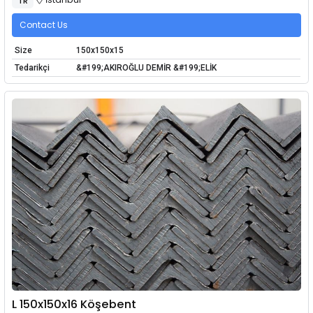
TR
Contact Us
Size
150x150x15
Tedarikçi
&#199;AKIROĞLU DEMİR &#199;ELİK
L 150x150x16 Köşebent