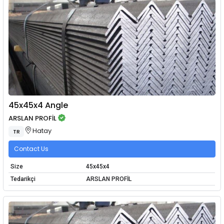
45x45x4 Angle
ARSLAN PROFİL
Hatay
TR
Contact Us
Size
45x45x4
Tedarikçi
ARSLAN PROFİL