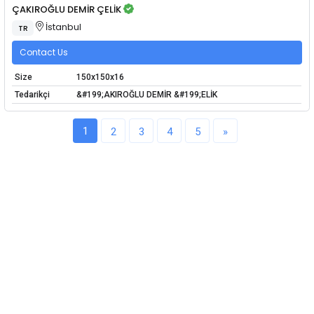
ÇAKIROĞLU DEMİR ÇELİK
İstanbul
TR
Contact Us
Size
150x150x16
Tedarikçi
&#199;AKIROĞLU DEMİR &#199;ELİK
1
2
3
4
5
»