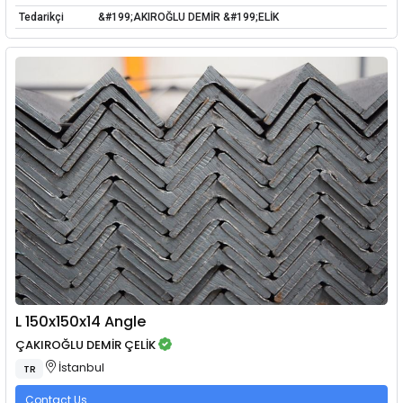
Tedarikçi
&#199;AKIROĞLU DEMİR &#199;ELİK
L 150x150x14 Angle
ÇAKIROĞLU DEMİR ÇELİK
İstanbul
TR
Contact Us