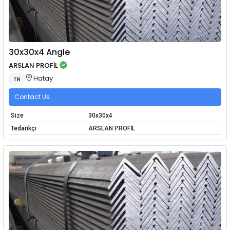
30x30x4 Angle
ARSLAN PROFİL
Hatay
TR
Contact Us
Size
30x30x4
Tedarikçi
ARSLAN PROFİL