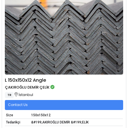
L 150x150x12 Angle
ÇAKIROĞLU DEMİR ÇELİK
İstanbul
TR
Contact Us
Size
150x150x12
Tedarikçi
&#199;AKIROĞLU DEMİR &#199;ELİK