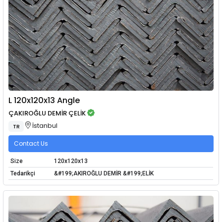
L 120x120x13 Angle
ÇAKIROĞLU DEMİR ÇELİK
İstanbul
TR
Contact Us
Size
120x120x13
Tedarikçi
&#199;AKIROĞLU DEMİR &#199;ELİK