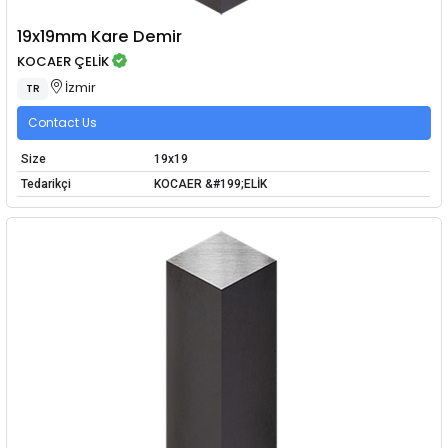
19x19mm Kare Demir
KOCAER ÇELİK
İzmir
TR
Contact Us
Size
19x19
Tedarikçi
KOCAER &#199;ELİK