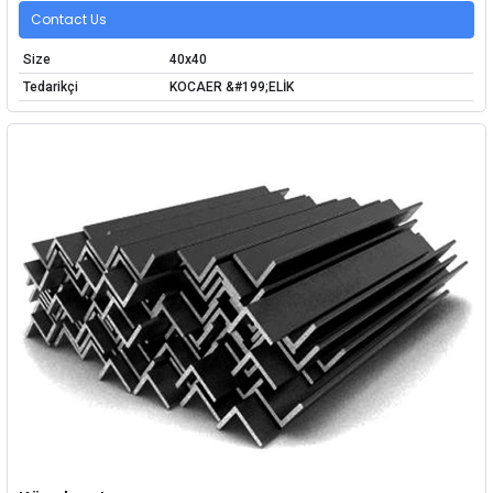
Contact Us
Size
40x40
Tedarikçi
KOCAER &#199;ELİK