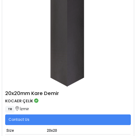
20x20mm Kare Demir
KOCAER ÇELİK
İzmir
TR
Contact Us
Size
20x20