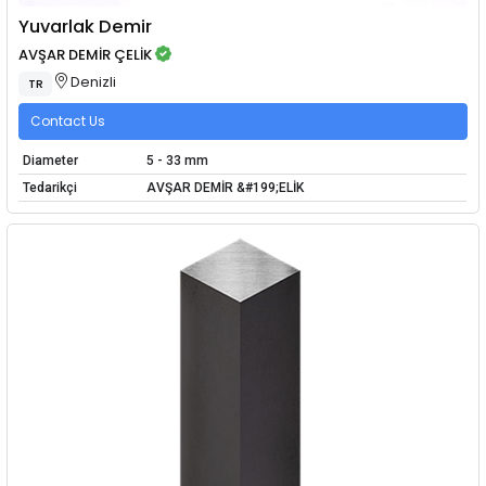
Yuvarlak Demir
AVŞAR DEMİR ÇELİK
Denizli
TR
Contact Us
Diameter
5 - 33 mm
Tedarikçi
AVŞAR DEMİR &#199;ELİK