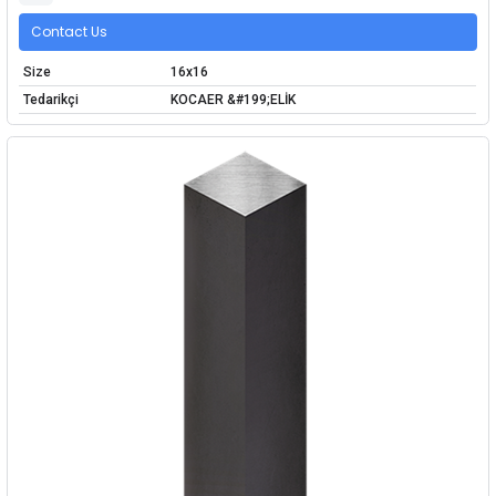
Contact Us
Size
16x16
Tedarikçi
KOCAER &#199;ELİK