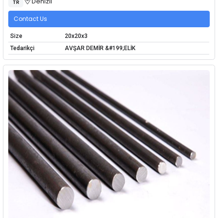
Denizli
TR
Contact Us
Size
20x20x3
Tedarikçi
AVŞAR DEMİR &#199;ELİK