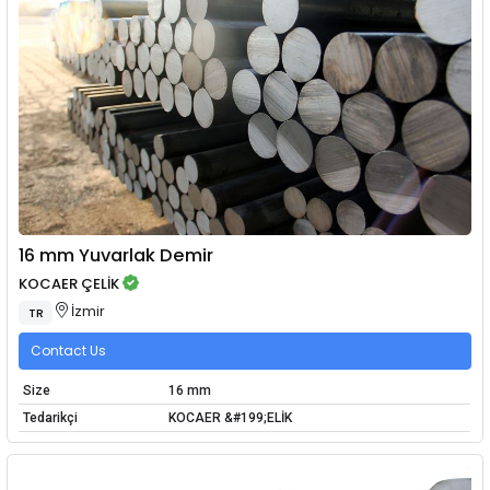
16 mm Yuvarlak Demir
KOCAER ÇELİK
İzmir
TR
Contact Us
Size
16 mm
Tedarikçi
KOCAER &#199;ELİK