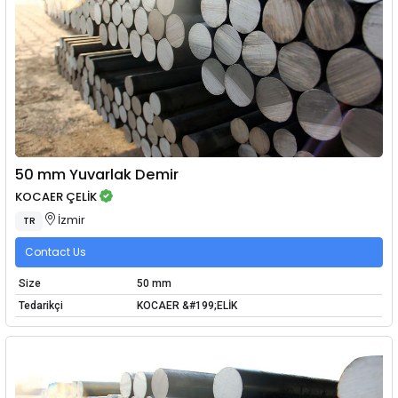
50 mm Yuvarlak Demir
KOCAER ÇELİK
İzmir
TR
Contact Us
Size
50 mm
Tedarikçi
KOCAER &#199;ELİK