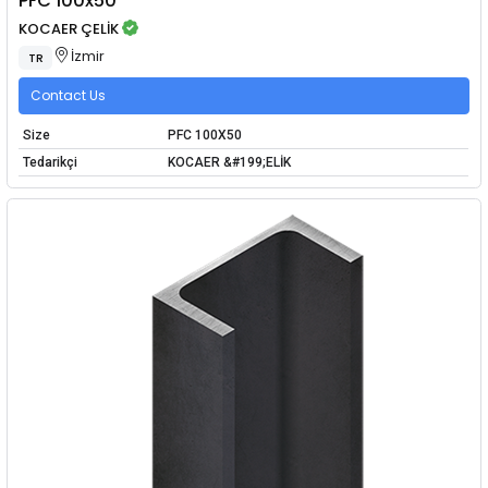
PFC 100x50
KOCAER ÇELİK
İzmir
TR
Contact Us
Size
PFC 100X50
Tedarikçi
KOCAER &#199;ELİK