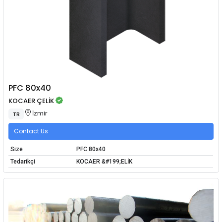
PFC 80x40
KOCAER ÇELİK
İzmir
TR
Contact Us
Size
PFC 80x40
Tedarikçi
KOCAER &#199;ELİK