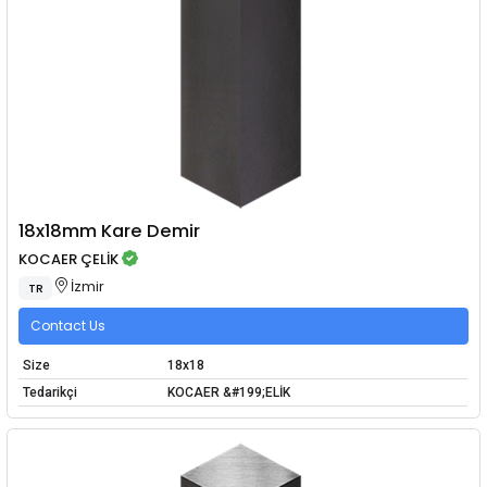
18x18mm Kare Demir
KOCAER ÇELİK
İzmir
TR
Contact Us
Size
18x18
Tedarikçi
KOCAER &#199;ELİK