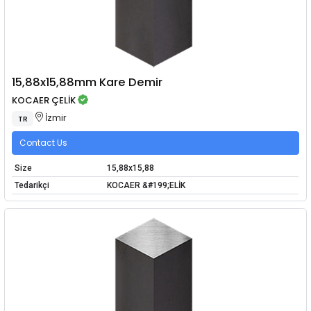
15,88x15,88mm Kare Demir
KOCAER ÇELİK
İzmir
TR
Contact Us
Size
15,88x15,88
Tedarikçi
KOCAER &#199;ELİK