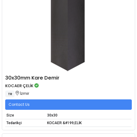
30x30mm Kare Demir
KOCAER ÇELİK
İzmir
TR
Contact Us
Size
30x30
Tedarikçi
KOCAER &#199;ELİK