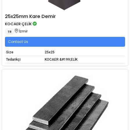
25x25mm Kare Demir
KOCAER ÇELİK
İzmir
TR
Contact Us
Size
25x25
Tedarikçi
KOCAER &#199;ELİK