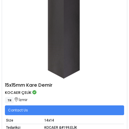
15x15mm Kare Demir
KOCAER ÇELİK
İzmir
TR
Contact Us
Size
14x14
Tedarikçi
KOCAER &#199;ELİK