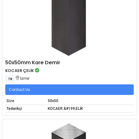
50x50mm Kare Demir
KOCAER ÇELİK
İzmir
TR
Contact Us
Size
50x50
Tedarikçi
KOCAER &#199;ELİK