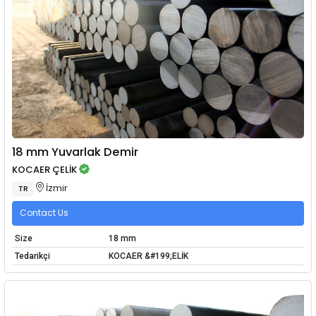
18 mm Yuvarlak Demir
KOCAER ÇELİK
İzmir
TR
Contact Us
Size
18 mm
Tedarikçi
KOCAER &#199;ELİK