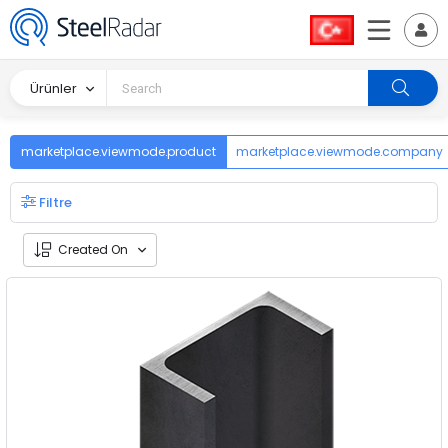
Ürünler
marketplace.viewmode.product
marketplace.viewmode.company
Filtre
Created On