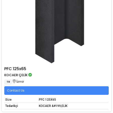
PFC 125x65
KOCAER ÇELİK
İzmir
TR
Contact Us
Size
PFC 125X65
Tedarikçi
KOCAER &#199;ELİK