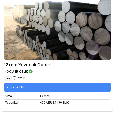
12 mm Yuvarlak Demir
KOCAER ÇELİK
İzmir
TR
Contact Us
Size
12 mm
Tedarikçi
KOCAER &#199;ELİK