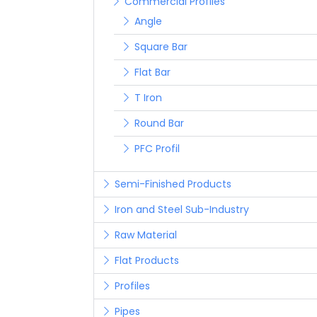
Commercial Profiles
Angle
Square Bar
Flat Bar
T Iron
Round Bar
PFC Profil
Semi-Finished Products
Iron and Steel Sub-Industry
Raw Material
Flat Products
Profiles
Pipes