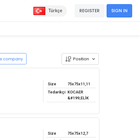
REGISTER
SIGN IN
Türkçe
de.company
Position
Size
75x75x11,11
Tedarikçi
KOCAER
&#199;ELİK
Size
75x75x12,7