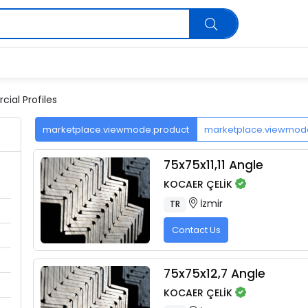
ial Profiles
marketplace.viewmode.product
marketplace.viewmo
75x75x11,11 Angle
KOCAER ÇELİK
İzmir
TR
Contact Us
75x75x12,7 Angle
KOCAER ÇELİK