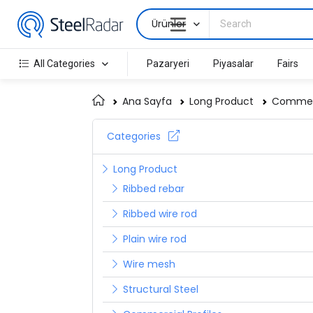
Ürünler
All Categories
Pazaryeri
Piyasalar
Fairs
Ana Sayfa
Long Product
Commerc
Categories
Long Product
Ribbed rebar
Ribbed wire rod
Plain wire rod
Wire mesh
Structural Steel