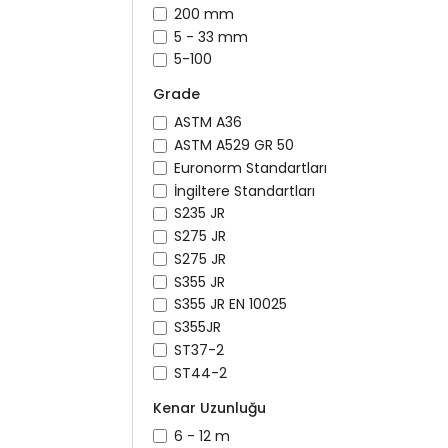
200 mm
5 - 33 mm
5-100
Grade
ASTM A36
ASTM A529 GR 50
Euronorm Standartları
İngiltere Standartları
S235 JR
S275 JR
S275 JR
S355 JR
S355 JR EN 10025
S355JR
ST37-2
ST44-2
Kenar Uzunluğu
6 - 12 m