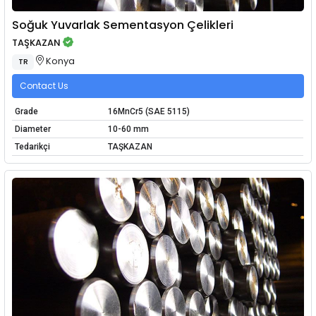
Soğuk Yuvarlak Sementasyon Çelikleri
TAŞKAZAN
Konya
TR
Contact Us
Grade
16MnCr5 (SAE 5115)
Diameter
10-60 mm
Tedarikçi
TAŞKAZAN