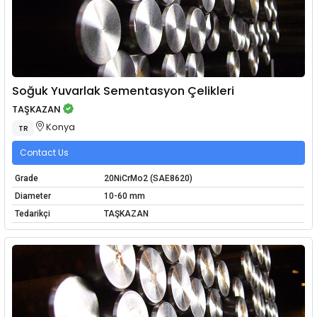
Soğuk Yuvarlak Sementasyon Çelikleri
TAŞKAZAN
Konya
TR
Contact Us
Grade
20NiCrMo2 (SAE8620)
Diameter
10-60 mm
Tedarikçi
TAŞKAZAN