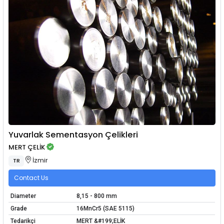
Yuvarlak Sementasyon Çelikleri
MERT ÇELİK
İzmir
TR
Contact Us
Diameter
8,15 - 800 mm
Grade
16MnCr5 (SAE 5115)
Tedarikçi
MERT &#199;ELİK