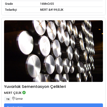
Grade
16MnCrS5
Tedarikçi
MERT &#199;ELİK
Yuvarlak Sementasyon Çelikleri
MERT ÇELİK
İzmir
TR