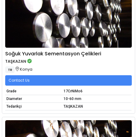
Soğuk Yuvarlak Sementasyon Çelikleri
TAŞKAZAN
Konya
TR
Contact Us
Grade
17CrNiMo6
Diameter
10-60 mm
Tedarikçi
TAŞKAZAN