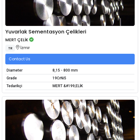
Yuvarlak Sementasyon Çelikleri
MERT ÇELİK
İzmir
TR
Contact Us
Diameter
8,15 - 800 mm
Grade
19CrNi5
Tedarikçi
MERT &#199;ELİK