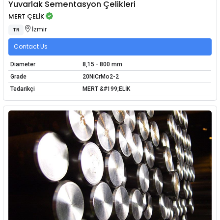
Yuvarlak Sementasyon Çelikleri
MERT ÇELİK
İzmir
TR
Contact Us
Diameter
8,15 - 800 mm
Grade
20NiCrMo2-2
Tedarikçi
MERT &#199;ELİK