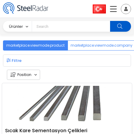
Ürünler
marketplace.viewmode.product
marketplace.viewmode.company
Filtre
Position
Sıcak Kare Sementasyon Çelikleri