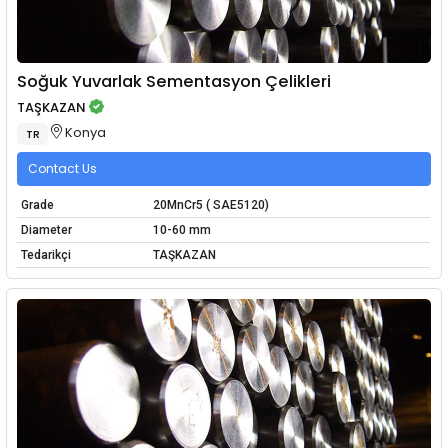
Soğuk Yuvarlak Sementasyon Çelikleri
TAŞKAZAN
Konya
TR
Contact Us
Grade
20MnCr5 ( SAE5120)
Diameter
10-60 mm
Tedarikçi
TAŞKAZAN