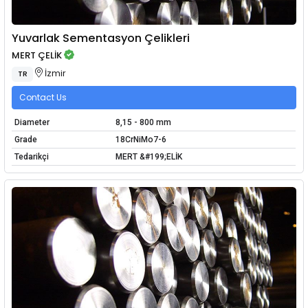
Yuvarlak Sementasyon Çelikleri
MERT ÇELİK
İzmir
TR
Contact Us
Diameter
8,15 - 800 mm
Grade
18CrNiMo7-6
Tedarikçi
MERT &#199;ELİK