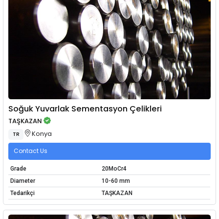
Soğuk Yuvarlak Sementasyon Çelikleri
TAŞKAZAN
Konya
TR
Contact Us
Grade
20MoCr4
Diameter
10-60 mm
Tedarikçi
TAŞKAZAN