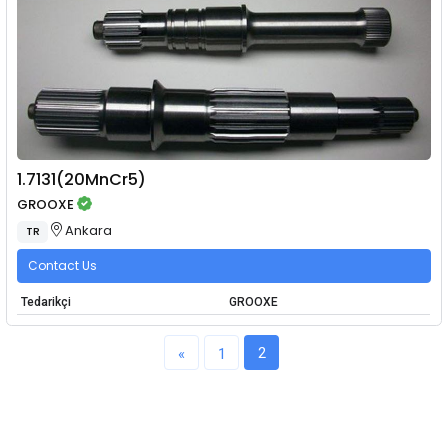
1.7131(20MnCr5)
GROOXE
Ankara
TR
Contact Us
Tedarikçi
GROOXE
2
«
1