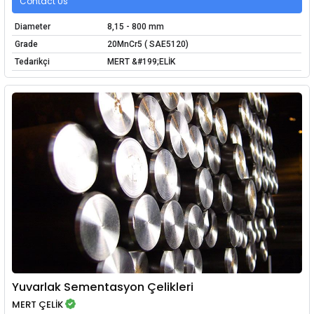
Contact Us
Diameter
8,15 - 800 mm
Grade
20MnCr5 ( SAE5120)
Tedarikçi
MERT &#199;ELİK
Yuvarlak Sementasyon Çelikleri
MERT ÇELİK