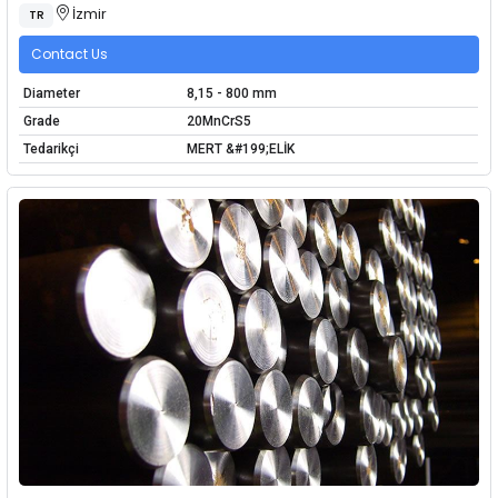
İzmir
TR
Contact Us
Diameter
8,15 - 800 mm
Grade
20MnCrS5
Tedarikçi
MERT &#199;ELİK