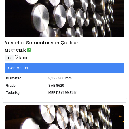
Yuvarlak Sementasyon Çelikleri
MERT ÇELİK
İzmir
TR
Contact Us
Diameter
8,15 - 800 mm
Grade
SAE 8620
Tedarikçi
MERT &#199;ELİK