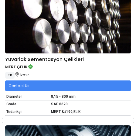
Yuvarlak Sementasyon Çelikleri
MERT ÇELİK
İzmir
TR
Contact Us
Diameter
8,15 - 800 mm
Grade
SAE 8620
Tedarikçi
MERT &#199;ELİK