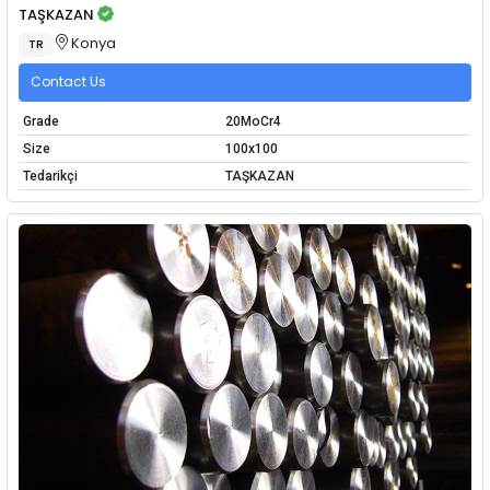
TAŞKAZAN
Konya
TR
Contact Us
Grade
20MoCr4
Size
100x100
Tedarikçi
TAŞKAZAN