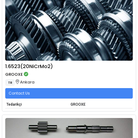
1.6523(20NiCrMo2)
GROOXE
Ankara
TR
Contact Us
Tedarikçi
GROOXE