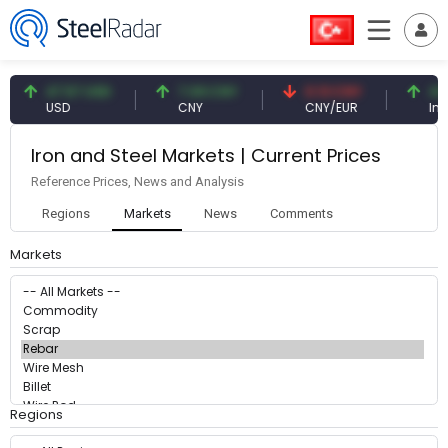
47.57 USD
7.09 CNY
0.13 CNY
41.
USD
CNY
CNY/EUR
Inte
Iron and Steel Markets | Current Prices
Reference Prices, News and Analysis
Regions
Markets
News
Comments
Markets
Regions