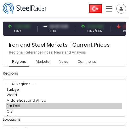
7.10 CNY
54.87 EUR
0.13 CNY
41.
CNY
EUR
CNY/EUR
Inte
Iron and Steel Markets | Current Prices
Regional Reference Prices, News and Analysis
Regions
Markets
News
Comments
Regions
Locations