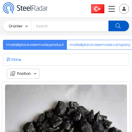
Ürünler
marketplace.viewmode.product
marketplace.viewmode.company
Filtre
Position