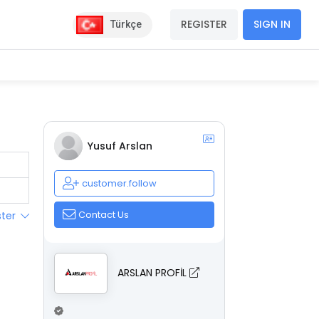
REGISTER
SIGN IN
Türkçe
Yusuf Arslan
customer.follow
Contact Us
ster
ARSLAN PROFİL