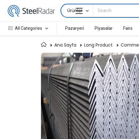
Ürünler
All Categories
Pazaryeri
Piyasalar
Fairs
Ana Sayfa
Long Product
Commerc