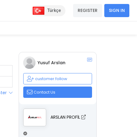
REGISTER
SIGN IN
Türkçe
Yusuf Arslan
customer.follow
Contact Us
ster
ARSLAN PROFİL