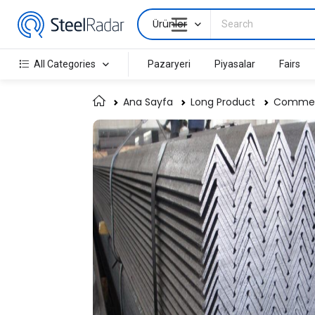
Ürünler
All Categories
Pazaryeri
Piyasalar
Fairs
Ana Sayfa
Long Product
Commerc