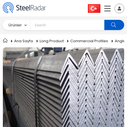
Ürünler
Ana Sayfa
Long Product
Commercial Profiles
Angle