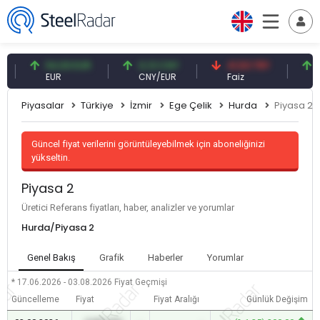
54,93 EUR
0,13 CNY
41,53 TRY
83,2
EUR
CNY/EUR
Faiz
Petro
Piyasalar
Türkiye
İzmir
Ege Çelik
Hurda
Piyasa 2
Güncel fiyat verilerini görüntüleyebilmek için aboneliğinizi
yükseltin.
Piyasa 2
Üretici Referans fiyatları, haber, analizler ve yorumlar
Hurda/Piyasa 2
Genel Bakış
Grafik
Haberler
Yorumlar
* 17.06.2026 - 03.08.2026
Fiyat Geçmişi
Güncelleme
Fiyat
Fiyat Aralığı
Günlük Değişim