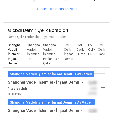
Bildirim Tercihlerini Düzenle
Global Demir Çelik Borsaları
Demir Çelik Endeksleri, Fiyat ve Haberleri
Shanghai
Shanghai
Shanghai
LME
LME
LME
LME
Vadeli
Vadeli
Vadeli
Çelik
Çelik
Çelik
Çelik
İşlemler-
İşlemler
İşlemler-
İnşaat
Hurda
HRC
Hasır
İnşaat
HRC
Paslanmaz
Demiri
demiri
Çelik
Shanghai Vadeli İşlemler İnşaat Demiri 1 ay vadeli
Shanghai Vadeli İşlemler- İnşaat Demiri -
0,00
1 ay vadeli
-0,00
(0,00)
06.08.2026
Shanghai Vadeli İşlemler İnşaat Demiri 2 Ay Vadeli
Shanghai Vadeli İşlemler- İnşaat Demiri-
0,00