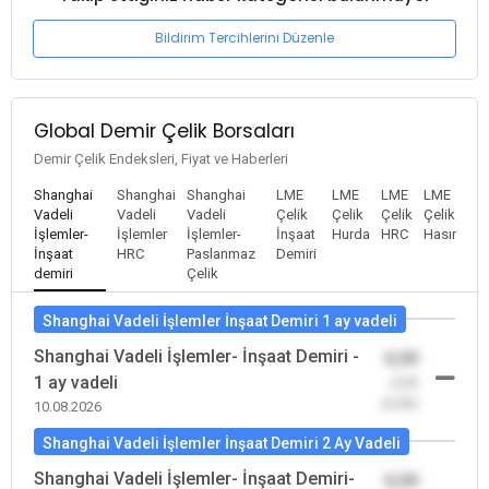
Bildirim Tercihlerini Düzenle
Global Demir Çelik Borsaları
Demir Çelik Endeksleri, Fiyat ve Haberleri
Shanghai
Shanghai
Shanghai
LME
LME
LME
LME
Vadeli
Vadeli
Vadeli
Çelik
Çelik
Çelik
Çelik
İşlemler-
İşlemler
İşlemler-
İnşaat
Hurda
HRC
Hasır
İnşaat
HRC
Paslanmaz
Demiri
demiri
Çelik
Shanghai Vadeli İşlemler İnşaat Demiri 1 ay vadeli
Shanghai Vadeli İşlemler- İnşaat Demiri -
0,00
1 ay vadeli
-0,00
(0,00)
10.08.2026
Shanghai Vadeli İşlemler İnşaat Demiri 2 Ay Vadeli
Shanghai Vadeli İşlemler- İnşaat Demiri-
0,00