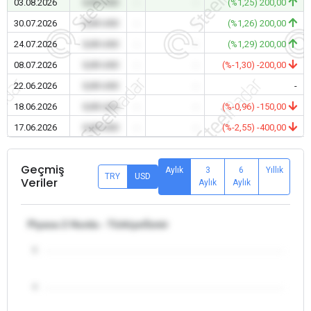
03.08.2026
0,00 USD
-
-
(%1,25) 200,00
30.07.2026
0,00 USD
-
-
(%1,26) 200,00
24.07.2026
0,00 USD
-
-
(%1,29) 200,00
08.07.2026
0,00 USD
-
-
(%-1,30) -200,00
22.06.2026
0,00 USD
-
-
-
18.06.2026
0,00 USD
-
-
(%-0,96) -150,00
17.06.2026
0,00 USD
-
-
(%-2,55) -400,00
Geçmiş
Aylık
3
6
Yıllık
TRY
USD
Veriler
Aylık
Aylık
Piyasa 2 Hurda - Türkiye/İzmir
5
4