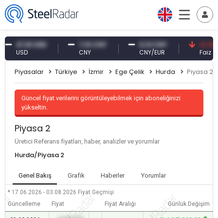
47,61 USD
7,10 CNY
0,13 CNY
41,30 TRY
USD
CNY
CNY/EUR
Faiz
Piyasalar
Türkiye
İzmir
Ege Çelik
Hurda
Piyasa 2
Güncel fiyat verilerini görüntüleyebilmek için aboneliğinizi
yükseltin.
Piyasa 2
Üretici Referans fiyatları, haber, analizler ve yorumlar
Hurda/Piyasa 2
Genel Bakış
Grafik
Haberler
Yorumlar
* 17.06.2026 - 03.08.2026
Fiyat Geçmişi
Güncelleme
Fiyat
Fiyat Aralığı
Günlük Değişim