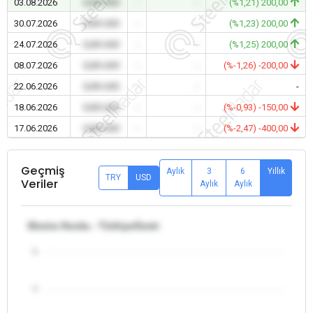
03.08.2026
0,00 USD
-
-
(%1,21) 200,00
30.07.2026
0,00 USD
-
-
(%1,23) 200,00
24.07.2026
0,00 USD
-
-
(%1,25) 200,00
08.07.2026
0,00 USD
-
-
(%-1,26) -200,00
22.06.2026
0,00 USD
-
-
-
18.06.2026
0,00 USD
-
-
(%-0,93) -150,00
17.06.2026
0,00 USD
-
-
(%-2,47) -400,00
Geçmiş
Aylık
3
6
Yıllık
TRY
USD
Veriler
Aylık
Aylık
Ekstra Hurda - Türkiye/İzmir
5
4