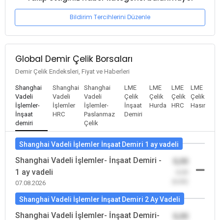
Bildirim Tercihlerini Düzenle
Global Demir Çelik Borsaları
Demir Çelik Endeksleri, Fiyat ve Haberleri
Shanghai
Shanghai
Shanghai
LME
LME
LME
LME
Vadeli
Vadeli
Vadeli
Çelik
Çelik
Çelik
Çelik
İşlemler-
İşlemler
İşlemler-
İnşaat
Hurda
HRC
Hasır
İnşaat
HRC
Paslanmaz
Demiri
demiri
Çelik
Shanghai Vadeli İşlemler İnşaat Demiri 1 ay vadeli
Shanghai Vadeli İşlemler- İnşaat Demiri -
0,00
1 ay vadeli
-0,00
(0,00)
07.08.2026
Shanghai Vadeli İşlemler İnşaat Demiri 2 Ay Vadeli
Shanghai Vadeli İşlemler- İnşaat Demiri-
0,00