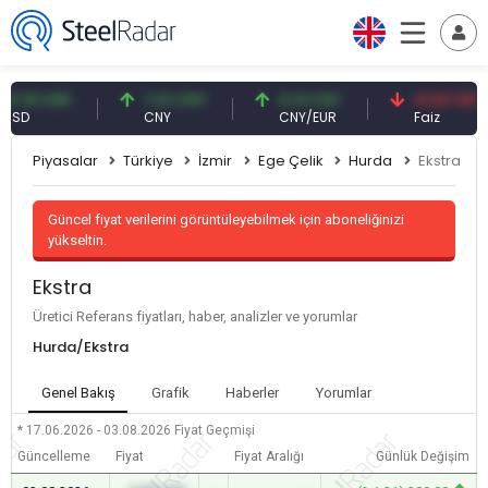
61 USD
7,10 CNY
0,13 CNY
41,53 TRY
D
CNY
CNY/EUR
Faiz
Piyasalar
Türkiye
İzmir
Ege Çelik
Hurda
Ekstra
Güncel fiyat verilerini görüntüleyebilmek için aboneliğinizi
yükseltin.
Ekstra
Üretici Referans fiyatları, haber, analizler ve yorumlar
Hurda/Ekstra
Genel Bakış
Grafik
Haberler
Yorumlar
* 17.06.2026 - 03.08.2026
Fiyat Geçmişi
Güncelleme
Fiyat
Fiyat Aralığı
Günlük Değişim