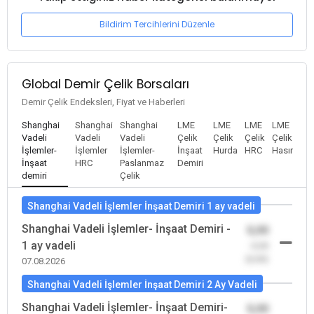
Bildirim Tercihlerini Düzenle
Global Demir Çelik Borsaları
Demir Çelik Endeksleri, Fiyat ve Haberleri
Shanghai
Shanghai
Shanghai
LME
LME
LME
LME
Vadeli
Vadeli
Vadeli
Çelik
Çelik
Çelik
Çelik
İşlemler-
İşlemler
İşlemler-
İnşaat
Hurda
HRC
Hasır
İnşaat
HRC
Paslanmaz
Demiri
demiri
Çelik
Shanghai Vadeli İşlemler İnşaat Demiri 1 ay vadeli
Shanghai Vadeli İşlemler- İnşaat Demiri -
0,00
1 ay vadeli
-0,00
(0,00)
07.08.2026
Shanghai Vadeli İşlemler İnşaat Demiri 2 Ay Vadeli
Shanghai Vadeli İşlemler- İnşaat Demiri-
0,00