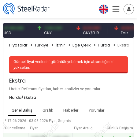
,59 USD
7,09 CNY
0,13 CNY
41,53 TRY
D
CNY
CNY/EUR
Faiz
Piyasalar
Türkiye
İzmir
Ege Çelik
Hurda
Ekstra
Güncel fiyat verilerini görüntüleyebilmek için aboneliğinizi
yükseltin.
Ekstra
Üretici Referans fiyatları, haber, analizler ve yorumlar
Hurda/Ekstra
Genel Bakış
Grafik
Haberler
Yorumlar
* 17.06.2026 - 03.08.2026
Fiyat Geçmişi
Güncelleme
Fiyat
Fiyat Aralığı
Günlük Değişim