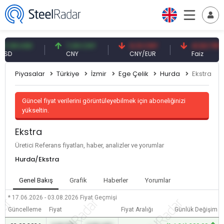
9 USD
7,09 CNY
0,13 CNY
41,53 TRY
CNY
CNY/EUR
Faiz
Piyasalar
Türkiye
İzmir
Ege Çelik
Hurda
Ekstra
Güncel fiyat verilerini görüntüleyebilmek için aboneliğinizi
yükseltin.
Ekstra
Üretici Referans fiyatları, haber, analizler ve yorumlar
Hurda/Ekstra
Genel Bakış
Grafik
Haberler
Yorumlar
* 17.06.2026 - 03.08.2026
Fiyat Geçmişi
Güncelleme
Fiyat
Fiyat Aralığı
Günlük Değişim