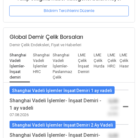
Bildirim Tercihlerini Düzenle
Global Demir Çelik Borsaları
Demir Çelik Endeksleri, Fiyat ve Haberleri
Shanghai
Shanghai
Shanghai
LME
LME
LME
LME
Vadeli
Vadeli
Vadeli
Çelik
Çelik
Çelik
Çelik
İşlemler-
İşlemler
İşlemler-
İnşaat
Hurda
HRC
Hasır
İnşaat
HRC
Paslanmaz
Demiri
demiri
Çelik
Shanghai Vadeli İşlemler İnşaat Demiri 1 ay vadeli
Shanghai Vadeli İşlemler- İnşaat Demiri -
0,00
1 ay vadeli
-0,00
(0,00)
07.08.2026
Shanghai Vadeli İşlemler İnşaat Demiri 2 Ay Vadeli
Shanghai Vadeli İşlemler- İnşaat Demiri-
0,00