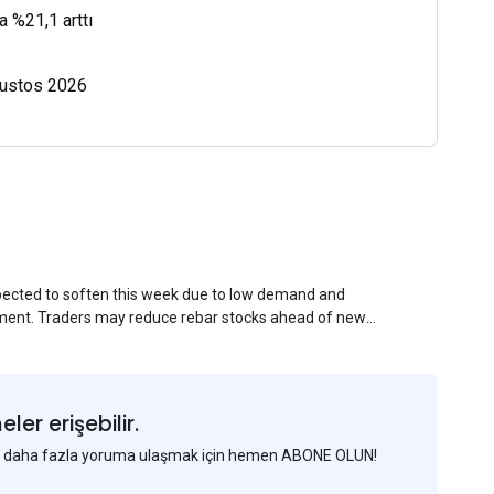
a %21,1 arttı
Ağustos 2026
xpected to soften this week due to low demand and
ment. Traders may reduce rebar stocks ahead of new
veys and market communications with Chinese
er erişebilir.
 ve daha fazla yoruma ulaşmak için hemen ABONE OLUN!