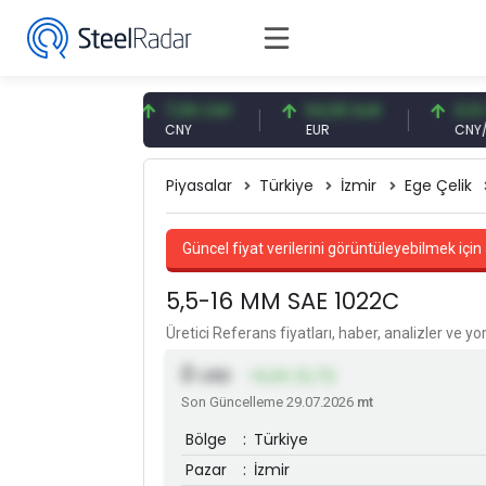
57 USD
7,09 CNY
54,93 EUR
0,13 CNY
CNY
EUR
CNY/EUR
Piyasalar
Türkiye
İzmir
Ege Çelik
Güncel fiyat verilerini görüntüleyebilmek için 
5,5-16 MM SAE 1022C
Üretici Referans fiyatları, haber, analizler ve y
0
USD
+5,00 (0,71)
Son Güncelleme 29.07.2026
mt
Bölge
:
Türkiye
Pazar
:
İzmir