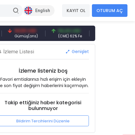
KAYIT OL
OTURUM AÇ
English
94,50 USD
94,44 USD
377,25 USD
Gümüş(ons)
(CME) 62% Fe
Gemi Söküm
Genişlet
İzleme Listesi
İzleme listeniz boş
Favori emtialarınızı hızlı erişim için ekleyin
e son fiyat değişim haberlerini kaçırmayın.
Takip ettiğiniz haber kategorisi
bulunmuyor
Bildirim Tercihlerini Düzenle