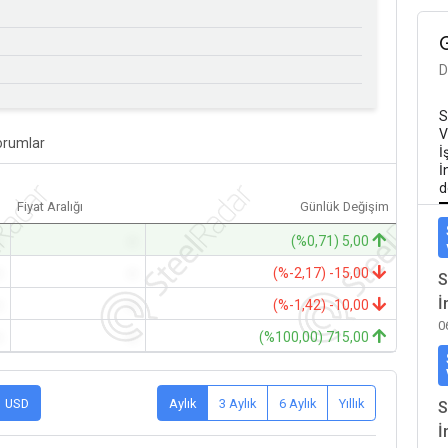
D
S
V
orumlar
İ
İ
d
Fiyat Aralığı
Günlük Değişim
-
-
(%0,71) 5,00
-
-
(%-2,17) -15,00
S
İ
-
-
(%-1,42) -10,00
0
-
-
(%100,00) 715,00
USD
Aylık
3 Aylık
6 Aylık
Yıllık
S
İ