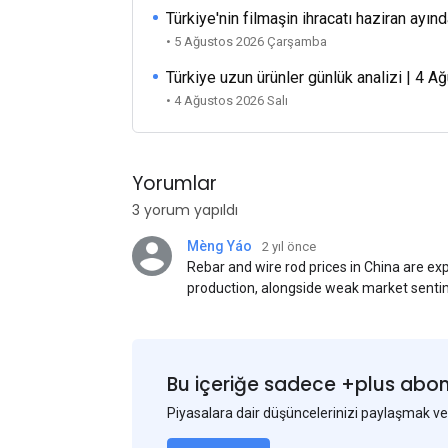
Türkiye'nin filmaşin ihracatı haziran ayınd
• 5 Ağustos 2026 Çarşamba
Türkiye uzun ürünler günlük analizi | 4 
• 4 Ağustos 2026 Salı
Yorumlar
3 yorum yapıldı
Mèng Yáo
2 yıl önce
Rebar and wire rod prices in China are e
production, alongside weak market senti
standards. This outlook is based on sur
participants.
Bu içeriğe sadece +plus abonel
Piyasalara dair düşüncelerinizi paylaşmak