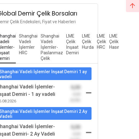
Global Demir Çelik Borsaları
emir Çelik Endeksleri, Fiyat ve Haberleri
hanghai
Shanghai
Shanghai
LME
LME
LME
LME
adeli
Vadeli
Vadeli
Çelik
Çelik
Çelik
Çelik
şlemler-
İşlemler
İşlemler-
İnşaat
Hurda
HRC
Hasır
nşaat
HRC
Paslanmaz
Demiri
emiri
Çelik
Shanghai Vadeli İşlemler İnşaat Demiri 1 ay
vadeli
hanghai Vadeli İşlemler-
0,00
nşaat Demiri - 1 ay vadeli
-0,00
(0,00)
6.08.2026
Shanghai Vadeli İşlemler İnşaat Demiri 2 Ay
Vadeli
hanghai Vadeli İşlemler-
0,00
nşaat Demiri- 2 Ay Vadeli
-0,00