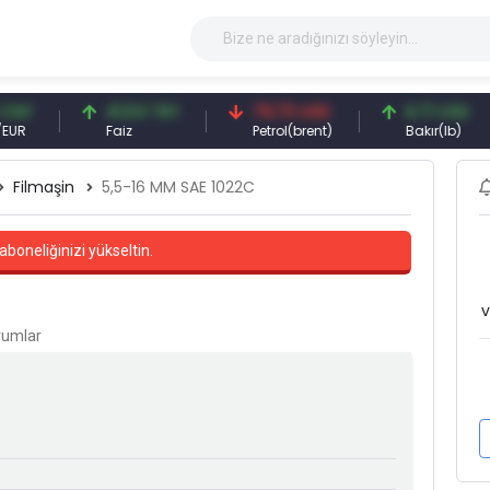
41,54 TRY
79,73 USD
6,71 USD
Faiz
Petrol(brent)
Bakır(lb)
Filmaşin
5,5-16 MM SAE 1022C
aboneliğinizi yükseltin.
v
orumlar