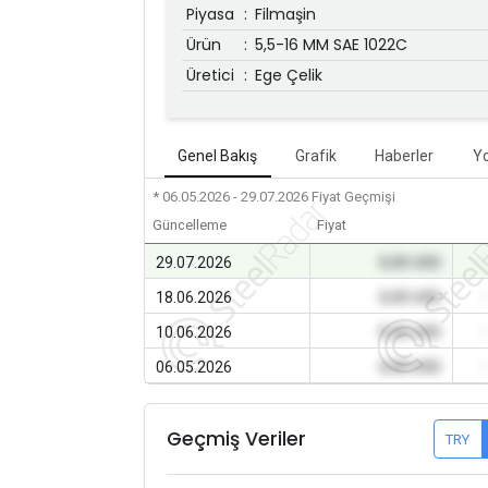
Piyasa
:
Filmaşin
Ürün
:
5,5-16 MM SAE 1022C
Üretici
:
Ege Çelik
Genel Bakış
Grafik
Haberler
Y
* 06.05.2026 - 29.07.2026
Fiyat Geçmişi
Güncelleme
Fiyat
29.07.2026
0,00 USD
18.06.2026
0,00 USD
10.06.2026
0,00 USD
06.05.2026
0,00 USD
Geçmiş Veriler
TRY