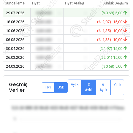
Güncelleme
Fiyat
Fiyat Aralığı
Günlük Değişim
29.07.2026
0,00 USD
-
-
(%0,68) 5,00
18.06.2026
0,00 USD
-
-
(%-2,07) -15,00
10.06.2026
0,00 USD
-
-
(%-1,35) -10,00
06.05.2026
0,00 USD
-
-
(%-1,33) -10,00
30.04.2026
0,00 USD
-
-
(%1,97) 15,00
26.03.2026
0,00 USD
-
-
(%2,01) 15,00
24.03.2026
0,00 USD
-
-
(%0,68) 5,00
Geçmiş
Aylık
3
6
Yıllık
TRY
USD
Veriler
Aylık
Aylık
5,5-16 MM 20 MnB 4/23 MnB 4/27 MnB 4/30 MnB 4 Filmaşin - 
5