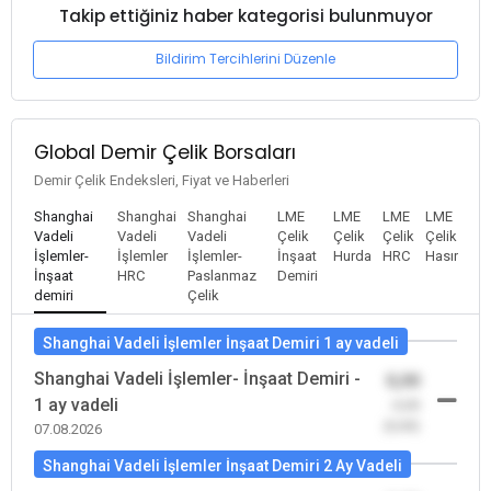
Takip ettiğiniz haber kategorisi bulunmuyor
Bildirim Tercihlerini Düzenle
Global Demir Çelik Borsaları
Demir Çelik Endeksleri, Fiyat ve Haberleri
Shanghai
Shanghai
Shanghai
LME
LME
LME
LME
Vadeli
Vadeli
Vadeli
Çelik
Çelik
Çelik
Çelik
İşlemler-
İşlemler
İşlemler-
İnşaat
Hurda
HRC
Hasır
İnşaat
HRC
Paslanmaz
Demiri
demiri
Çelik
Shanghai Vadeli İşlemler İnşaat Demiri 1 ay vadeli
Shanghai Vadeli İşlemler- İnşaat Demiri -
0,00
1 ay vadeli
-0,00
(0,00)
07.08.2026
Shanghai Vadeli İşlemler İnşaat Demiri 2 Ay Vadeli