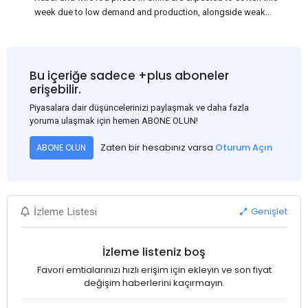
week due to low demand and production, alongside weak
market sentiment. Traders may reduce rebar stocks ahead of
new standards. This outlook is based on surveys and market
communications with Chinese participants.
Bu içeriğe sadece +plus aboneler
erişebilir.
Piyasalara dair düşüncelerinizi paylaşmak ve daha fazla
yoruma ulaşmak için hemen ABONE OLUN!
Zaten bir hesabınız varsa
Oturum Açın
ABONE OLUN
Genişlet
İzleme Listesi
İzleme listeniz boş
Favori emtialarınızı hızlı erişim için ekleyin ve son fiyat
değişim haberlerini kaçırmayın.