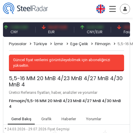
7,09 CNY
54,87 EUR
0,13 CNY
41,53 TR
CNY
EUR
CNY/EUR
Faiz
Piyasalar
Türkiye
İzmir
Ege Çelik
Filmaşin
5,5-16 
Güncel fiyat verilerini görüntüleyebilmek için aboneliğinizi
yükseltin.
5,5-16 MM 20 MnB 4/23 MnB 4/27 MnB 4/30
MnB 4
Üretici Referans fiyatları, haber, analizler ve yorumlar
Filmaşin/5,5-16 MM 20 MnB 4/23 MnB 4/27 MnB 4/30 MnB
4
Genel Bakış
Grafik
Haberler
Yorumlar
* 24.03.2026 - 29.07.2026
Fiyat Geçmişi