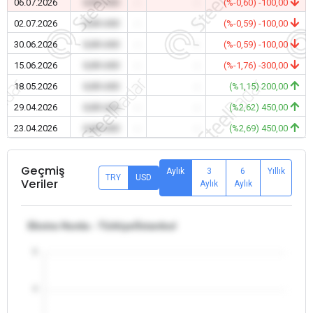
06.07.2026
0,00 USD
-
-
(%-0,60) -100,00
02.07.2026
0,00 USD
-
-
(%-0,59) -100,00
30.06.2026
0,00 USD
-
-
(%-0,59) -100,00
15.06.2026
0,00 USD
-
-
(%-1,76) -300,00
18.05.2026
0,00 USD
-
-
(%1,15) 200,00
29.04.2026
0,00 USD
-
-
(%2,62) 450,00
23.04.2026
0,00 USD
-
-
(%2,69) 450,00
Geçmiş
Aylık
3
6
Yıllık
TRY
USD
Veriler
Aylık
Aylık
Ekstra Hurda - Türkiye/İstanbul
5
4