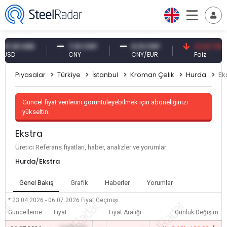
,61 USD
7,10 CNY
0,13 CNY
41,53 TRY
D
CNY
CNY/EUR
Faiz
Piyasalar
Türkiye
İstanbul
Kroman Çelik
Hurda
Ek
Güncel fiyat verilerini görüntüleyebilmek için aboneliğinizi
yükseltin.
Ekstra
Üretici Referans fiyatları, haber, analizler ve yorumlar
Hurda/Ekstra
Genel Bakış
Grafik
Haberler
Yorumlar
* 23.04.2026 - 06.07.2026
Fiyat Geçmişi
Güncelleme
Fiyat
Fiyat Aralığı
Günlük Değişim