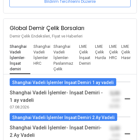
Bildirim Tercihlerini Düzenle
Global Demir Çelik Borsaları
Demir Çelik Endeksleri, Fiyat ve Haberleri
Shanghai
Shanghai
Shanghai
LME
LME
LME
LME
Vadeli
Vadeli
Vadeli
Çelik
Çelik
Çelik
Çelik
İşlemler-
İşlemler
İşlemler-
İnşaat
Hurda
HRC
Hasır
İnşaat
HRC
Paslanmaz
Demiri
demiri
Çelik
Shanghai Vadeli İşlemler İnşaat Demiri 1 ay vadeli
Shanghai Vadeli İşlemler- İnşaat Demiri -
0,00
1 ay vadeli
-0,00
(0,00)
07.08.2026
Shanghai Vadeli İşlemler İnşaat Demiri 2 Ay Vadeli
Shanghai Vadeli İşlemler- İnşaat Demiri-
0,00
2 Ay Vadeli
-0,00