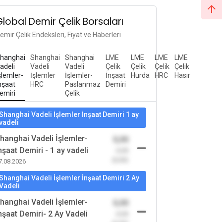
Global Demir Çelik Borsaları
emir Çelik Endeksleri, Fiyat ve Haberleri
hanghai
Shanghai
Shanghai
LME
LME
LME
LME
adeli
Vadeli
Vadeli
Çelik
Çelik
Çelik
Çelik
şlemler-
İşlemler
İşlemler-
İnşaat
Hurda
HRC
Hasır
nşaat
HRC
Paslanmaz
Demiri
emiri
Çelik
Shanghai Vadeli İşlemler İnşaat Demiri 1 ay
vadeli
hanghai Vadeli İşlemler-
0,00
nşaat Demiri - 1 ay vadeli
-0,00
(0,00)
7.08.2026
Shanghai Vadeli İşlemler İnşaat Demiri 2 Ay
Vadeli
hanghai Vadeli İşlemler-
0,00
nşaat Demiri- 2 Ay Vadeli
-0,00