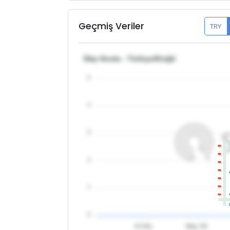
Geçmiş Veriler
TRY
Dkp Hurda - Türkiye/Ereğli
5
4
3
2
1
0
15 Nis
May '26