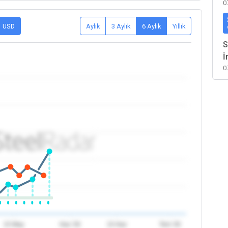
0
USD
Aylık
3 Aylık
6 Aylık
Yıllık
S
İ
0
15 May
Haz '26
15 Haz
Tem '26