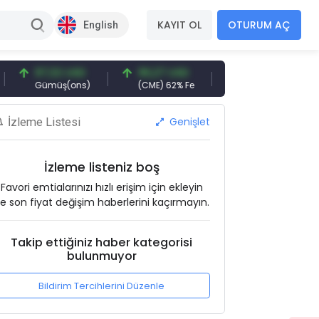
KAYIT OL
OTURUM AÇ
English
97,32 USD
96,27 USD
377,25 USD
Gümüş(ons)
(CME) 62% Fe
Gemi Söküm
Genişlet
İzleme Listesi
İzleme listeniz boş
Favori emtialarınızı hızlı erişim için ekleyin
e son fiyat değişim haberlerini kaçırmayın.
Takip ettiğiniz haber kategorisi
bulunmuyor
Bildirim Tercihlerini Düzenle