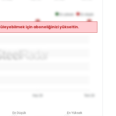
En yüksek
En düşük
0
0
0
0
üleyebilmek için aboneliğinizi yükseltin.
Haz 26
Tem 26
En Düşük
En Yüksek