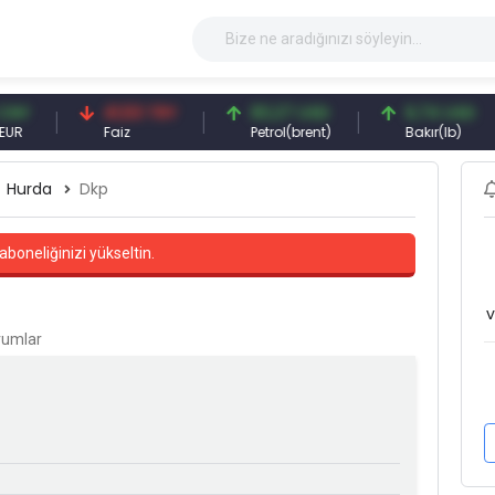
41,53 TRY
83,27 USD
6,74 USD
Faiz
Petrol(brent)
Bakır(lb)
Hurda
Dkp
aboneliğinizi yükseltin.
v
orumlar