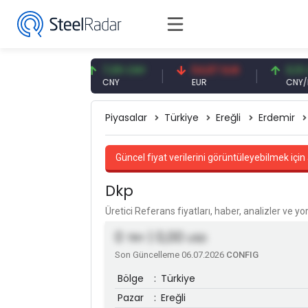
59 USD
7,09 CNY
54,87 EUR
0,13 CNY
CNY
EUR
CNY/EUR
Piyasalar
Türkiye
Ereğli
Erdemir
Güncel fiyat verilerini görüntüleyebilmek için 
Dkp
Üretici Referans fiyatları, haber, analizler ve y
0
| 0,00
TRY
USD
Son Güncelleme 06.07.2026
CONFIG
Bölge
:
Türkiye
Pazar
:
Ereğli