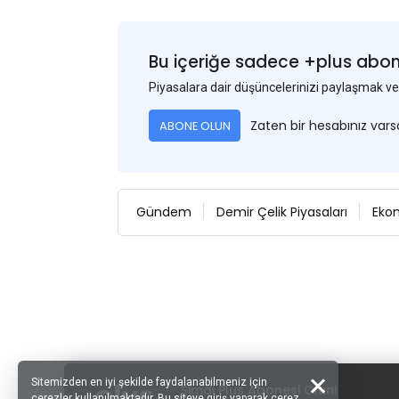
Bu içeriğe sadece +plus abonel
Piyasalara dair düşüncelerinizi paylaşmak
Zaten bir hesabınız var
ABONE OLUN
Gündem
Demir Çelik Piyasaları
Eko
Sitemizden en iyi şekilde faydalanabilmeniz için
Şimdi Plus Abonesi Olun!
çerezler kullanılmaktadır. Bu siteye giriş yaparak çerez