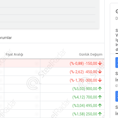
D
S
V
orumlar
İ
İ
d
Fiyat Aralığı
Günlük Değişim
-
-
(%-0,88) -150,00
-
-
(%-2,62) -450,00
S
İ
-
-
(%-1,70) -300,00
0
-
-
(%5,03) 900,00
-
-
(%4,12) 700,00
-
-
(%3,04) 495,00
S
İ
-
-
(%1,58) 250,00