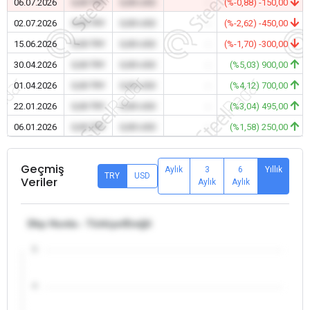
06.07.2026
0,00 TRY
0,00 USD
-
(%-0,88) -150,00
02.07.2026
0,00 TRY
0,00 USD
-
(%-2,62) -450,00
15.06.2026
0,00 TRY
0,00 USD
-
(%-1,70) -300,00
30.04.2026
0,00 TRY
0,00 USD
-
(%5,03) 900,00
01.04.2026
0,00 TRY
0,00 USD
-
(%4,12) 700,00
22.01.2026
0,00 TRY
0,00 USD
-
(%3,04) 495,00
06.01.2026
0,00 TRY
0,00 USD
-
(%1,58) 250,00
Geçmiş
Aylık
3
6
Yıllık
TRY
USD
Veriler
Aylık
Aylık
Dkp Hurda - Türkiye/Ereğli
5
4