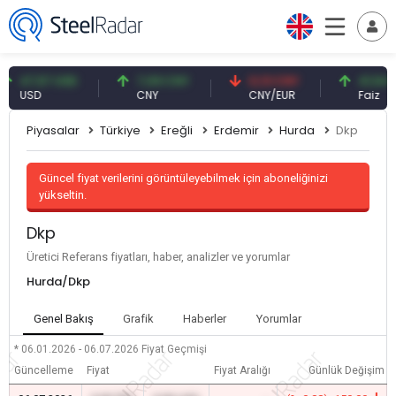
47,57 USD
7,09 CNY
0,13 CNY
41,54 TRY
USD
CNY
CNY/EUR
Faiz
Piyasalar
Türkiye
Ereğli
Erdemir
Hurda
Dkp
Güncel fiyat verilerini görüntüleyebilmek için aboneliğinizi
yükseltin.
Dkp
Üretici Referans fiyatları, haber, analizler ve yorumlar
Hurda/Dkp
Genel Bakış
Grafik
Haberler
Yorumlar
* 06.01.2026 - 06.07.2026
Fiyat Geçmişi
Güncelleme
Fiyat
Fiyat Aralığı
Günlük Değişim