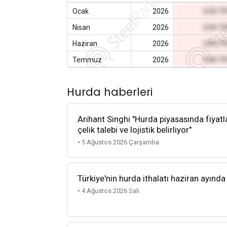
Ocak
2026
0,00 T
Nisan
2026
0,00 T
Haziran
2026
0,00 T
Temmuz
2026
0,00 T
Hurda haberleri
Arihant Singhi "Hurda piyasasında fiyatla
çelik talebi ve lojistik belirliyor"
• 5 Ağustos 2026 Çarşamba
Türkiye'nin hurda ithalatı haziran ayında
• 4 Ağustos 2026 Salı