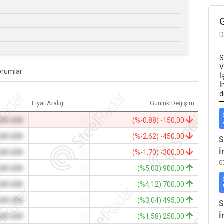
D
S
V
orumlar
İ
İ
d
Fiyat Aralığı
Günlük Değişim
,00 USD
-
(%-0,88) -150,00
,00 USD
-
(%-2,62) -450,00
S
İ
,00 USD
-
(%-1,70) -300,00
0
,00 USD
-
(%5,03) 900,00
,00 USD
-
(%4,12) 700,00
,00 USD
-
(%3,04) 495,00
S
İ
,00 USD
-
(%1,58) 250,00