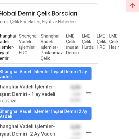
Global Demir Çelik Borsaları
emir Çelik Endeksleri, Fiyat ve Haberleri
hanghai
Shanghai
Shanghai
LME
LME
LME
LME
adeli
Vadeli
Vadeli
Çelik
Çelik
Çelik
Çelik
şlemler-
İşlemler
İşlemler-
İnşaat
Hurda
HRC
Hasır
nşaat
HRC
Paslanmaz
Demiri
emiri
Çelik
Shanghai Vadeli İşlemler İnşaat Demiri 1 ay
vadeli
hanghai Vadeli İşlemler-
0,00
nşaat Demiri - 1 ay vadeli
-0,00
(0,00)
7.08.2026
Shanghai Vadeli İşlemler İnşaat Demiri 2 Ay
Vadeli
hanghai Vadeli İşlemler-
0,00
nşaat Demiri- 2 Ay Vadeli
-0,00