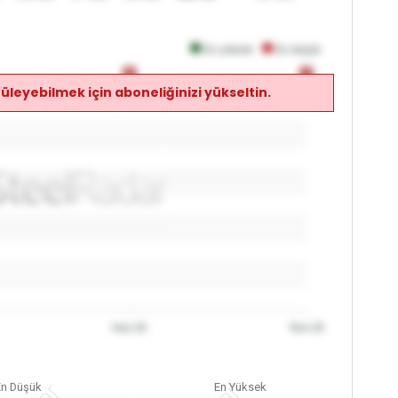
En yüksek
En düşük
0
0
0
0
üleyebilmek için aboneliğinizi yükseltin.
Haz 26
Tem 26
En Düşük
En Yüksek