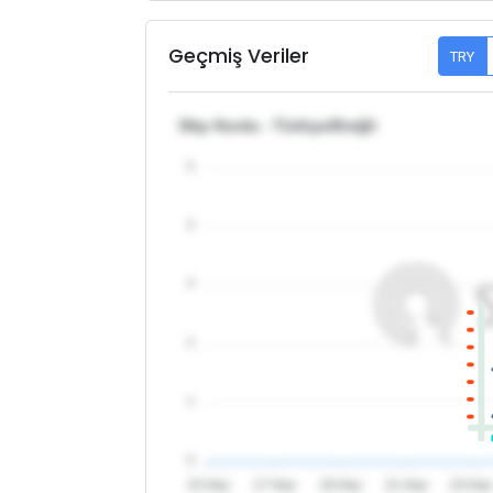
Geçmiş Veriler
TRY
Dkp Hurda - Türkiye/Ereğli
5
4
3
2
1
0
15 Haz
17 Haz
19 Haz
21 Haz
23 Ha