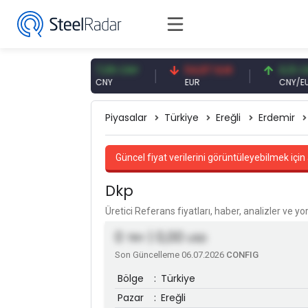
 USD
7,09 CNY
54,87 EUR
0,13 CNY
CNY
EUR
CNY/EUR
Piyasalar
Türkiye
Ereğli
Erdemir
Güncel fiyat verilerini görüntüleyebilmek için 
Dkp
Üretici Referans fiyatları, haber, analizler ve y
0
| 0,00
TRY
USD
Son Güncelleme 06.07.2026
CONFIG
Bölge
:
Türkiye
Pazar
:
Ereğli