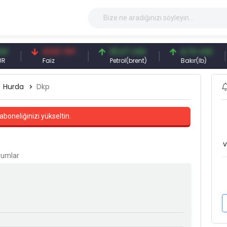
41,53 TRY
83,27 USD
6,74 USD
Faiz
Petrol(brent)
Bakır(lb)
Hurda
Dkp
aboneliğinizi yükseltin.
v
orumlar