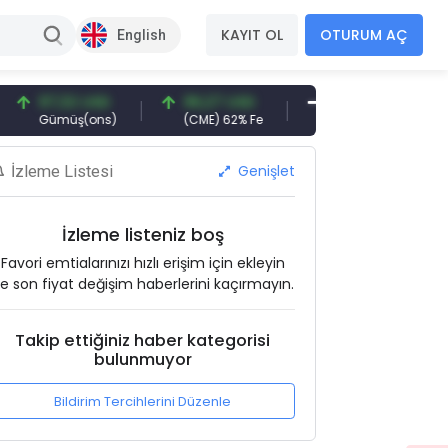
KAYIT OL
OTURUM AÇ
English
97,32 USD
96,27 USD
377,25 USD
6
Gümüş(ons)
(CME) 62% Fe
Gemi Söküm
Al
Genişlet
İzleme Listesi
İzleme listeniz boş
Favori emtialarınızı hızlı erişim için ekleyin
e son fiyat değişim haberlerini kaçırmayın.
Takip ettiğiniz haber kategorisi
bulunmuyor
Bildirim Tercihlerini Düzenle