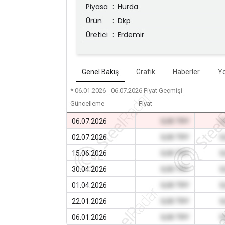
Piyasa
:
Hurda
Ürün
:
Dkp
Üretici
:
Erdemir
Genel Bakış
Grafik
Haberler
Y
* 06.01.2026 - 06.07.2026
Fiyat Geçmişi
Güncelleme
Fiyat
06.07.2026
0,00 TRY
0
02.07.2026
0,00 TRY
0
15.06.2026
0,00 TRY
0
30.04.2026
0,00 TRY
0
01.04.2026
0,00 TRY
0
22.01.2026
0,00 TRY
0
06.01.2026
0,00 TRY
0