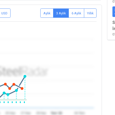
0
USD
Aylık
3 Aylık
6 Aylık
Yıllık
S
İ
0
z
25 Haz
27 Haz
29 Haz
Tem '26
04 Tem