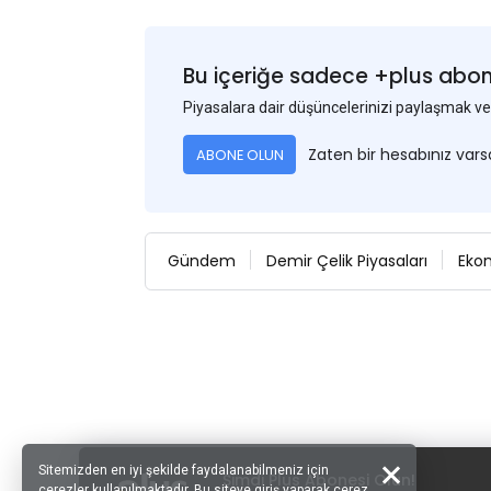
Bu içeriğe sadece +plus abonel
Piyasalara dair düşüncelerinizi paylaşmak
Zaten bir hesabınız var
ABONE OLUN
Gündem
Demir Çelik Piyasaları
Eko
Sitemizden en iyi şekilde faydalanabilmeniz için
Şimdi Plus Abonesi Olun!
çerezler kullanılmaktadır. Bu siteye giriş yaparak çerez