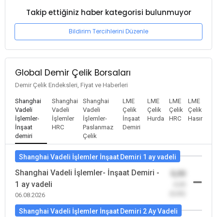
Takip ettiğiniz haber kategorisi bulunmuyor
Bildirim Tercihlerini Düzenle
Global Demir Çelik Borsaları
Demir Çelik Endeksleri, Fiyat ve Haberleri
Shanghai
Shanghai
Shanghai
LME
LME
LME
LME
Vadeli
Vadeli
Vadeli
Çelik
Çelik
Çelik
Çelik
İşlemler-
İşlemler
İşlemler-
İnşaat
Hurda
HRC
Hasır
İnşaat
HRC
Paslanmaz
Demiri
demiri
Çelik
Shanghai Vadeli İşlemler İnşaat Demiri 1 ay vadeli
Shanghai Vadeli İşlemler- İnşaat Demiri -
0,00
1 ay vadeli
-0,00
(0,00)
06.08.2026
Shanghai Vadeli İşlemler İnşaat Demiri 2 Ay Vadeli