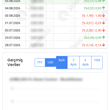
05.08.2026
0,00 USD
-
-
(%0,51) 0,48
04.08.2026
0,00 USD
-
-
(%0,32) 0,30
03.08.2026
0,00 USD
-
-
(%-1,49) -1,40
31.07.2026
0,00 USD
-
-
(%-0,31) -0,29
30.07.2026
0,00 USD
-
-
(%-2,52) -2,40
29.07.2026
0,00 USD
-
-
(%0,09) 0,09
28.07.2026
0,00 USD
-
-
(%-0,14) -0,14
Geçmiş
Aylık
3
6
Yıllık
TRY
USD
Veriler
Aylık
Aylık
(CME) 62% Fe Demir Cevheri - World/Global
5
4