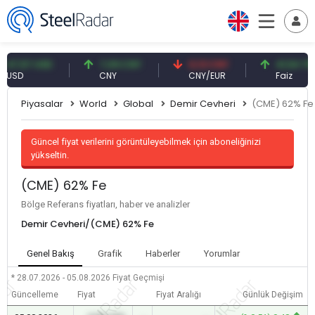
,57 USD
7,09 CNY
0,13 CNY
41,54 TRY
D
CNY
CNY/EUR
Faiz
Piyasalar
World
Global
Demir Cevheri
(CME) 62% Fe
Güncel fiyat verilerini görüntüleyebilmek için aboneliğinizi
yükseltin.
(CME) 62% Fe
Bölge Referans fiyatları, haber ve analizler
Demir Cevheri/(CME) 62% Fe
Genel Bakış
Grafik
Haberler
Yorumlar
* 28.07.2026 - 05.08.2026
Fiyat Geçmişi
Güncelleme
Fiyat
Fiyat Aralığı
Günlük Değişim