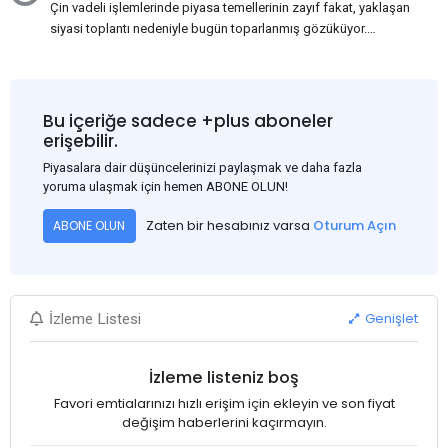
Çin vadeli işlemlerinde piyasa temellerinin zayıf fakat, yaklaşan
siyasi toplantı nedeniyle bugün toparlanmış gözüküyor.
Bu arada, ABD Merkez Bankası'nın dün akşam açıkladığı
Haziran ayı TÜFE verisinin beklenenden iyi gelmesi, ABD'nin
Eylül ayında faiz oranlarını düşüreceği beklentisini güçlendirdi.
Bu nedenle USD, en yüksek USD-RMB döviz kuru olan
Bu içeriğe sadece +plus aboneler
1:7.31'den 1:7.26'ya gerileyerek çelik fiyatını 3-5$ civarında
erişebilir.
etkiledi. Bakalım ilerleyen günlerde neler göreceğiz, Çin'de
Piyasalara dair düşüncelerinizi paylaşmak ve daha fazla
fiyatlar nasıl ilerleyecek?
yoruma ulaşmak için hemen ABONE OLUN!
Zaten bir hesabınız varsa
Oturum Açın
ABONE OLUN
Genişlet
İzleme Listesi
İzleme listeniz boş
Favori emtialarınızı hızlı erişim için ekleyin ve son fiyat
değişim haberlerini kaçırmayın.