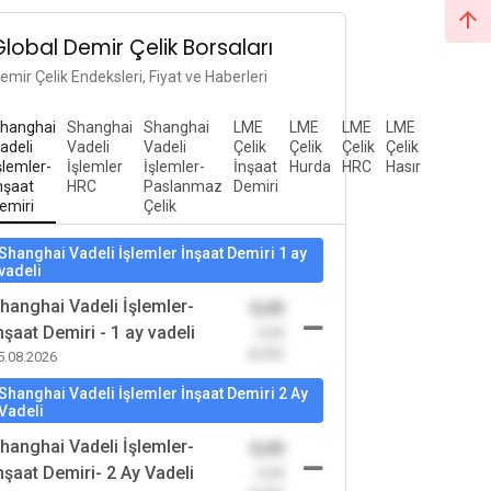
Global Demir Çelik Borsaları
emir Çelik Endeksleri, Fiyat ve Haberleri
hanghai
Shanghai
Shanghai
LME
LME
LME
LME
adeli
Vadeli
Vadeli
Çelik
Çelik
Çelik
Çelik
şlemler-
İşlemler
İşlemler-
İnşaat
Hurda
HRC
Hasır
nşaat
HRC
Paslanmaz
Demiri
emiri
Çelik
Shanghai Vadeli İşlemler İnşaat Demiri 1 ay
vadeli
hanghai Vadeli İşlemler-
0,00
nşaat Demiri - 1 ay vadeli
-0,00
(0,00)
5.08.2026
Shanghai Vadeli İşlemler İnşaat Demiri 2 Ay
Vadeli
hanghai Vadeli İşlemler-
0,00
nşaat Demiri- 2 Ay Vadeli
-0,00