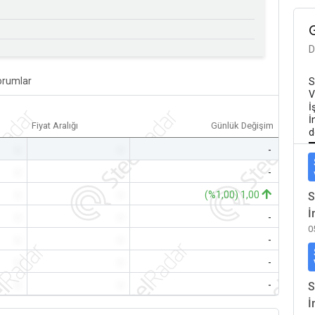
D
orumlar
S
V
İ
İ
Fiyat Aralığı
Günlük Değişim
d
-
-
-
-
-
-
-
-
(%1,00) 1,00
S
İ
-
-
-
0
-
-
-
-
-
-
-
-
-
S
İ