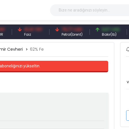
41,41 TRY
79,77 USD
6,67 USD
9
Faiz
Petrol(brent)
Bakır(lb)
G
mir Cevheri
62% Fe
aboneliğinizi yükseltin.
v