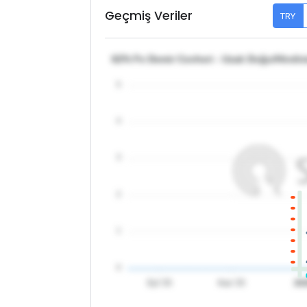
Geçmiş Veriler
TRY
62% Fe Demir Cevheri - Uzak Doğu/Hindis
5
4
3
2
1
0
Eyl '25
Kas '25
20