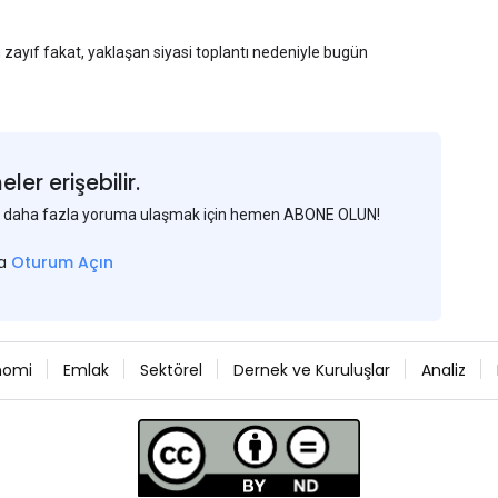
n zayıf fakat, yaklaşan siyasi toplantı nedeniyle bugün
am açıkladığı Haziran ayı TÜFE verisinin beklenenden
larını düşüreceği beklentisini güçlendirdi.
kuru olan 1:7.31'den 1:7.26'ya gerileyerek çelik
erleyen günlerde neler göreceğiz, Çin'de fiyatlar nasıl
er erişebilir.
 ve daha fazla yoruma ulaşmak için hemen ABONE OLUN!
sa
Oturum Açın
nomi
Emlak
Sektörel
Dernek ve Kuruluşlar
Analiz