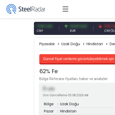
6 USD
7,08 CNY
54,91 EUR
0,13 CNY
CNY
EUR
CNY/EUR
Piyasalar
Uzak Doğu
Hindistan
De
Güncel fiyat verilerini görüntüleyebilmek için 
62% Fe
Bölge Referans fiyatları, haber ve analizler
0
USD
Son Güncelleme 05.08.2026
mt
Bölge
:
Uzak Doğu
Pazar
:
Hindistan