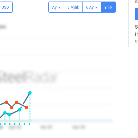
0
USD
Aylık
3 Aylık
6 Aylık
Yıllık
tan
S
İ
0
26
Şub '26
Nis '26
Haz '26