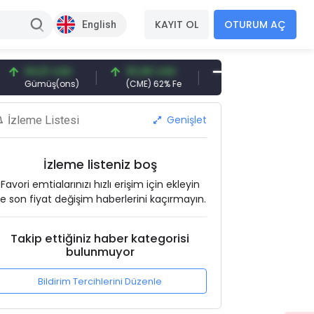
KAYIT OL
OTURUM AÇ
English
4,51 USD
93,96 USD
377,25 USD
6.
ümüş(ons)
(CME) 62% Fe
Gemi Söküm
Alt
Genişlet
İzleme Listesi
İzleme listeniz boş
Favori emtialarınızı hızlı erişim için ekleyin
e son fiyat değişim haberlerini kaçırmayın.
Takip ettiğiniz haber kategorisi
bulunmuyor
Bildirim Tercihlerini Düzenle