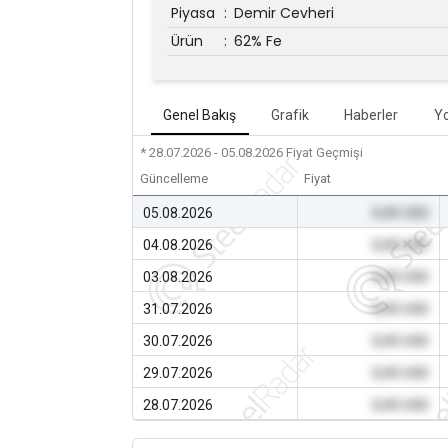
Piyasa
:
Demir Cevheri
Ürün
:
62% Fe
Genel Bakış
Grafik
Haberler
Y
* 28.07.2026 - 05.08.2026
Fiyat Geçmişi
Güncelleme
Fiyat
05.08.2026
0,00 USD
04.08.2026
0,00 USD
03.08.2026
0,00 USD
31.07.2026
0,00 USD
30.07.2026
0,00 USD
29.07.2026
0,00 USD
28.07.2026
0,00 USD