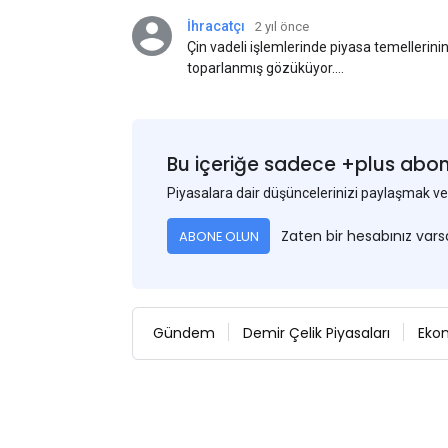
İhracatçı
2 yıl önce
Çin vadeli işlemlerinde piyasa temellerini
toparlanmış gözüküyor.
Bu arada, ABD Merkez Bankası'nın dün akş
iyi gelmesi, ABD'nin Eylül ayında faiz oran
Bu nedenle USD, en yüksek USD-RMB döviz 
fiyatını 3-5$ civarında etkiledi. Bakalım il
Bu içeriğe sadece +plus abonel
ilerleyecek?
Piyasalara dair düşüncelerinizi paylaşmak
Zaten bir hesabınız var
ABONE OLUN
Gündem
Demir Çelik Piyasaları
Eko